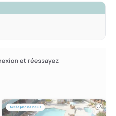
nnexion et réessayez
Accès piscine inclus