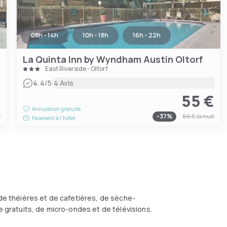
08h - 14h
10h - 18h
16h - 22h
La Quinta Inn by Wyndham Austin Oltorf
East Riverside - Oltorf
|
4.4
/5
4 Avis
€
55 €
Annulation gratuite
t
-
37
%
86 €
la nuit
Paiement à l'hôtel
 de théières et de cafetières, de sèche-
e gratuits, de micro-ondes et de télévisions.