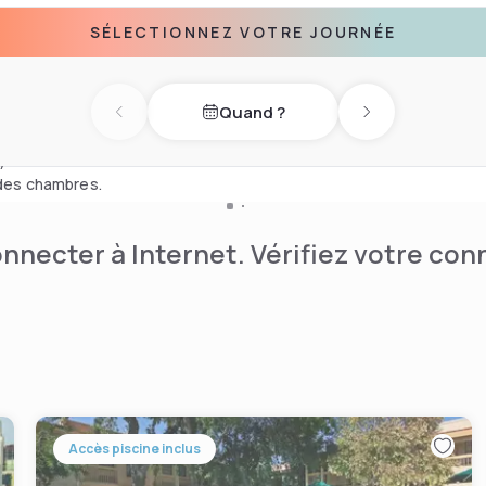
SÉLECTIONNEZ VOTRE JOURNÉE
km de l'aéroport international
nent Shoal Beach (2 km), le
 (9 minutes de marche).
Quand ?
Previous day
Next day
es sur 24, d'un espace
yant. L'hôtel est très bien
 des chambres.
nnecter à Internet. Vérifiez votre co
Accès piscine inclus