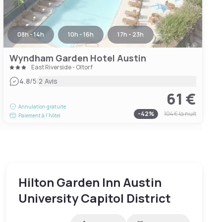
08h - 14h
10h - 16h
17h - 23h
Wyndham Garden Hotel Austin
East Riverside - Oltorf
|
4.8
/5
2 Avis
61 €
Annulation gratuite
-
42
%
104 €
la nuit
Paiement à l'hôtel
Hilton Garden Inn Austin
University Capitol District