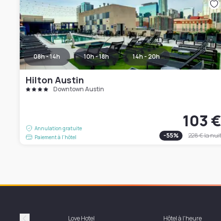
08h - 14h
10h - 18h
14h - 20h
Hilton Austin
Downtown Austin
103 
Annulation gratuite
-
55
%
228 €
la nui
Paiement à l'hôtel
Love Hotel
Hôtel à l'heure