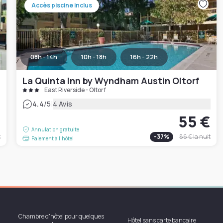
Accès piscine inclus
08h - 14h
10h - 18h
16h - 22h
La Quinta Inn by Wyndham Austin Oltorf
East Riverside - Oltorf
|
4.4
/5
4 Avis
€
55 €
Annulation gratuite
t
-
37
%
86 €
la nuit
Paiement à l'hôtel
Chambre d'hôtel pour quelques
Hôtel sans carte bancaire