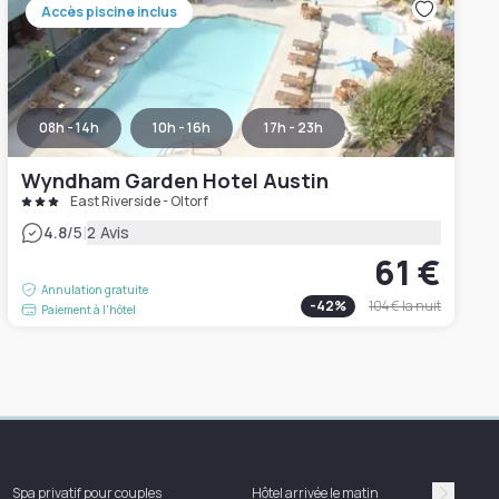
Accès piscine inclus
08h - 14h
10h - 16h
17h - 23h
Wyndham Garden Hotel Austin
East Riverside - Oltorf
|
4.8
/5
2 Avis
61 €
Annulation gratuite
-
42
%
104 €
la nuit
Paiement à l'hôtel
Spa privatif pour couples
Hôtel arrivée le matin