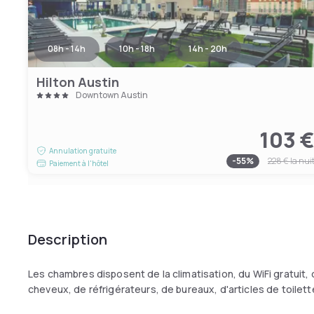
08h - 14h
10h - 18h
14h - 20h
Hilton Austin
Downtown Austin
103 
Annulation gratuite
-
55
%
228 €
la nui
Paiement à l'hôtel
Description
Les chambres disposent de la climatisation, du WiFi gratuit,
cheveux, de réfrigérateurs, de bureaux, d'articles de toilett