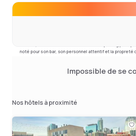
Situé dans le centre-ville d'Austin, l'hôtel se trouve à 11 
d'Austin-Bergstrom. Les attractions à proximité compren
Frank Erwin Center (moins d'un kilomètre) et le Capitole
Les clients bénéficient d'une réception ouverte 24 heur
affaires, d'un service en chambre et d'un parking privé pa
noté pour son bar, son personnel attentif et la propreté
Impossible de se co
Nos hôtels à proximité