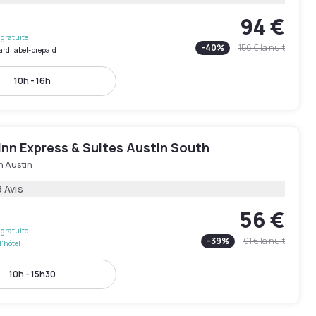
94 €
gratuite
-
40
%
156 €
la nuit
ard.label-prepaid
10h - 16h
Inn Express & Suites Austin South
h Austin
 Avis
56 €
gratuite
-
39
%
91 €
la nuit
l'hôtel
10h - 15h30