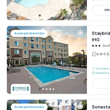
08h
Staybrid
Accès piscine inclus
IHG
Sout
|
4.6
/5
4 
Annulation 
Paiement à 
Sonesta
Accès piscine inclus