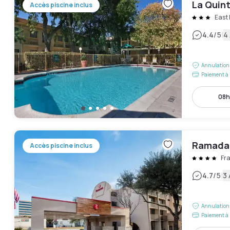
La Quin
Accès piscine inclus
East 
|
4.4
/5
4 
Annulation 
Paiement à 
08h
Ramada 
Accès piscine inclus
Fra
|
4.7
/5
3 
Annulation 
Paiement à 