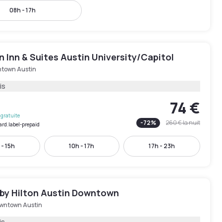
08h - 17h
Inn & Suites Austin University/Capitol
town Austin
is
74 €
gratuite
-
72
%
260 €
la nuit
ard.label-prepaid
 - 15h
10h - 17h
17h - 23h
by Hilton Austin Downtown
wntown Austin
is