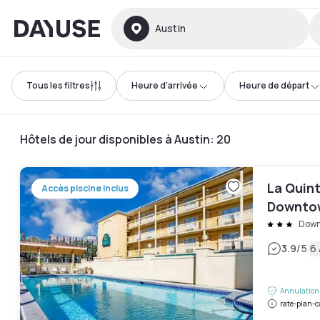
Dayuse
Austin
Tous les filtres
Heure d'arrivée
Heure de départ
Hôtels de jour disponibles à Austin
:
20
La Quin
Accès piscine inclus
Downto
Down
|
3.9
/5
6 
Annulation 
rate-plan-c