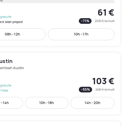
61 €
gratuite
-
71
%
208 €
la nuit
ard.label-prepaid
08h - 12h
10h - 17h
ustin
wntown Austin
103 €
gratuite
-
55
%
228 €
la nuit
l'hôtel
 - 14h
10h - 18h
14h - 20h