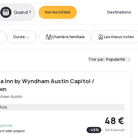
Quand ?
Voir les hôtels
Destinations
Durée
Chambre familiale
Les mieux notés
Trier par
:
Popularité
ta Inn by Wyndham Austin Capitol /
wn
town Austin
Avis
48 €
gratuite
-
45
%
86 €
la nuit
ard.label-prepaid