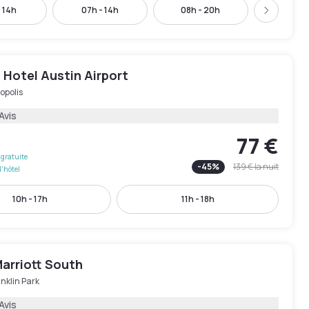
- 14h
07h - 14h
08h - 20h
10h - 
Suivant
 Hotel Austin Airport
opolis
Avis
77 €
gratuite
-
45
%
139 €
la nuit
l'hôtel
10h - 17h
11h - 18h
arriott South
nklin Park
Avis