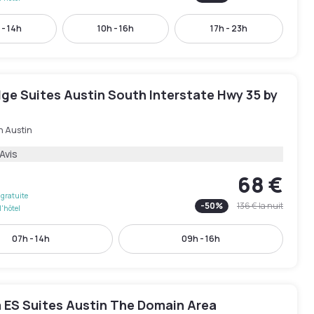
 - 14h
10h - 16h
17h - 23h
ge Suites Austin South Interstate Hwy 35 by
h Austin
Avis
68 €
gratuite
-
50
%
136 €
la nuit
l'hôtel
07h - 14h
09h - 16h
 ES Suites Austin The Domain Area