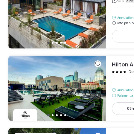
|
Annulation 
rate-plan-c
Hilton A
Do
Annulation 
Paiement à 
08h