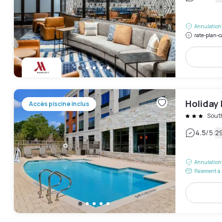
Annulation 
rate-plan-c
Holiday 
Accès piscine inclus
Sout
|
4.5
/5
29
Annulation 
Paiement à 