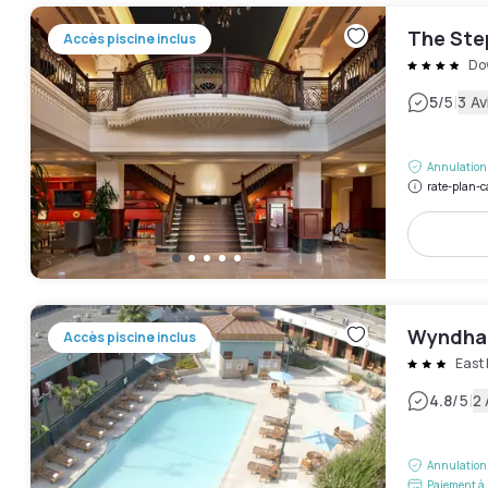
The Ste
Accès piscine inclus
Do
|
5
/5
3 Av
Annulation 
rate-plan-c
Wyndham
Accès piscine inclus
East 
|
4.8
/5
2 
Annulation 
Paiement à 