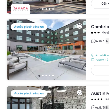
06h 
Cambria
Accès piscine inclus
Mont
|
4.8
/5
4 
Annulation 
Paiement à 
Austin M
Accès piscine inclus
Fra
|
4.9
/5
8 