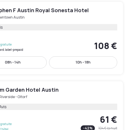
phen F Austin Royal Sonesta Hotel
wntown Austin
is
108 €
gratuite
ard.label-prepaid
08h - 14h
10h - 18h
 Garden Hotel Austin
Riverside - Oltorf
Avis
61 €
gratuite
-
42
%
104 €
la nuit
l'hôtel