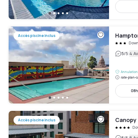
Hampton 
Accès piscine inclus
Down
|
5
/5
4 Av
Annulation 
rate-plan-c
08h
Canopy 
Accès piscine inclus
Do
5
/5
8 Av