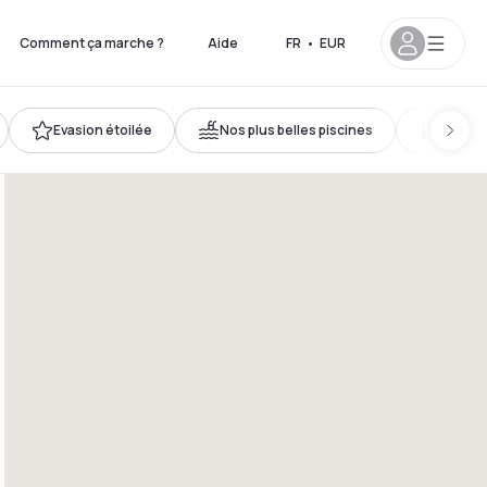
Comment ça marche ?
Aide
FR
•
EUR
Evasion étoilée
Nos plus belles piscines
Accès 