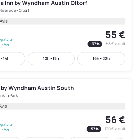
ta Inn by Wyndham Austin Oltorf
Riverside - Oltorf
Avis
55 €
gratuite
-
37
%
86 €
la nuit
l'hôtel
 - 14h
10h - 18h
16h - 22h
by Wyndham Austin South
nklin Park
Avis
56 €
gratuite
-
57
%
130 €
la nuit
l'hôtel