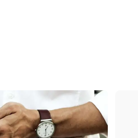
Jacuzzi, sauna, pisc
hammam, salle de
sport…. Les équipe
de l’hôtel n’attende
que vous !
Réserver une cham