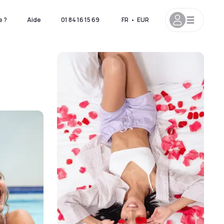
 ?
Aide
01 84 16 15 69
FR
•
EUR