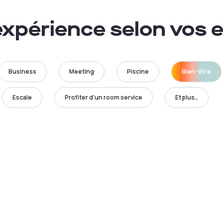
xpérience selon vos 
Business
Meeting
Piscine
Bien-être
Escale
Profiter d'un room service
Et plus…