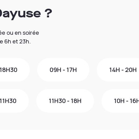
Dayuse ?
ée ou en soirée
e 6h et 23h.
 18H30
09H - 17H
14H - 20H
 11H30
11H30 - 18H
10H - 16