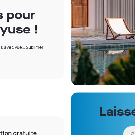
s pour
yuse !
es avec vue… Sublimer
Laiss
tion gratuite