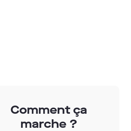
ine,
ments
nt
bre
Comment ça
marche ?