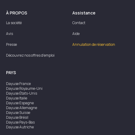
À PROPOS
Assistance
La société
Contact
Avis
Aide
Presse
Annulation de réservation
Découvrez nos offres d'emploi
PAYS
Dayuse
France
Dayuse
Royaume-Uni
Dayuse
États-Unis
Dayuse
Italie
Dayuse
Espagne
Dayuse
Allemagne
Dayuse
Suisse
Dayuse
Brésil
Dayuse
Pays-Bas
Dayuse
Autriche
Dayuse
Australie