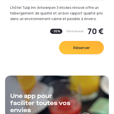
L'hôtel Tulip Inn Antwerpen 3 étoiles rénové offre un
hébergement de qualité et un bon rapport qualité-prix
dans un environnement calme et paisible à Anvers.
Pratique pour les voyageurs d'affaires et les
70 €
vacanciers, cet hôtel moderne est situé juste à côté
-
30
%
100 €
la nuit
du ring R1 d'Anvers. Nous disposons d'un choix de 126
chambres confortables, d'un bar à bière et d'un
restaurant moderne pour un séjour relaxant en ville.
Réserver
Une app pour
faciliter toutes vos
envies