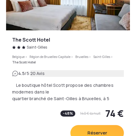
l'hôtel Tangla et la station de métro la plus proche est
à 700 mètres, offrant une connexion directe à la gare
centrale de Bruxelles.
L'aéroport le plus proche est l'aéroport de Bruxelles, à
5 km du Tangla Hotel Brussels.
The Scott Hotel
Saint-Gilles
Belgique
>
Région de Bruxelles-Capitale
>
Bruxelles
>
Saint-Gilles
>
The Scott Hotel
|
4.5
/5
20 Avis
Le boutique hôtel Scott propose des chambres
modernes dans le
quartier branché de Saint-Gilles à Bruxelles, à 5
minutes à pied du quartier
74 €
commerçant à la mode de l'Avenue Louise.
-
48
%
140 €
la nuit
Le Scott vient d'être entièrement rénové et propose
des chambres insonorisées
Réserver