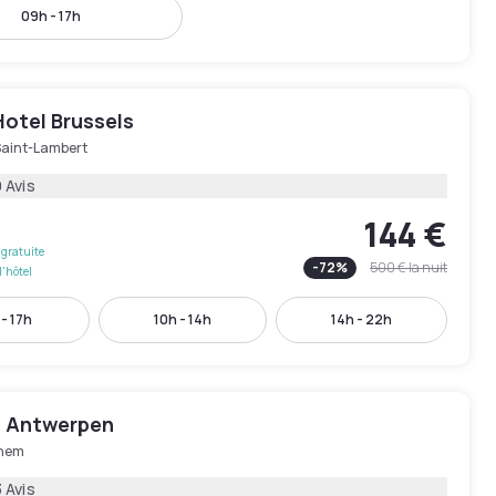
09h - 17h
Hotel Brussels
Saint-Lambert
 Avis
144 €
gratuite
-
72
%
500 €
la nuit
l'hôtel
 - 17h
10h - 14h
14h - 22h
nn Antwerpen
hem
 Avis