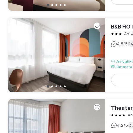
B&B HOT
Antw
|
4.5
/5
14
Annulation 
Paiement à 
Theater
An
|
4.2
/5
3 