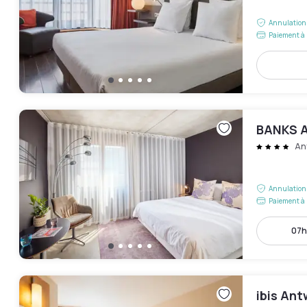
Annulation 
Paiement à 
BANKS 
An
Annulation 
Paiement à 
07h
ibis An