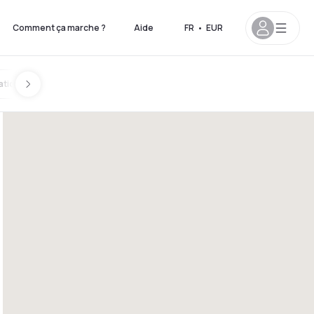
Comment ça marche ?
Aide
FR
•
EUR
ation