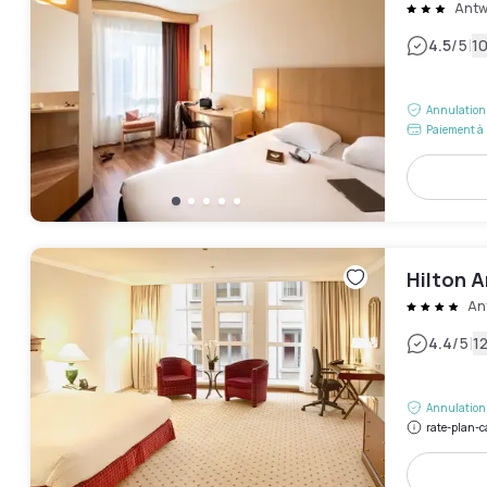
Antw
|
4.5
/5
10
Annulation 
Paiement à 
Hilton 
An
|
4.4
/5
12
Annulation 
rate-plan-c