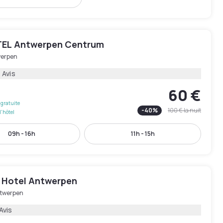
EL Antwerpen Centrum
erpen
 Avis
60 €
gratuite
-
40
%
100 €
la nuit
l'hôtel
09h - 16h
11h - 15h
 Hotel Antwerpen
twerpen
Avis