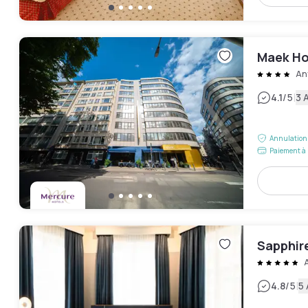
Maek Ho
An
|
4.1
/5
3 
Annulation 
Paiement à 
Sapphir
|
4.8
/5
5 