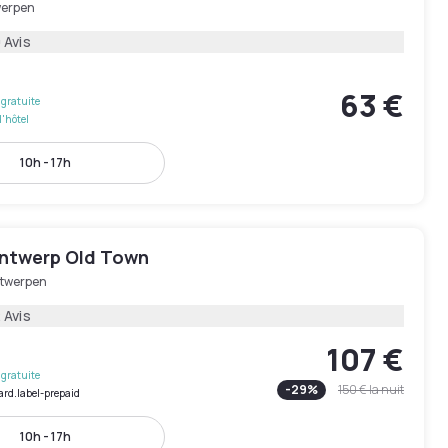
erpen
 Avis
63 €
gratuite
l'hôtel
10h - 17h
Antwerp Old Town
twerpen
 Avis
107 €
gratuite
-
29
%
150 €
la nuit
ard.label-prepaid
10h - 17h