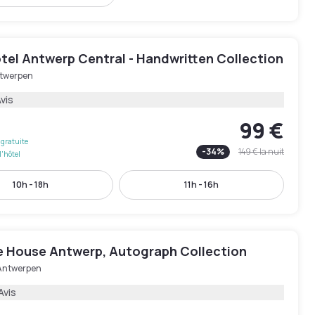
tel Antwerp Central - Handwritten Collection
twerpen
Avis
99 €
gratuite
-
34
%
149 €
la nuit
l'hôtel
10h - 18h
11h - 16h
e House Antwerp, Autograph Collection
Antwerpen
Avis