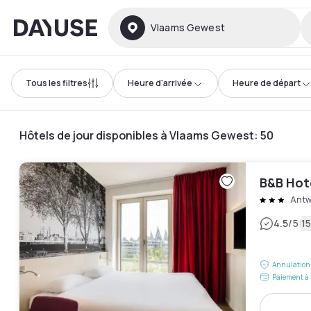
Dayuse
Vlaams Gewest
Tous les filtres
Heure d'arrivée
Heure de départ
Hôtels de jour disponibles à Vlaams Gewest
:
50
B&B Hot
Antw
|
4.5
/5
15
Annulation 
Paiement à 