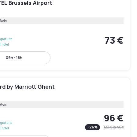
EL Brussels Airport
Avis
73 €
gratuite
l'hôtel
09h - 18h
rd by Marriott Ghent
Avis
96 €
gratuite
-
26
%
129 €
la nuit
l'hôtel