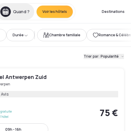
Quand ?
Voir les hôtels
Destinations
Durée
Chambre familiale
Romance & Célébr
Trier par
:
Popularité
el Antwerpen Zuid
erpen
 Avis
75 €
gratuite
l'hôtel
09h - 16h