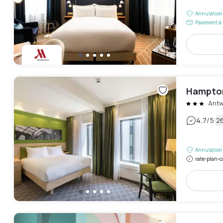
Annulation 
Paiement à 
Hampton
Antw
|
4.7
/5
26
Annulation 
rate-plan-c