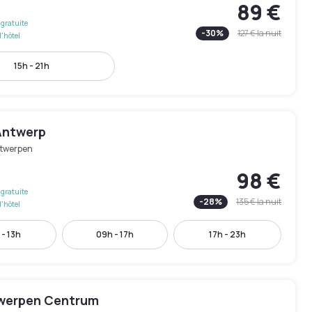
89 €
gratuite
-
30
%
127 €
la nuit
l'hôtel
15h - 21h
Antwerp
twerpen
98 €
gratuite
-
28
%
135 €
la nuit
l'hôtel
 - 13h
09h - 17h
17h - 23h
twerpen Centrum