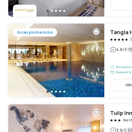
Tangla 
Accès piscine inclus
|
4.6
/5
19
Annulation 
Paiement à 
10h
Tulip I
Berc
|
3.9
/5
53