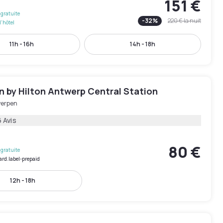
151 €
gratuite
-
32
%
220 €
la nuit
l'hôtel
11h - 16h
14h - 18h
 by Hilton Antwerp Central Station
erpen
 Avis
80 €
gratuite
ard.label-prepaid
12h - 18h