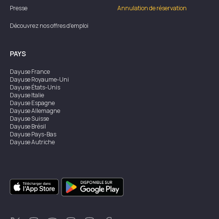
Presse
Annulation de réservation
Découvrez nos offres d'emploi
PAYS
Dayuse
France
Dayuse
Royaume-Uni
Dayuse
États-Unis
Dayuse
Italie
Dayuse
Espagne
Dayuse
Allemagne
Dayuse
Suisse
Dayuse
Brésil
Dayuse
Pays-Bas
Dayuse
Autriche
Dayuse
Australie
Dayuse
Irlande
Dayuse
Hong Kong
Dayuse
Canada
Dayuse
Singapour
Dayuse
Suède
Dayuse
Thaïlande
Dayuse
Portugal
Dayuse
Corée