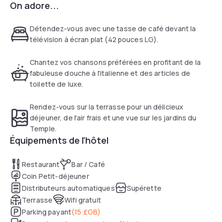
On adore...
garantissant un environnement calme pour une pause en
internationale raffinée dans un cadre décontracté, tandis
cours de journée.
que le bar propose une sélection de cocktails et de bières
locales. Un "Pavilion Pantry" ouvert en permanence permet
Détendez-vous avec une tasse de café devant la
de se procurer snacks et boissons à tout moment. Grâce à
télévision à écran plat (42 pouces LG).
son parking sur place et sa proximité avec les réseaux de
transport, cet établissement est une base stratégique pour
Chantez vos chansons préférées en profitant de la
optimiser une journée à Bristol.
fabuleuse douche à l'italienne et des articles de
toilette de luxe.
Rendez-vous sur la terrasse pour un délicieux
déjeuner, de l'air frais et une vue sur les jardins du
Temple.
Équipements de l'hôtel
Restaurant
Bar / Café
Coin Petit-déjeuner
Distributeurs automatiques
Supérette
Terrasse
Wifi gratuit
Parking payant
(
15 £GB
)