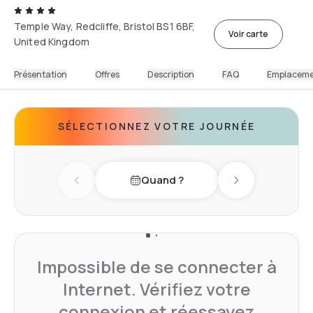
Temple Way, Redcliffe, Bristol BS1 6BF,
Voir carte
United Kingdom
Présentation
Offres
Description
FAQ
Emplacem
SÉLECTIONNEZ VOTRE JOURNÉE
Quand ?
Previous day
Next day
Impossible de se connecter à
Internet. Vérifiez votre
connexion et réessayez