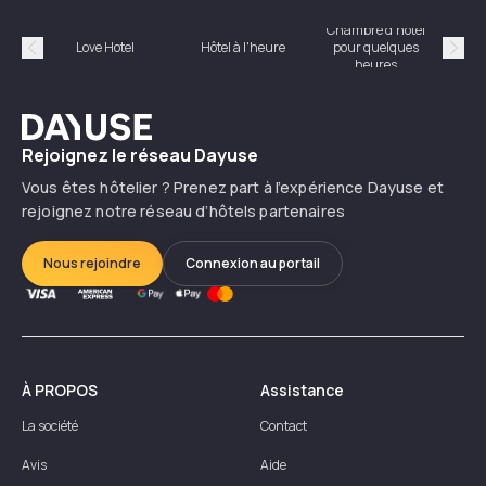
Chambre d'hôtel
Hôte
Love Hotel
Hôtel à l'heure
pour quelques
Précédent
Suiv
heures
Dayuse
Rejoignez le réseau Dayuse
Vous êtes hôtelier ? Prenez part à l’expérience Dayuse et
rejoignez notre réseau d’hôtels partenaires
Nous rejoindre
Connexion au portail
À PROPOS
Assistance
La société
Contact
Avis
Aide