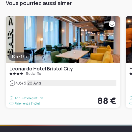
Vous pourriez aussi aimer
10h - 17h
Leonardo Hotel Bristol City
H
Redcliffe
|
4.6
/5
26 Avis
88 €
Annulation gratuite
Paiement à l'hôtel