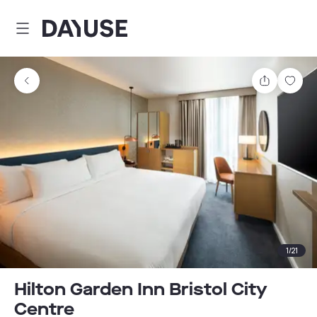
Dayuse
Partager
Enre
1
/
21
Hilton Garden Inn Bristol City
Centre