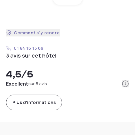
Comment s'y rendre
01 84 16 15 69
3 avis sur cet hôtel
4,5
/5
Info
Excellent
sur 5 avis
Plus d'informations