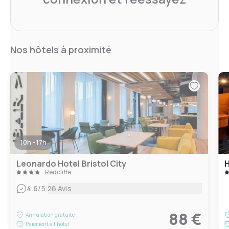
Nos hôtels à proximité
10h - 17h
Leonardo Hotel Bristol City
H
Redcliffe
|
4.6
/5
26 Avis
88 €
Annulation gratuite
Paiement à l'hôtel