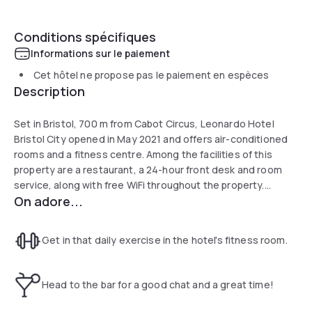
Conditions spécifiques
Informations sur le paiement
Cet hôtel ne propose pas le paiement en espèces
Description
Set in Bristol, 700 m from Cabot Circus, Leonardo Hotel
Bristol City opened in May 2021 and offers air-conditioned
rooms and a fitness centre. Among the facilities of this
property are a restaurant, a 24-hour front desk and room
service, along with free WiFi throughout the property.
On adore...
Guests can make use of a bar.
At the hotel, all rooms are fitted with a desk, a flat-screen
TV and a private bathroom. The units will provide guests
Get in that daily exercise in the hotel's fitness room.
with
a wardrobe and a kettle.
Popular points of interest near the accommodation include
Head to the bar for a good chat and a great time!
Bristol Cathedral, Castle Park and Queen Square.