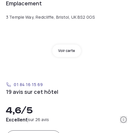
Emplacement
3 Temple Way, Redcliffe, Bristol, UK BS2 0GS
Voir carte
01 84 16 15 69
19 avis sur cet hôtel
4,6
/5
Info
Excellent
sur 26 avis