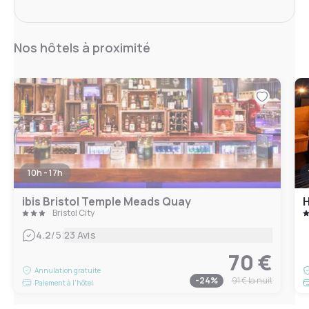
Nos hôtels à proximité
10h - 17h
ibis Bristol Temple Meads Quay
H
Bristol City
|
4.2
/5
23 Avis
70 €
Annulation gratuite
-
24
%
91 €
la nuit
Paiement à l'hôtel