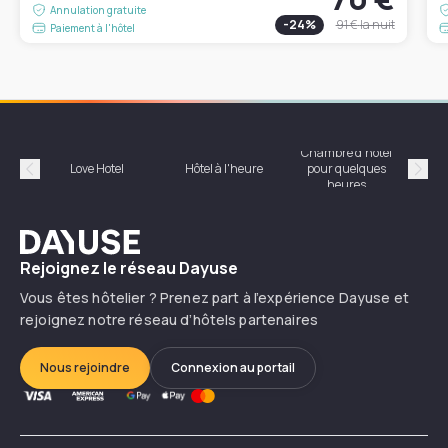
Annulation gratuite
-
24
%
91 €
la nuit
Paiement à l'hôtel
Chambre d'hôtel
Hôte
Love Hotel
Hôtel à l'heure
pour quelques
Précédent
Suiv
heures
Dayuse
Rejoignez le réseau Dayuse
Vous êtes hôtelier ? Prenez part à l’expérience Dayuse et
rejoignez notre réseau d’hôtels partenaires
Nous rejoindre
Connexion au portail