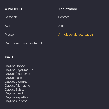
À PROPOS
Assistance
La société
Contact
Avis
Aide
Presse
Annulation de réservation
Découvrez nos offres d'emploi
PAYS
Dayuse
France
Dayuse
Royaume-Uni
Dayuse
États-Unis
Dayuse
Italie
Dayuse
Espagne
Dayuse
Allemagne
Dayuse
Suisse
Dayuse
Brésil
Dayuse
Pays-Bas
Dayuse
Autriche
Dayuse
Australie
Dayuse
Irlande