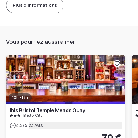
Plus d'informations
Vous pourriez aussi aimer
10h - 17h
ibis Bristol Temple Meads Quay
H
Bristol City
|
4.2
/5
23 Avis
70 €