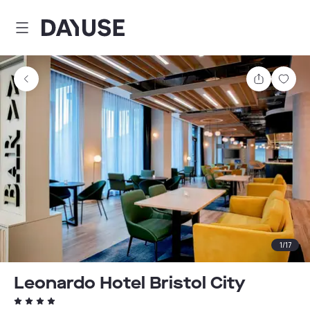
Dayuse
Partager
Enre
1
/
17
Leonardo Hotel Bristol City