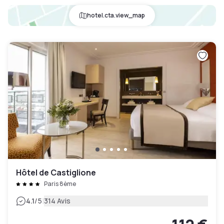
hotel.cta.view_map
Hôtel de Castiglione
Paris 8ème
|
4.1
/5
314 Avis