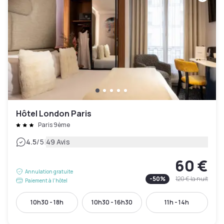
Hôtel London Paris
Paris 9ème
|
4.5
/5
49 Avis
60 €
Annulation gratuite
-
50
%
120 €
la nuit
Paiement à l'hôtel
10h30 - 18h
10h30 - 16h30
11h - 14h