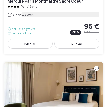
Mercure Paris Montmartre Sacré Coeur
Paris 18ème
|
4.6
/5
44 Avis
95 €
Annulation gratuite
-
34
%
143 €
la nuit
Paiement à l'hôtel
10h - 17h
17h - 23h