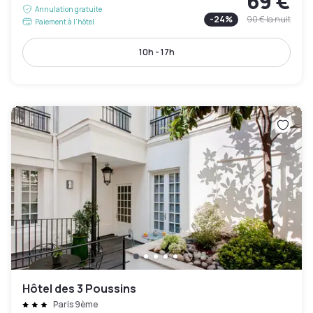
69 €
Annulation gratuite
-
24
%
90 €
la nuit
Paiement à l'hôtel
10h - 17h
Hôtel des 3 Poussins
Paris 9ème