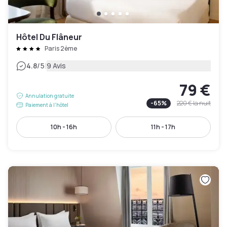
Hôtel Du Flâneur
Paris 2ème
|
4.8
/5
9 Avis
79 €
Annulation gratuite
-
65
%
220 €
la nuit
Paiement à l'hôtel
10h - 16h
11h - 17h