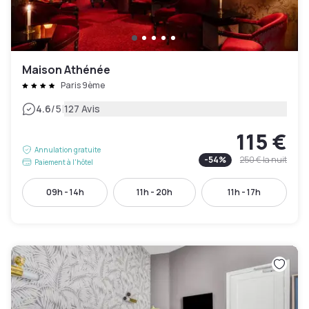
Maison Athénée
Paris 9ème
|
4.6
/5
127 Avis
115 €
Annulation gratuite
-
54
%
250 €
la nuit
Paiement à l'hôtel
09h - 14h
11h - 20h
11h - 17h