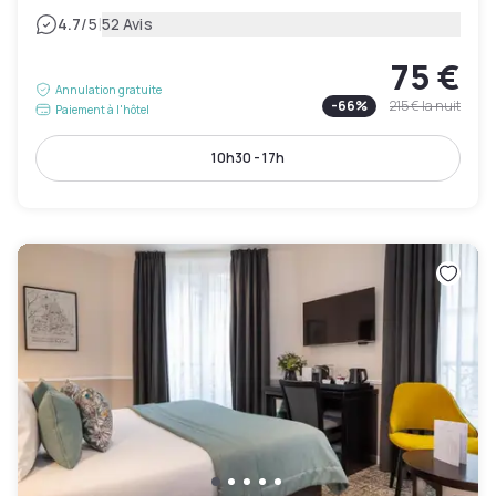
|
4.7
/5
52 Avis
75 €
Annulation gratuite
-
66
%
215 €
la nuit
Paiement à l'hôtel
10h30 - 17h