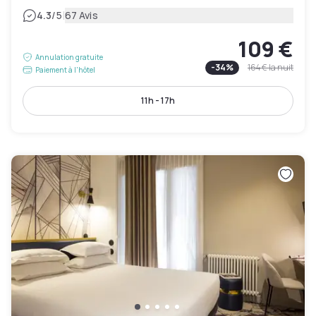
|
4.3
/5
67 Avis
109 €
Annulation gratuite
-
34
%
164 €
la nuit
Paiement à l'hôtel
11h - 17h