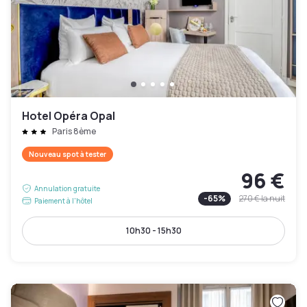
Hotel Opéra Opal
Paris 8ème
Nouveau spot à tester
96 €
Annulation gratuite
-
65
%
270 €
la nuit
Paiement à l'hôtel
10h30 - 15h30