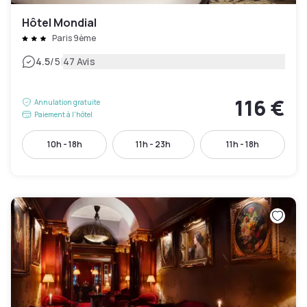
Hôtel Mondial
Paris 9ème
|
4.5
/5
47 Avis
116 €
Annulation gratuite
Paiement à l'hôtel
10h - 18h
11h - 23h
11h - 18h