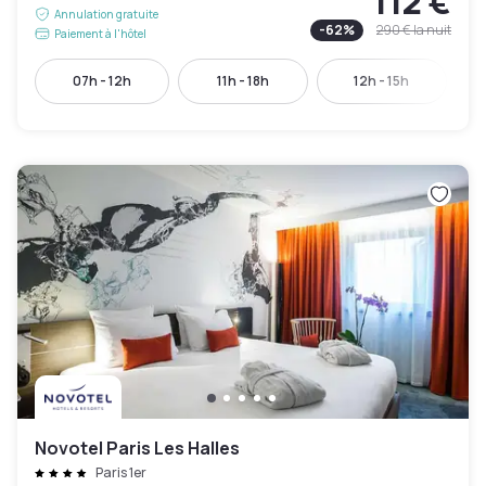
112 €
Annulation gratuite
-
62
%
290 €
la nuit
Paiement à l'hôtel
07h - 12h
11h - 18h
12h - 15h
Novotel Paris Les Halles
Paris 1er