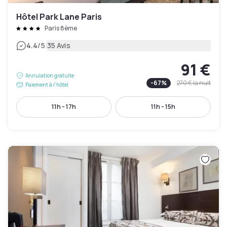
Hôtel Park Lane Paris
Paris 8ème
|
4.4
/5
35 Avis
91 €
Annulation gratuite
-
67
%
270 €
la nuit
Paiement à l'hôtel
11h - 17h
11h - 15h