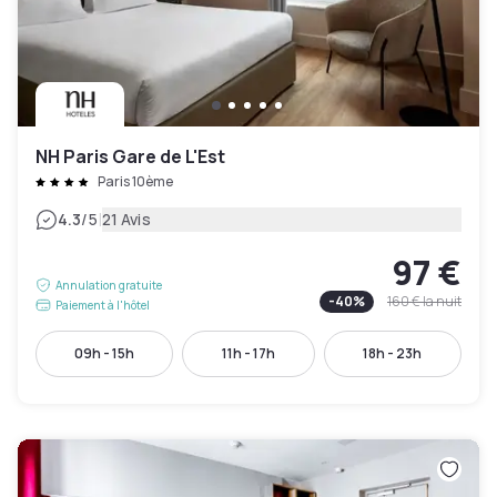
NH Paris Gare de L'Est
Paris 10ème
|
4.3
/5
21 Avis
97 €
Annulation gratuite
-
40
%
160 €
la nuit
Paiement à l'hôtel
09h - 15h
11h - 17h
18h - 23h