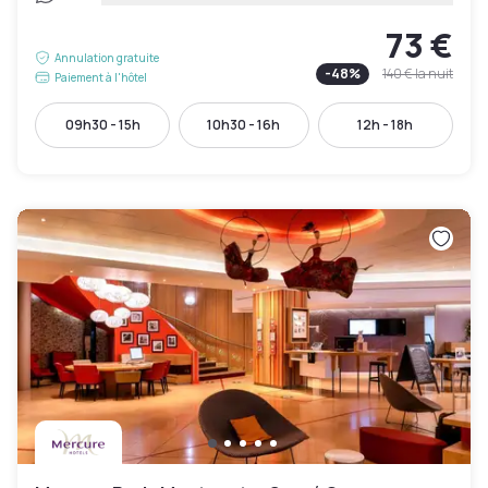
73 €
Annulation gratuite
-
48
%
140 €
la nuit
Paiement à l'hôtel
09h30 - 15h
10h30 - 16h
12h - 18h