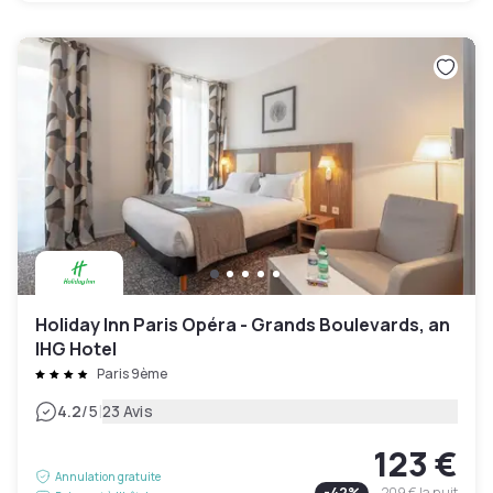
Holiday Inn Paris Opéra - Grands Boulevards, an
IHG Hotel
Paris 9ème
|
4.2
/5
23 Avis
123 €
Annulation gratuite
-
42
%
209 €
la nuit