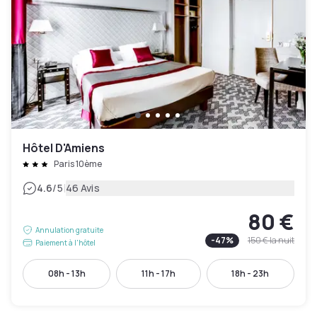
Hôtel D'Amiens
Paris 10ème
|
4.6
/5
46 Avis
80 €
Annulation gratuite
-
47
%
150 €
la nuit
Paiement à l'hôtel
08h - 13h
11h - 17h
18h - 23h