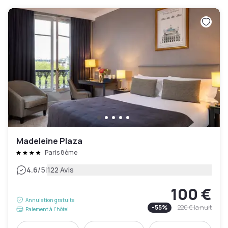
Madeleine Plaza
Paris 8ème
|
4.6
/5
122 Avis
100 €
Annulation gratuite
-
55
%
220 €
la nuit
Paiement à l'hôtel