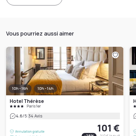
Vous pourriez aussi aimer
10h - 16h
10h - 14h
Hotel Thérèse
H
Paris 1er
|
4.6
/5
34 Avis
101 €
Annulation gratuite
-
28
%
140 €
la nuit