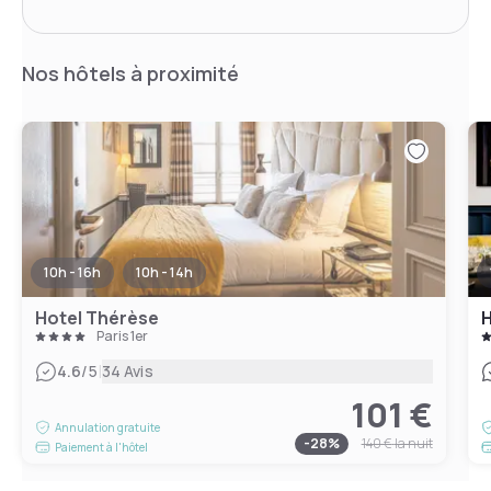
Nos hôtels à proximité
10h - 16h
10h - 14h
Hotel Thérèse
H
Paris 1er
|
4.6
/5
34 Avis
101 €
Annulation gratuite
-
28
%
140 €
la nuit
Paiement à l'hôtel