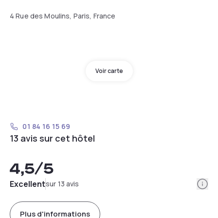
4 Rue des Moulins, Paris, France
Voir carte
01 84 16 15 69
13 avis sur cet hôtel
4,5
/5
Info
Excellent
sur 13 avis
Plus d'informations