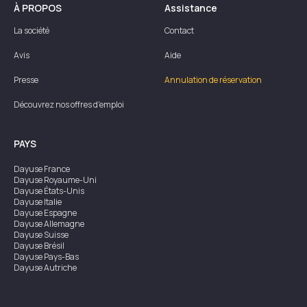
À PROPOS
Assistance
La société
Contact
Avis
Aide
Presse
Annulation de réservation
Découvrez nos offres d'emploi
PAYS
Dayuse
France
Dayuse
Royaume-Uni
Dayuse
États-Unis
Dayuse
Italie
Dayuse
Espagne
Dayuse
Allemagne
Dayuse
Suisse
Dayuse
Brésil
Dayuse
Pays-Bas
Dayuse
Autriche
Dayuse
Australie
Dayuse
Irlande
Dayuse
Hong Kong