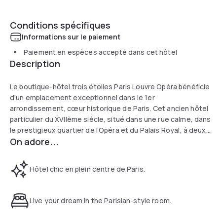
Conditions spécifiques
Informations sur le paiement
Paiement en espèces accepté dans cet hôtel
Description
Le boutique-hôtel trois étoiles Paris Louvre Opéra bénéficie
d’un emplacement exceptionnel dans le 1er
arrondissement, cœur historique de Paris. Cet ancien hôtel
particulier du XVIIème siècle, situé dans une rue calme, dans
le prestigieux quartier de l’Opéra et du Palais Royal, à deux
On adore...
pas du Louvre, traduit avec une élégante sobriété l’Art de
vivre à la française et l’histoire d’un lieu unique, inspiré par la
mémoire du grand peintre Toulouse-Lautrec.
Hôtel chic en plein centre de Paris.
Live your dream in the Parisian-style room.