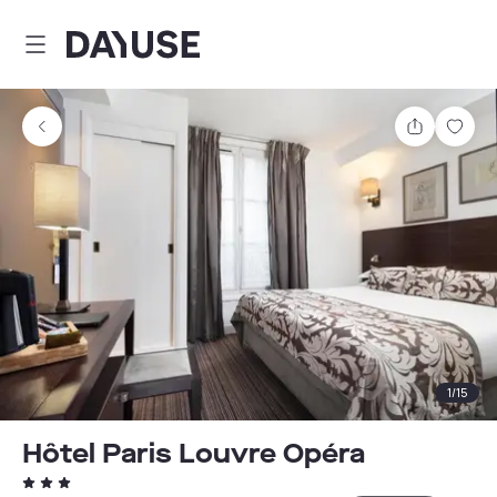
Dayuse
Partager
Enre
1
/
15
Hôtel Paris Louvre Opéra