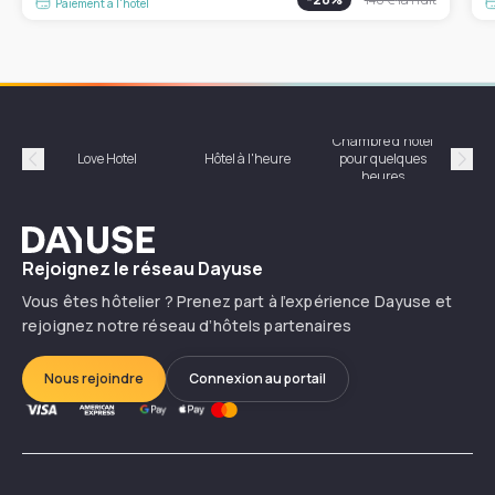
Paiement à l'hôtel
Chambre d'hôtel
Hôte
Love Hotel
Hôtel à l'heure
pour quelques
Précédent
Suiv
heures
Dayuse
Rejoignez le réseau Dayuse
Vous êtes hôtelier ? Prenez part à l’expérience Dayuse et
rejoignez notre réseau d’hôtels partenaires
Nous rejoindre
Connexion au portail