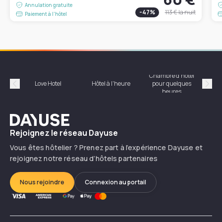
Annulation gratuite
-
47
%
113 €
la nuit
Paiement à l'hôtel
Chambre d'hôtel
Hôte
Love Hotel
Hôtel à l'heure
pour quelques
Précédent
Suiv
heures
Dayuse
Rejoignez le réseau Dayuse
Vous êtes hôtelier ? Prenez part à l’expérience Dayuse et
rejoignez notre réseau d’hôtels partenaires
Nous rejoindre
Connexion au portail