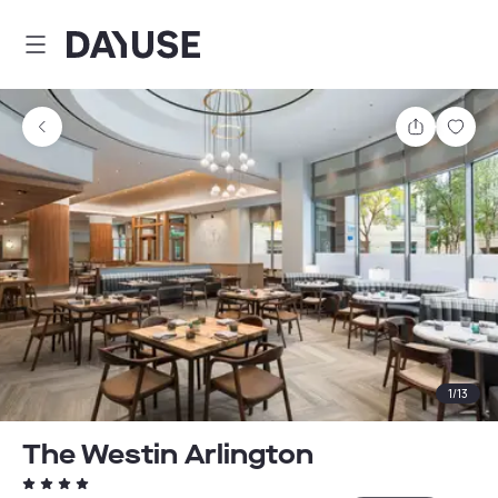
Dayuse
Partager
Enre
1
/
13
The Westin Arlington