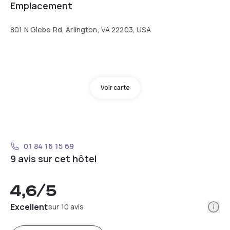
Emplacement
801 N Glebe Rd, Arlington, VA 22203, USA
Voir carte
01 84 16 15 69
9 avis sur cet hôtel
4,6
/5
Info
Excellent
sur 10 avis