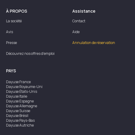
À PROPOS
Assistance
La société
Contact
Avis
Aide
Presse
Annulation de réservation
Découvrez nos offres d'emploi
PAYS
Dayuse
France
Dayuse
Royaume-Uni
Dayuse
États-Unis
Dayuse
Italie
Dayuse
Espagne
Dayuse
Allemagne
Dayuse
Suisse
Dayuse
Brésil
Dayuse
Pays-Bas
Dayuse
Autriche
Dayuse
Australie
Dayuse
Irlande