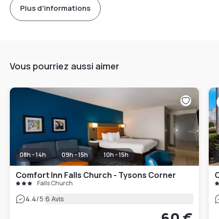
Plus d'informations
Vous pourriez aussi aimer
08h - 14h
09h - 15h
10h - 15h
Comfort Inn Falls Church - Tysons Corner
C
Falls Church
|
4.4
/5
6 Avis
60 €