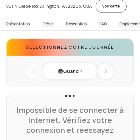
801 N Glebe Rd, Arlington, VA 22203, USA
Voir carte
Présentation
Offres
Description
FAQ
Emplacem
SÉLECTIONNEZ VOTRE JOURNÉE
Quand ?
Previous day
Next day
Impossible de se connecter à
Internet. Vérifiez votre
connexion et réessayez