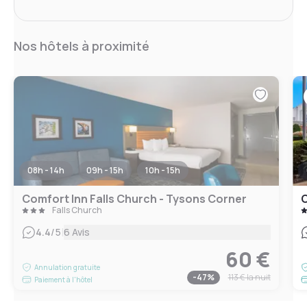
Nos hôtels à proximité
08h - 14h
09h - 15h
10h - 15h
Comfort Inn Falls Church - Tysons Corner
C
Falls Church
|
4.4
/5
6 Avis
60 €
Annulation gratuite
-
47
%
113 €
la nuit
Paiement à l'hôtel