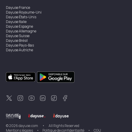
Dayuse
France
Dayuse
Royaume-Uni
Dayuse
États-Unis
Dayuse
Italie
Dayuse
Espagne
Dayuse
Allemagne
Dayuse
Suisse
Dayuse
Brésil
Dayuse
Pays-Bas
Dayuse
Autriche
Dayuse
Australie
Dayuse
Irlande
Dayuse
Hong Kong
Dayuse
Canada
Dayuse
Singapour
Dayuse
Suède
Dayuse
Thaïlande
Dayuse
Portugal
Dayuse
Corée
Dayuse
Nouvelle-Zélande
Dayuse
Turquie
©
2026
dayuse.com
•
All Rights Reserved
Mentions légales
•
Politique de confidentialité
•
CGU