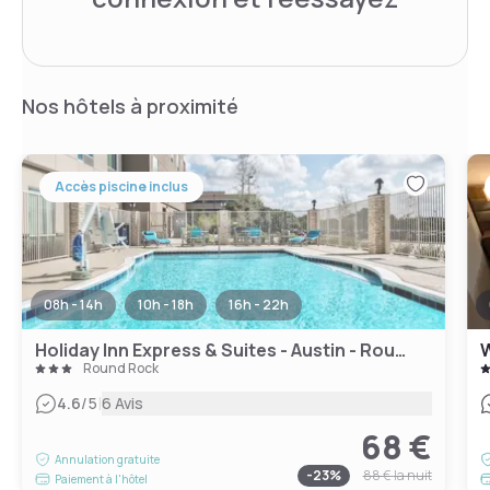
Nos hôtels à proximité
Accès piscine inclus
08h - 14h
10h - 18h
16h - 22h
Holiday Inn Express & Suites - Austin - Round Rock, an IHG Hotel
Round Rock
|
4.6
/5
6 Avis
68 €
Annulation gratuite
-
23
%
88 €
la nuit
Paiement à l'hôtel