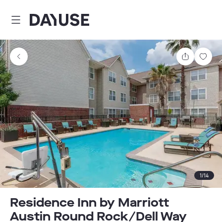
Dayuse
Partager
Enre
1
/
14
Residence Inn by Marriott
Austin Round Rock/Dell Way