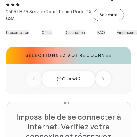
2505 I H 35 Service Road, Round Rock, TX,
Voir carte
USA
Présentation
Offres
Description
FAQ
Emplacem
SÉLECTIONNEZ VOTRE JOURNÉE
Quand ?
Previous day
Next day
Impossible de se connecter à
Internet. Vérifiez votre
connexion et réessayez