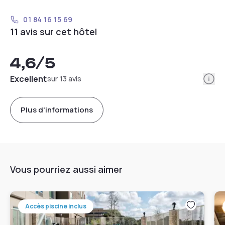
01 84 16 15 69
11 avis sur cet hôtel
4,6
/5
Info
Excellent
sur 13 avis
Plus d'informations
Vous pourriez aussi aimer
Accès piscine inclus