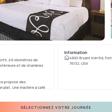
Information
4900 Bryant Irvin Rd, For
orth, à 6 kilomètres de
76132, USA
 extérieure et de chambres
View propose des
an plat. Une machine à café
 place et laver votre linge
SÉLECTIONNEZ VOTRE JOURNÉE
lement des salles de réunion