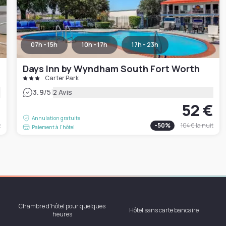
07h - 15h
10h - 17h
17h - 23h
Days Inn by Wyndham South Fort Worth
Carter Park
|
3.9
/5
2 Avis
€
52 €
Annulation gratuite
t
-
50
%
104 €
la nuit
Paiement à l'hôtel
Chambre d'hôtel pour quelques
Hôtel sans carte bancaire
heures