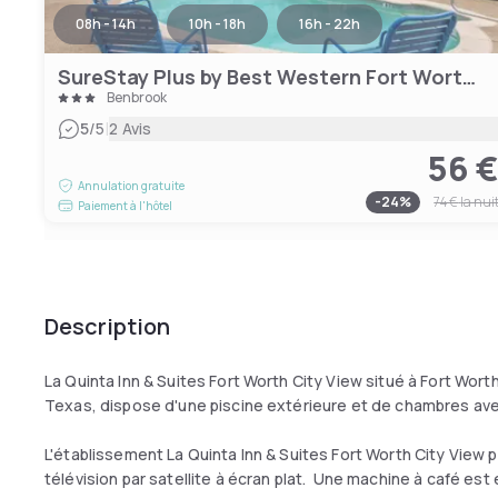
08h - 14h
10h - 18h
16h - 22h
SureStay Plus by Best Western Fort Worth Benbrook
Benbrook
|
5
/5
2 Avis
56 
Annulation gratuite
-
24
%
74 €
la nui
Paiement à l'hôtel
Description
La Quinta Inn & Suites Fort Worth City View situé à Fort Worth
Texas, dispose d'une piscine extérieure et de chambres ave
L'établissement La Quinta Inn & Suites Fort Worth City Vi
télévision par satellite à écran plat. Une machine à café e