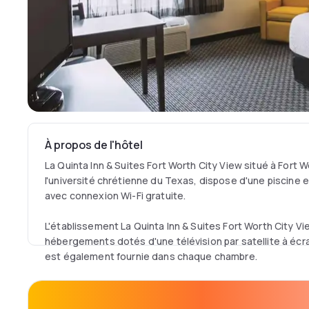
À propos de l'hôtel
La Quinta Inn & Suites Fort Worth City View situé à Fort W
l'université chrétienne du Texas, dispose d'une piscine
avec connexion Wi-Fi gratuite.
L'établissement La Quinta Inn & Suites Fort Worth City 
hébergements dotés d'une télévision par satellite à écr
est également fournie dans chaque chambre.
Vous pourrez faire de l'exercice dans la salle de sport sur
dans la laverie. Le Fort Worth La Quinta Inn possède éga