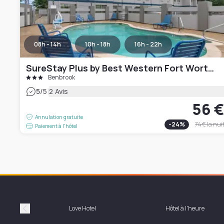
08h - 14h
10h - 18h
16h - 22h
SureStay Plus by Best Western Fort Worth Benbrook
Benbrook
|
5
/5
2 Avis
56 
Annulation gratuite
-
24
%
74 €
la nui
Paiement à l'hôtel
Love Hotel
Hôtel à l'heure
Précédent