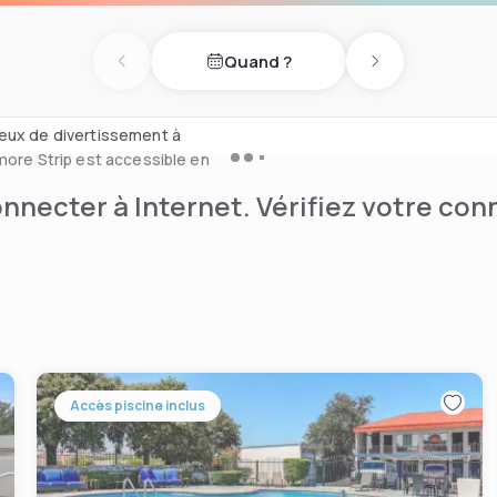
Quand ?
 jours. Des gaufres, des
Previous day
Next day
u.
ieux de divertissement à
more Strip est accessible en
nnecter à Internet. Vérifiez votre co
Accès piscine inclus