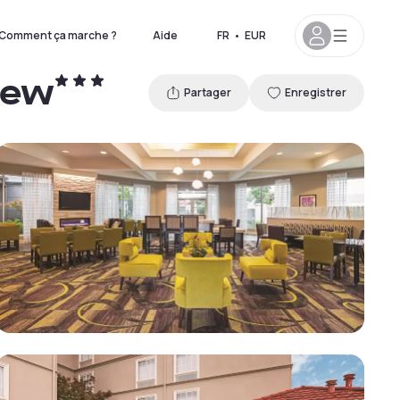
Comment ça marche ?
Aide
FR
•
EUR
iew
Partager
Enregistrer