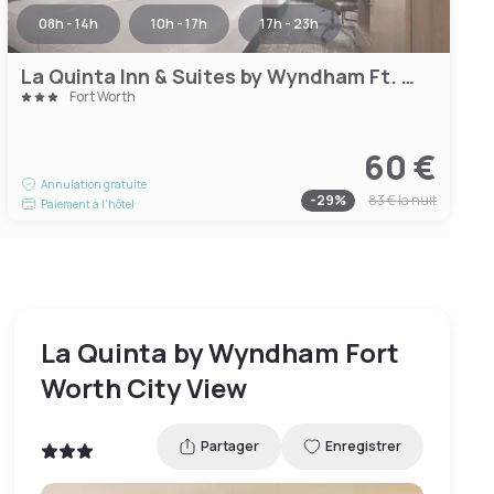
08h - 14h
10h - 17h
17h - 23h
La Quinta Inn & Suites by Wyndham Ft. Worth - Forest Hill TX
Fort Worth
60 €
Annulation gratuite
-
29
%
83 €
la nuit
Paiement à l'hôtel
La Quinta by Wyndham Fort
Worth City View
Partager
Enregistrer