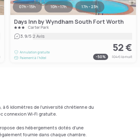
07h - 15h
10h - 17h
17h - 23h
Days Inn by Wyndham South Fort Worth
Carter Park
|
3.9
/5
2 Avis
€
52 €
Annulation gratuite
t
-
50
%
104 €
la nuit
Paiement à l'hôtel
, à 6 kilomètres de l'université chrétienne du
c connexion Wi-Fi gratuite.
ew propose des hébergements dotés d'une
st également fournie dans chaque chambre.