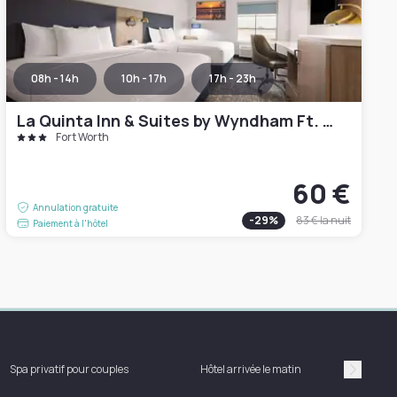
08h - 14h
10h - 17h
17h - 23h
La Quinta Inn & Suites by Wyndham Ft. Worth - Forest Hill TX
Fort Worth
60 €
Annulation gratuite
-
29
%
83 €
la nuit
Paiement à l'hôtel
Spa privatif pour couples
Hôtel arrivée le matin
Suivan