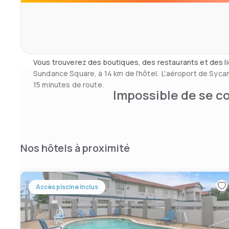
pour des conférences et des événements sociaux.
Un copieux petit-déjeuner continental est servi tous les
céréales, des pâtisseries et des fruits frais sont au men
Vous trouverez des boutiques, des restaurants et des l
Sundance Square, à 14 km de l'hôtel. L'aéroport de Syca
15 minutes de route.
Impossible de se co
Nos hôtels à proximité
Accès piscine inclus