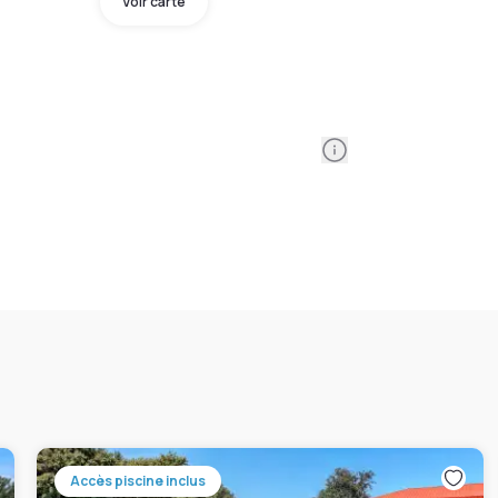
Voir carte
Information
Accès piscine inclus