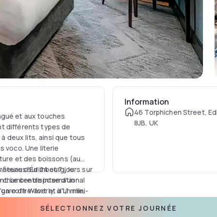
Information
46 Torphichen Street, E
ngué et aux touches
8JB, UK
t différents types de
deux lits, ainsi que tous
s voco. Une literie
iture et des boissons (au
 heures sur 24 et 7 jours sur
château d'Édimbourg, le
e chambre dispose d'un
t. Le centre international
'un coffre-fort et d'un mini-
are de Waverly, à 1,1 mile,
SÉLECTIONNEZ VOTRE JOURNÉE