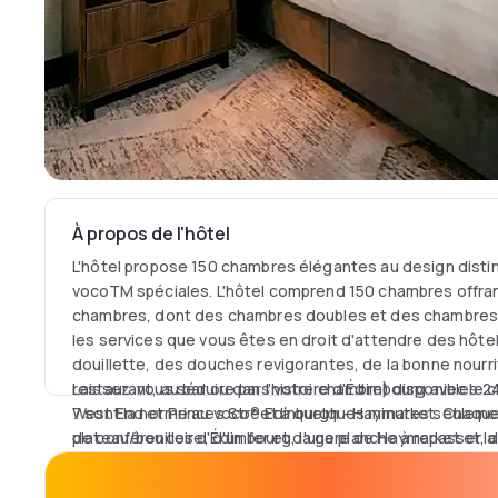
À propos de l'hôtel
L'hôtel propose 150 chambres élégantes au design disti
vocoTM spéciales. L'hôtel comprend 150 chambres offran
chambres, dont des chambres doubles et des chambres à 
les services que vous êtes en droit d'attendre des hôtel
douillette, des douches revigorantes, de la bonne nourr
restaurant, au bar ou dans votre chambre) disponibles 24
Laissez-vous séduire par l'histoire d'Édimbourg avec le 
7 sont la norme au voco® Edinburgh - Haymarket. Chaqu
West End et Princes Street à quelques minutes seulemen
plateau/bouilloire, d'un fer et d'une planche à repasser, d
de conférences d'Édimbourg, la gare de Haymarket et la g
réfrigérateur.
se trouvent à une courte distance de marche.