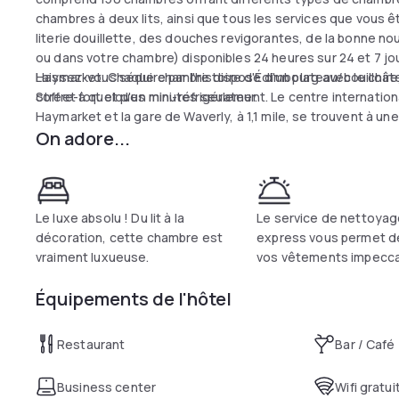
chambres à deux lits, ainsi que tous les services que vous 
literie douillette, des douches revigorantes, de la bonne nou
ou dans votre chambre) disponibles 24 heures sur 24 et 7 jo
Haymarket. Chaque chambre dispose d'un plateau/bouilloire, 
Laissez-vous séduire par l'histoire d'Édimbourg avec le châ
coffre-fort et d'un mini-réfrigérateur.
Street à quelques minutes seulement. Le centre internation
Haymarket et la gare de Waverly, à 1,1 mile, se trouvent à u
On adore...
Le luxe absolu ! Du lit à la
Le service de nettoyag
décoration, cette chambre est
express vous permet d
vraiment luxueuse.
vos vêtements impecca
Équipements de l'hôtel
Restaurant
Bar / Café
Business center
Wifi gratui