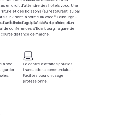
êtes en droit d'attendre des hôtels voco. Une
rriture et des boissons (au restaurant, au bar
urs sur 7 sont la norme au voco® Edinburgh -
d'un fer et d'une planche à repasser, d'un
teau d'Édimbourg, le West End et Princes
al de conférences d'Édimbourg, la gare de
ne courte distance de marche.
e à sec
Le centre d'affaires pour les
e garder
transactions commerciales !
bles.
Facilités pour un usage
professionnel.
t