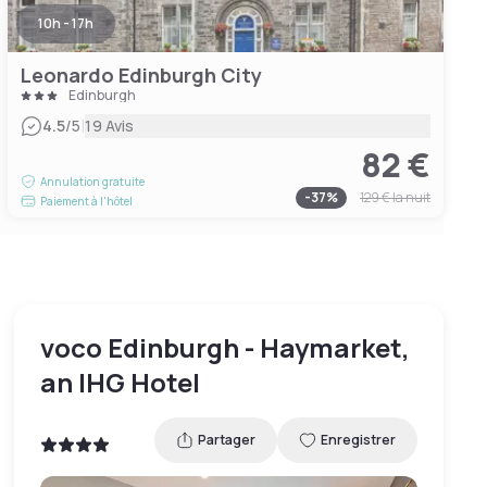
10h - 17h
Leonardo Edinburgh City
Edinburgh
|
4.5
/5
19 Avis
82 €
Annulation gratuite
-
37
%
129 €
la nuit
Paiement à l'hôtel
voco Edinburgh - Haymarket,
an IHG Hotel
Partager
Enregistrer