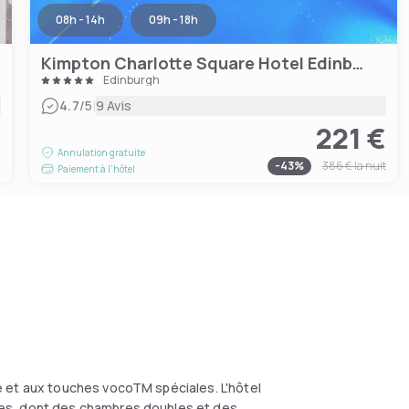
08h - 14h
09h - 18h
Kimpton Charlotte Square Hotel Edinburgh
Edinburgh
|
4.7
/5
9 Avis
221 €
€
Annulation gratuite
-
43
%
386 €
la nuit
Paiement à l'hôtel
 et aux touches vocoTM spéciales. L'hôtel
es, dont des chambres doubles et des