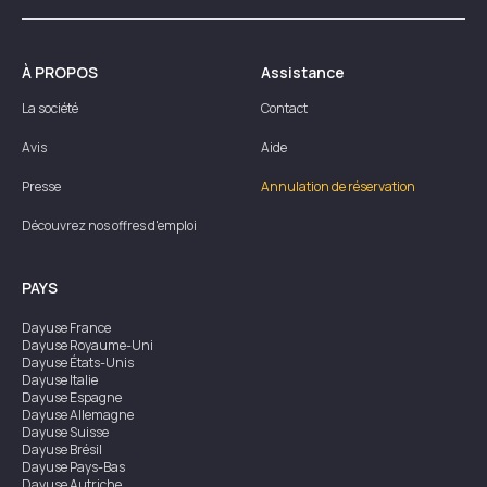
À PROPOS
Assistance
La société
Contact
Avis
Aide
Presse
Annulation de réservation
Découvrez nos offres d'emploi
PAYS
Dayuse
France
Dayuse
Royaume-Uni
Dayuse
États-Unis
Dayuse
Italie
Dayuse
Espagne
Dayuse
Allemagne
Dayuse
Suisse
Dayuse
Brésil
Dayuse
Pays-Bas
Dayuse
Autriche