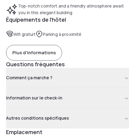
Heathrow Airports are easily reached by frequent train
Top-notch comfort and a friendly atmosphere await
services. Westminster is a great choice for travellers
you in this elegant building
interested in shopping, theatre and monuments.
Équipements de l'hôtel
Wifi gratuit
Parking à proximité
Plus d'informations
Questions fréquentes
Comment ça marche ?
Information sur le check-in
Autres conditions spécifiques
Emplacement