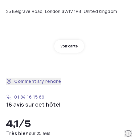
25 Belgrave Road, London SW1V 1RB, United Kingdom
Voir carte
Comment s'y rendre
01 84 16 15 69
18 avis sur cet hôtel
4,1
/5
Info
Très bien
sur 25 avis