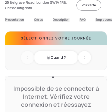
25 Belgrave Road, London SW1V 1RB,
Voir carte
United Kingdom
Présentation
Offres
Description
FAQ
Emplacem
SÉLECTIONNEZ VOTRE JOURNÉE
Quand ?
Previous day
Next day
Impossible de se connecter à
Internet. Vérifiez votre
connexion et réessayez