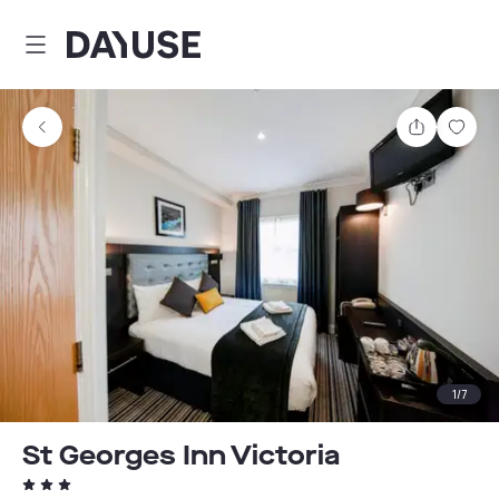
Dayuse
Partager
Enre
1
/
7
St Georges Inn Victoria