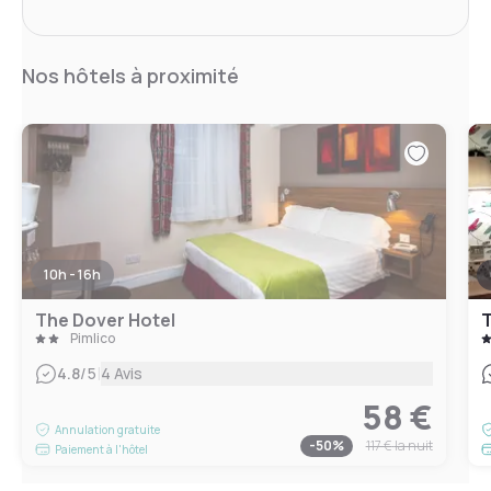
Nos hôtels à proximité
10h - 16h
The Dover Hotel
T
Pimlico
|
4.8
/5
4 Avis
58 €
Annulation gratuite
-
50
%
117 €
la nuit
Paiement à l'hôtel