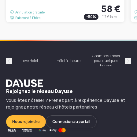
58 €
Annulation gratuite
-
50
%
117 €
la nuit
Paiement à l'hôtel
Chambre d'hôtel
Hôte
Love Hotel
Hôtel à l'heure
pour quelques
Précédent
Suiv
heures
Dayuse
Rejoignez le réseau Dayuse
Vous êtes hôtelier ? Prenez part à l’expérience Dayuse et
rejoignez notre réseau d’hôtels partenaires
Nous rejoindre
Connexion au portail