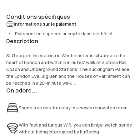
Conditions spécifiques
Informations sur le paiement
Paiement en espèces accepté dans cet hôtel
Description
St George's Inn Victoria in Westminster is situated in the
heart of London and within 5 minutes' walk of Victoria Rail,
Coach and Underground Stations. The Buckingham Palace,
the London Eye, Big Ben and the Houses of Parliament can
be reached in a 20-minute walk.
On adore...
St George's Inn Victoria offers comfortable, clean and
renovated rooms with a friendly atmosphere. The hotel has
Spend a stress-free day in a newly renovated room
fast free WiFi and offers a quiet location ideal for some time
off.
With fast and furious Wifi, you can binge-watch series
London’s attractions are easily accessible via the excellent
without being interrupted by buffering
public transport links around the hotel. Gatwick and