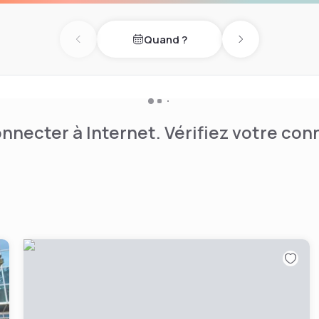
offrent d'excellentes
ow. Chiswick est situé dans
Quand ?
cienne brasserie de Londres,
Previous day
Next day
 de l'artiste anglais du
dens.
nnecter à Internet. Vérifiez votre co