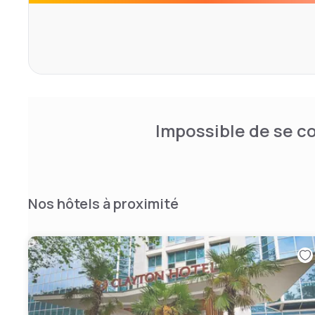
stations de métro Stamford Brook ou Chiswick Park, qui 
liaisons avec la ville et l'aéroport international d'Heathr
l'ouest de Londres et abrite la plus grande et la plus an
la Fuller's Brewery, Hogarth's House, l'ancienne résidence
XVIIIe siècle William Hogarth, et Chiswick House and Gar
Impossible de se co
Nos hôtels à proximité