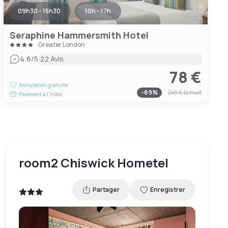
09h30 - 15h30
10h - 17h
Seraphine Hammersmith Hotel
Greater London
|
4.6
/5
22 Avis
78 €
Annulation gratuite
-
69
%
245 €
la nuit
Paiement à l'hôtel
room2 Chiswick Hometel
Partager
Enregistrer