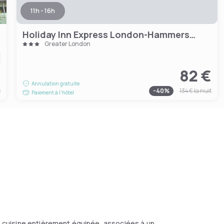
11h - 16h
Holiday Inn Express London-Hammersmith by IHG
Greater London
€
82 €
Annulation gratuite
t
-
40
%
134 €
la nuit
Paiement à l'hôtel
cuisine entièrement équipée, associées à un