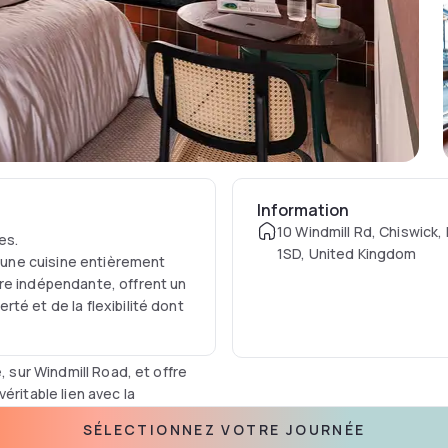
Information
10 Windmill Rd, Chiswick
es.
1SD, United Kingdom
une cuisine entièrement
re indépendante, offrent un
té et de la flexibilité dont
, sur Windmill Road, et offre
éritable lien avec la
es. La propriété se trouve à
SÉLECTIONNEZ VOTRE JOURNÉE
 minutes de marche des