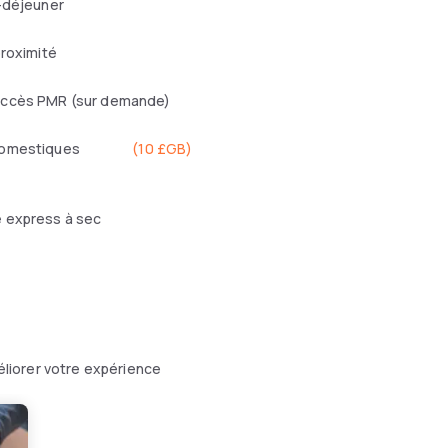
-déjeuner
proximité
ccès PMR (sur demande)
domestiques
(
10 £GB
)
 express à sec
liorer votre expérience