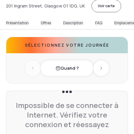
201 Ingram Street, Glasgow G1 1DQ, UK
Voir carte
Présentation
Offres
Description
FAQ
Emplacem
SÉLECTIONNEZ VOTRE JOURNÉE
Quand ?
Previous day
Next day
Impossible de se connecter à
Internet. Vérifiez votre
connexion et réessayez