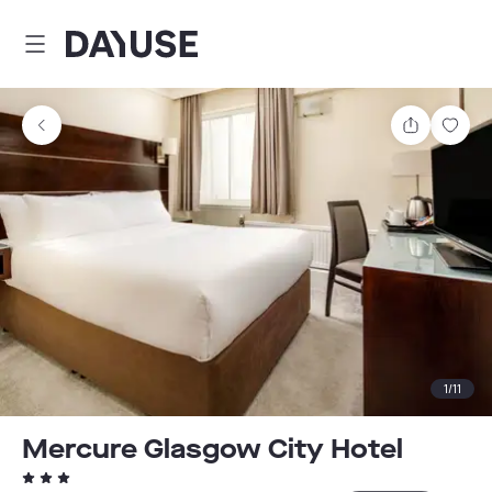
Dayuse
Partager
Enre
1
/
11
Mercure Glasgow City Hotel