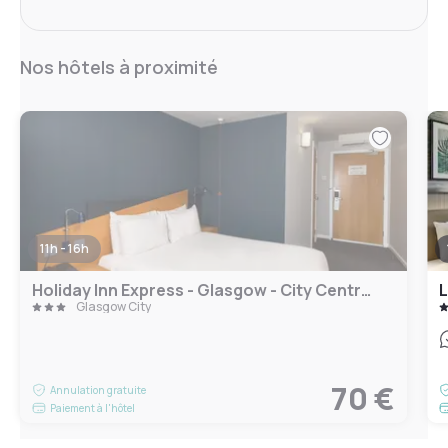
Nos hôtels à proximité
11h - 16h
Holiday Inn Express - Glasgow - City Centre Riverside by IHG
L
Glasgow City
70 €
Annulation gratuite
Paiement à l'hôtel