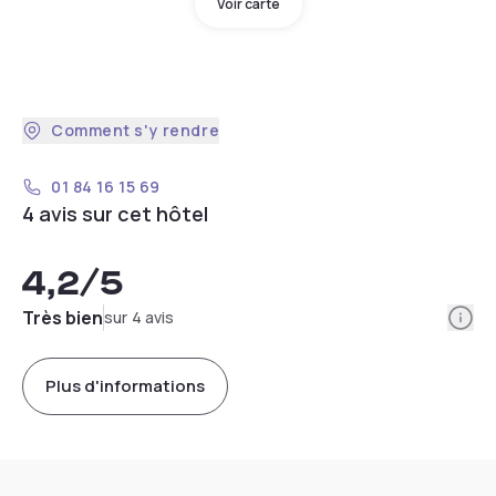
Voir carte
Comment s'y rendre
01 84 16 15 69
4 avis sur cet hôtel
4,2
/5
Info
Très bien
sur 4 avis
Plus d'informations