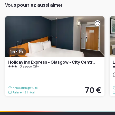
Vous pourriez aussi aimer
11h - 16h
Holiday Inn Express - Glasgow - City Centre Riverside by IHG
L
Glasgow City
70 €
Annulation gratuite
Paiement à l'hôtel