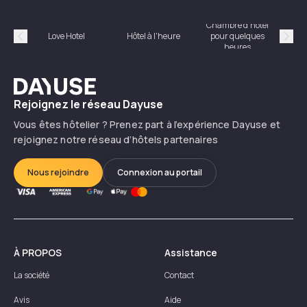
Chambre d'hôtel
Hôte
Love Hotel
Hôtel à l'heure
pour quelques
Précédent
Suiv
heures
Dayuse
Rejoignez le réseau Dayuse
Vous êtes hôtelier ? Prenez part à l’expérience Dayuse et
rejoignez notre réseau d’hôtels partenaires
Nous rejoindre
Connexion au portail
À PROPOS
Assistance
La société
Contact
Avis
Aide