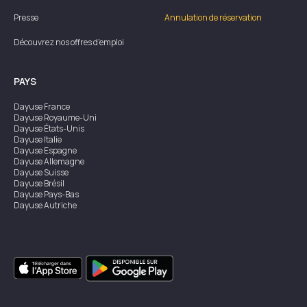
Presse
Annulation de réservation
Découvrez nos offres d'emploi
PAYS
Dayuse
France
Dayuse
Royaume-Uni
Dayuse
États-Unis
Dayuse
Italie
Dayuse
Espagne
Dayuse
Allemagne
Dayuse
Suisse
Dayuse
Brésil
Dayuse
Pays-Bas
Dayuse
Autriche
Dayuse
Australie
Dayuse
Irlande
Dayuse
Hong Kong
Dayuse
Canada
Dayuse
Singapour
Dayuse
Suède
Dayuse
Thaïlande
Dayuse
Portugal
Dayuse
Corée