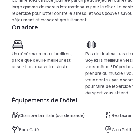
Commencez chaque journée par un petit déjeuner buffet au 
large gamme de menus internationaux pour le dîner. Le cent
l'exercice pour lutter contre le stress, et vous pouvez savou
séjournent et mangent gratuitement.
On adore...
Un généreux menu d'oreillers,
Pas de douleur, pas de 
parce que seul le meilleur est
Soyez la meilleure vers
assez bon pour votre sieste.
vous-même ! Dépêchez
prendre du muscle ! Vo
vous sentez pas encor
pour faire de l'exercice 
de sport vous attend.
Équipements de l'hôtel
Chambre familiale (sur demande)
Restauran
Bar / Café
Coin Petit