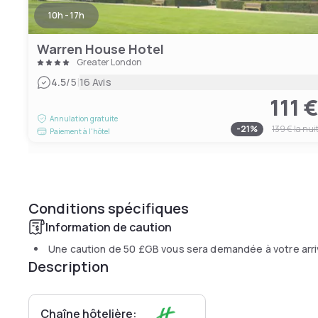
10h - 17h
Warren House Hotel
Greater London
|
4.5
/5
16 Avis
111 
Annulation gratuite
-
21
%
139 €
la nui
Paiement à l'hôtel
Conditions spécifiques
Information de caution
Une caution de
50 £GB
vous sera demandée à votre arr
Description
Chaîne hôtelière: