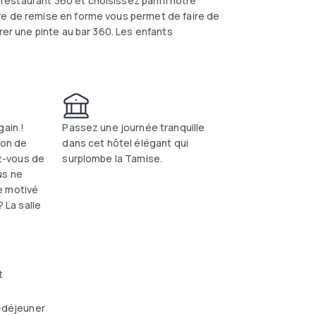
restaurant 360 et choisissez parmi notre
re de remise en forme vous permet de faire de
rer une pinte au bar 360. Les enfants
gain !
Passez une journée tranquille
ion de
dans cet hôtel élégant qui
-vous de
surplombe la Tamise.
us ne
e motivé
? La salle
t
-déjeuner