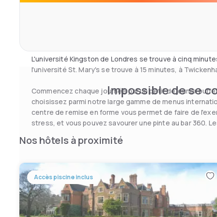
âges. Les familles apprécieront certainement le Chessi
situé à seulement 10 minutes en voiture, qui combine les
Le Wi-Fi gratuit dans tout l'hôtel, un centre d'affaires ou
thème et d'un énorme zoo.
ordinateurs et imprimantes, et cinq salles de réunions po
personnes font de l'hôtel un excellent lieu de conférenc
L'université Kingston de Londres se trouve à cinq minute
l'université St. Mary's se trouve à 15 minutes, à Twickenh
Impossible de se co
Commencez chaque journée par un petit déjeuner buffet
choisissez parmi notre large gamme de menus internation
centre de remise en forme vous permet de faire de l'exer
stress, et vous pouvez savourer une pinte au bar 360. L
mangent gratuitement.
Nos hôtels à proximité
Accès piscine inclus