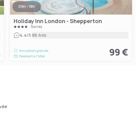
09h - 18h
Holiday Inn London - Shepperton
Surrey
|
4.4
/5
86 Avis
€
99 €
Annulation gratuite
t
Paiement à l'hôtel
ivée