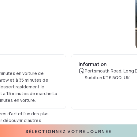
Information
Portsmouth Road, Long D
minutes en voiture de
Surbiton KT6 5QQ, UK
hrow et à 35 minutes de
 dessert rapidement le
et à 15 minutes de marche.La
inutes en voiture.
s d'art et l'un des plus
r découvrir d'autres
ques de Kew, à seulement 25
SÉLECTIONNEZ VOTRE JOURNÉE
d'amusement pour tous les