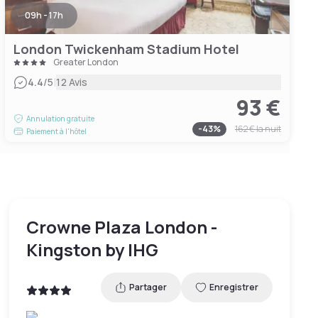
09h - 17h
London Twickenham Stadium Hotel
Greater London
|
4.4
/5
12 Avis
93 €
Annulation gratuite
-
43
%
162 €
la nuit
Paiement à l'hôtel
Crowne Plaza London -
Kingston by IHG
Partager
Enregistrer