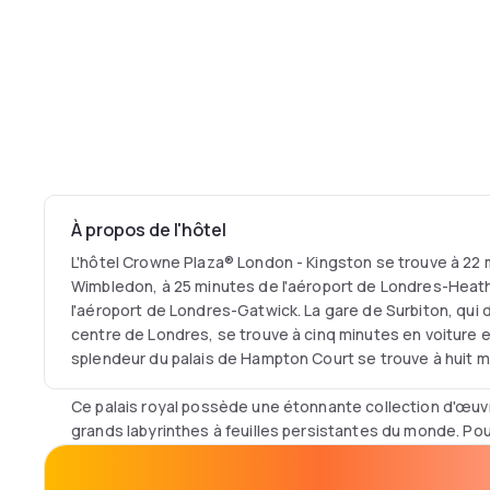
À propos de l'hôtel
L'hôtel Crowne Plaza® London - Kingston se trouve à 22 
Wimbledon, à 25 minutes de l'aéroport de Londres-Heat
l'aéroport de Londres-Gatwick. La gare de Surbiton, qui
centre de Londres, se trouve à cinq minutes en voiture 
splendeur du palais de Hampton Court se trouve à huit m
Ce palais royal possède une étonnante collection d'œuvre
grands labyrinthes à feuilles persistantes du monde. Pou
merveilles de la nature, rendez-vous aux jardins botani
minutes. Sa promenade dans les arbres est une source 