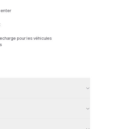
center
t
echarge pour les véhicules
s