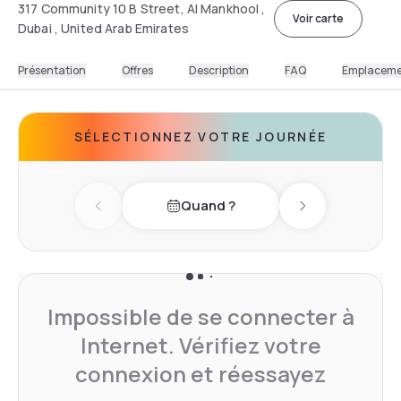
317 Community 10 B Street, Al Mankhool ,
Voir carte
Dubai , United Arab Emirates
Présentation
Offres
Description
FAQ
Emplacem
SÉLECTIONNEZ VOTRE JOURNÉE
Quand ?
Previous day
Next day
Impossible de se connecter à
Internet. Vérifiez votre
connexion et réessayez