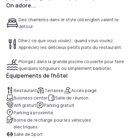
On adore...
peut aider à organiser la location d'une voiture et les visites
touristiques locales. Le Coffee Shop sert le petit déjeuner
et des collations légères tout au long de la journée. Le
Des chambres dans le style old english valent le
restaurant à la carte propose un menu varié de cuisine
détour.
internationale pour le déjeuner et le dîner.
Dînez ce que vous voulez; quand vous voulez.
Appréciez les délicieux petits plats du restaurant.
Plongez dans la grande piscine couverte pour faire
quelques longueurs ou simplement barboter.
Équipements de l'hôtel
Restaurant
Terrasse
Accès plage
Business center
Salle de réunion
Wifi gratuit
Parking gratuit
Parking à proximité
Borne de recharge pour les véhicules
électriques
Salle de Sport