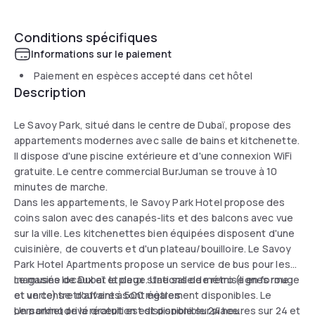
Conditions spécifiques
Informations sur le paiement
Paiement en espèces accepté dans cet hôtel
Description
Le Savoy Park, situé dans le centre de Dubaï, propose des
appartements modernes avec salle de bains et kitchenette.
Il dispose d'une piscine extérieure et d'une connexion WiFi
gratuite. Le centre commercial BurJuman se trouve à 10
minutes de marche.
Dans les appartements, le Savoy Park Hotel propose des
coins salon avec des canapés-lits et des balcons avec vue
sur la ville. Les kitchenettes bien équipées disposent d'une
cuisinière, de couverts et d'un plateau/bouilloire. Le Savoy
Park Hotel Apartments propose un service de bus pour les
magasins locaux et la plage. Une salle de remise en forme
Le musée de Dubaï et deux stations de métro (lignes rouge
et un centre d'affaires sont également disponibles. Le
et verte) se trouvent à 500 mètres.
personnel de la réception est disponible 24 heures sur 24 et
Un parking privé gratuit est disponible sur place.