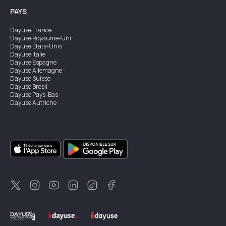
PAYS
Dayuse
France
Dayuse
Royaume-Uni
Dayuse
États-Unis
Dayuse
Italie
Dayuse
Espagne
Dayuse
Allemagne
Dayuse
Suisse
Dayuse
Brésil
Dayuse
Pays-Bas
Dayuse
Autriche
Dayuse
Australie
Dayuse
Irlande
Dayuse
Hong Kong
Dayuse
Canada
Dayuse
Singapour
Dayuse
Suède
Dayuse
Thaïlande
Dayuse
Portugal
Dayuse
Corée
Dayuse
Nouvelle-Zélande
Dayuse
Turquie