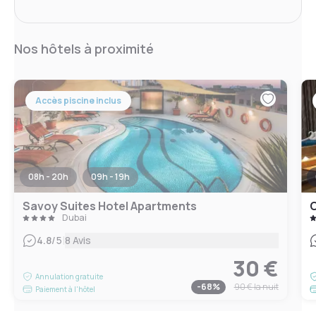
Nos hôtels à proximité
Accès piscine inclus
08h - 20h
09h - 19h
Savoy Suites Hotel Apartments
O
Dubai
|
4.8
/5
8 Avis
30 €
Annulation gratuite
-
68
%
90 €
la nuit
Paiement à l'hôtel