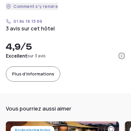
Comment s'y rendre
01 84 16 15 69
3 avis sur cet hôtel
4,9
/5
Info
Excellent
sur 3 avis
Plus d'informations
Vous pourriez aussi aimer
Accès piscine inclus