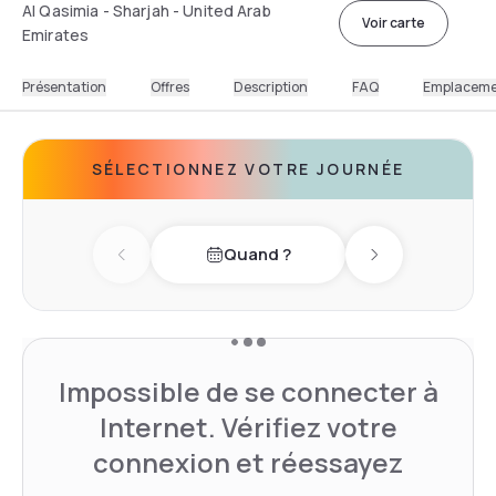
Al Qasimia - Sharjah - United Arab
Voir carte
Emirates
Présentation
Offres
Description
FAQ
Emplacem
SÉLECTIONNEZ VOTRE JOURNÉE
Quand ?
Previous day
Next day
Impossible de se connecter à
Internet. Vérifiez votre
connexion et réessayez