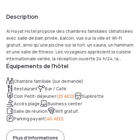
Description
Al Hayat Hotel propose des chambres familiales climatisées
avec salle de bain privée, balcon, vue sur la ville et Wi-Fi
gratuit, ainsi qu’une piscine sur le toit, un sauna, un hammam
et une salle de fitness. Les voyageurs apprécient la cuisine
internationale variée, la réception ouverte 24 h/24, la
Équipements de l'hôtel
navette aéroport payante et la proximité d’Al Noor Island
Beach et de l’aquarium de Sharjah.
Chambre familiale (sur demande)
Restaurant
Bar / Café
Coin Petit-déjeuner
(
25 AED
)
Supérette
Accès plage
Business center
Salle de réunion
Wifi gratuit
Parking payant
(
40 AED
)
Plus d'informations