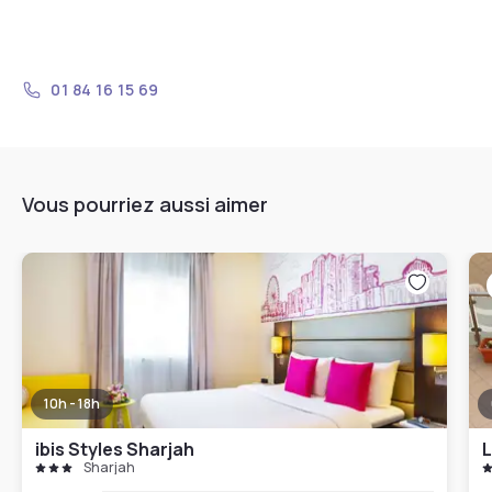
01 84 16 15 69
Vous pourriez aussi aimer
10h - 18h
ibis Styles Sharjah
L
Sharjah