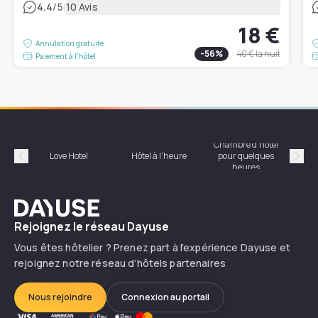
|
4.4
/5
10 Avis
18 €
Annulation gratuite
-
56
%
40 €
la nuit
Paiement à l'hôtel
Chambre d'hôtel
Hôte
Love Hotel
Hôtel à l'heure
pour quelques
Précédent
Suiv
heures
Dayuse
Rejoignez le réseau Dayuse
Vous êtes hôtelier ? Prenez part à l’expérience Dayuse et
rejoignez notre réseau d’hôtels partenaires
Nous rejoindre
Connexion au portail