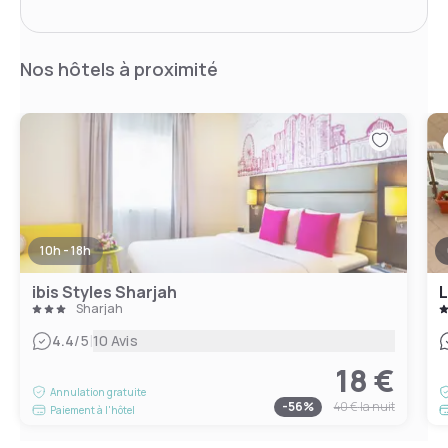
Nos hôtels à proximité
10h - 18h
ibis Styles Sharjah
L
Sharjah
|
4.4
/5
10 Avis
18 €
Annulation gratuite
-
56
%
40 €
la nuit
Paiement à l'hôtel