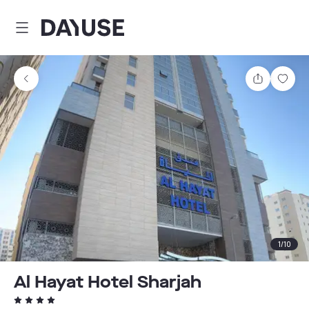
Dayuse
Partager
Enre
1
/
10
Al Hayat Hotel Sharjah