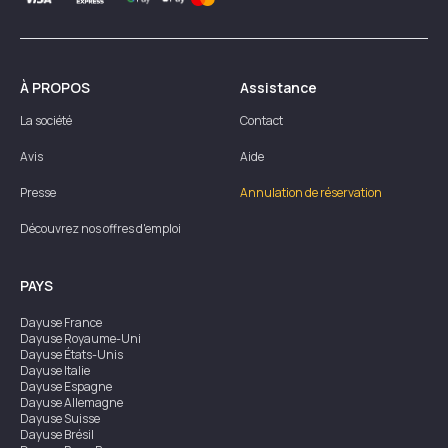
À PROPOS
Assistance
La société
Contact
Avis
Aide
Presse
Annulation de réservation
Découvrez nos offres d'emploi
PAYS
Dayuse
France
Dayuse
Royaume-Uni
Dayuse
États-Unis
Dayuse
Italie
Dayuse
Espagne
Dayuse
Allemagne
Dayuse
Suisse
Dayuse
Brésil