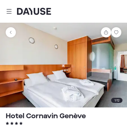
Dayuse
Partager
Enre
1
/
12
Hotel Cornavin Genève