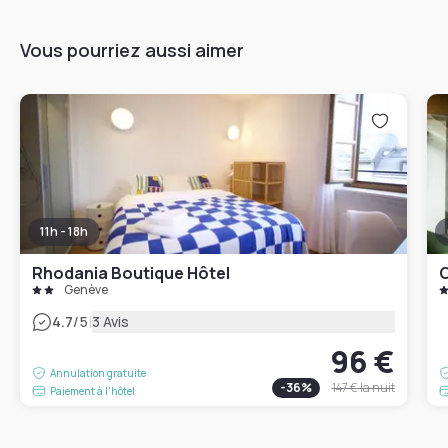
Vous pourriez aussi aimer
11h - 18h
Rhodania Boutique Hôtel
C
Genève
|
4.7
/5
3 Avis
96 €
Annulation gratuite
-
36
%
147 €
la nuit
Paiement à l'hôtel