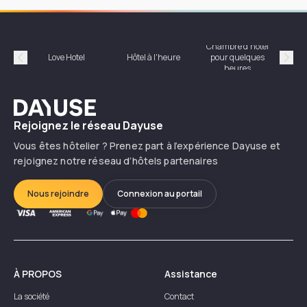
Chambre d'hôtel
Hôte
Love Hotel
Hôtel à l'heure
pour quelques
Précédent
Suiv
heures
Dayuse
Rejoignez le réseau Dayuse
Vous êtes hôtelier ? Prenez part à l’expérience Dayuse et
rejoignez notre réseau d’hôtels partenaires
Nous rejoindre
Connexion au portail
À PROPOS
Assistance
La société
Contact