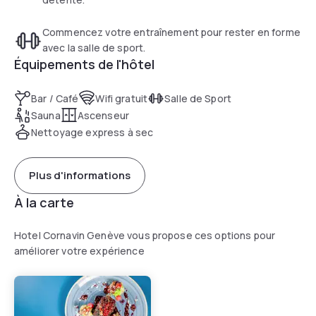
bar à côté de la réception et un service d'étage est
disponible.
Commencez votre entraînement pour rester en forme
avec la salle de sport.
Les chambres lumineuses et meublées avec élégance sont
Équipements de l'hôtel
toutes climatisées. Chacune d'entre elles dispose de la
télévision par satellite, d'un minibar et d'une salle de bains
Bar / Café
Wifi gratuit
Salle de Sport
avec un sèche-cheveux.
Sauna
Ascenseur
Nettoyage express à sec
À votre arrivée, vous recevrez gratuitement une carte pour
tous les transports en commun de Genève. Des places de
stationnement public se trouvent à 50 mètres. Le centre-
Plus d'informations
ville de Genève et le lac Léman sont accessibles en 10
minutes à pied.
À la carte
Hotel Cornavin Genève vous propose ces options pour
améliorer votre expérience