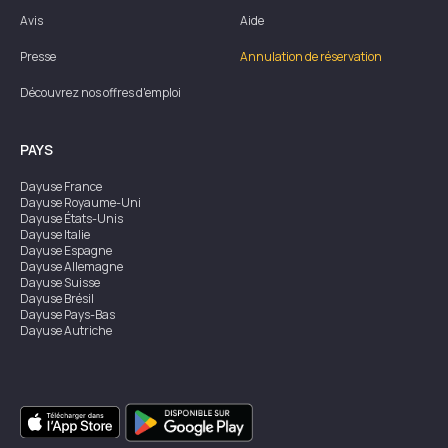
Avis
Aide
Presse
Annulation de réservation
Découvrez nos offres d'emploi
PAYS
Dayuse
France
Dayuse
Royaume-Uni
Dayuse
États-Unis
Dayuse
Italie
Dayuse
Espagne
Dayuse
Allemagne
Dayuse
Suisse
Dayuse
Brésil
Dayuse
Pays-Bas
Dayuse
Autriche
Dayuse
Australie
Dayuse
Irlande
Dayuse
Hong Kong
Dayuse
Canada
Dayuse
Singapour
Dayuse
Suède
Dayuse
Thaïlande