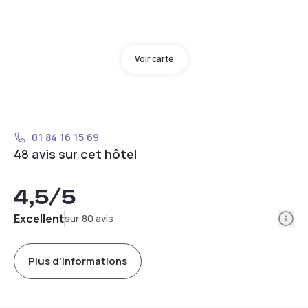
Voir carte
01 84 16 15 69
48 avis sur cet hôtel
4,5
/5
Info
Excellent
sur 80 avis
Plus d'informations