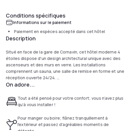
Conditions spécifiques
Informations sur le paiement
Paiement en espèces accepté dans cet hôtel
Description
Situé en face de la gare de Cornavin, cet hôtel moderne 4
étoiles dispose d'un design architectural unique avec des
ascenseurs et des murs en verre. Les installations
comprennent un sauna, une salle de remise en forme et une
réception ouverte 24/24.
On adore...
L'hôtel Cornavin Geneve dispose de la plus grande pendule
au monde. Haute de 30 mètres, elle est suspendue au
Tout a été pensé pour votre confort; vous n’avez plus
9ème étage et oscille jusqu'au rez-de-chaussée,
qu’à vous installer !
directement dans le hall.
Pour manger ou boire; flânez tranquillement à
La salle de petit-déjeuner située au 8ème étage bénéficie
l'extérieur et passez d'agréables moments de
d'une vue panoramique sur Genève. Vous trouverez un petit
détente.