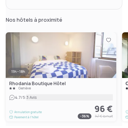
Nos hôtels à proximité
11h - 18h
Rhodania Boutique Hôtel
C
Genève
|
4.7
/5
3 Avis
96 €
Annulation gratuite
-
36
%
147 €
la nuit
Paiement à l'hôtel