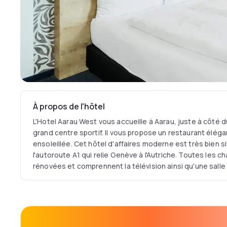
À propos de l'hôtel
L'Hotel Aarau West vous accueille à Aarau, juste à côté du
grand centre sportif. Il vous propose un restaurant éléga
ensoleillée. Cet hôtel d'affaires moderne est très bien s
l'autoroute A1 qui relie Genève à l'Autriche. Toutes les
rénovées et comprennent la télévision ainsi qu'une sall
sèche-cheveux. L'établissement comprend 7 salles de 
et moyennant un supplément, vous pouvez utiliser les c
ainsi que le parcours de minigolf.