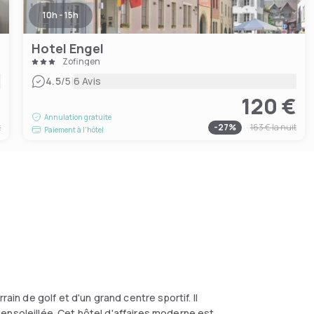
10h - 15h
Hotel Engel
Zofingen
|
4.5
/5
6 Avis
€
120 €
Annulation gratuite
t
-
27
%
163 €
la nuit
Paiement à l'hôtel
ain de golf et d'un grand centre sportif. Il
ensoleillée. Cet hôtel d'affaires moderne est