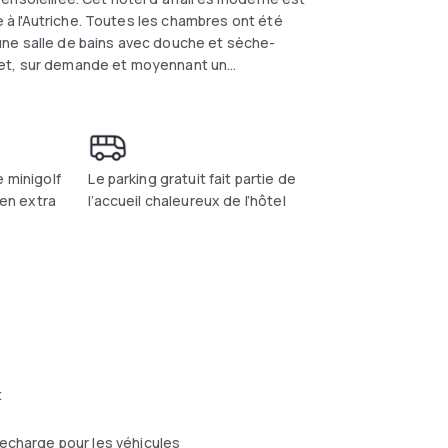
e à l'Autriche. Toutes les chambres ont été
une salle de bains avec douche et sèche-
 et, sur demande et moyennant un
squash ainsi que le parcours de minigolf.
e minigolf
Le parking gratuit fait partie de
 en extra
l’accueil chaleureux de l’hôtel
t
echarge pour les véhicules