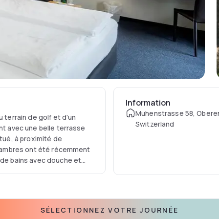
Information
Muhenstrasse 58, Oberen
 terrain de golf et d'un
Switzerland
nt avec une belle terrasse
itué, à proximité de
 chambres ont été récemment
e de bains avec douche et
conférence et, sur demande
ourts de tennis et de squash
SÉLECTIONNEZ VOTRE JOURNÉE