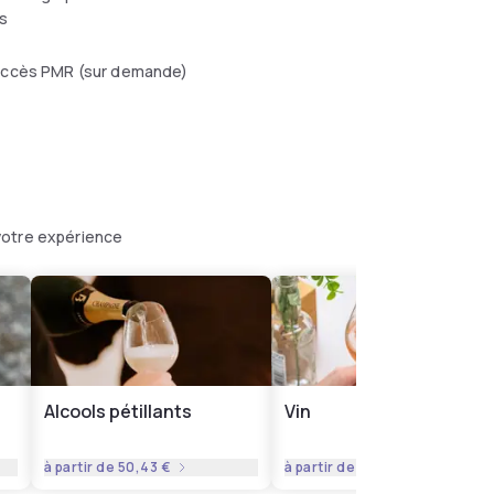
s
ccès PMR (sur demande)
votre expérience
Alcools pétillants
Vin
à partir de
50,43 €
à partir de
40,78 €