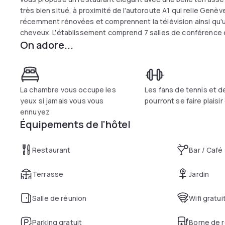
très bien situé, à proximité de l'autoroute A1 qui relie Genèv
récemment rénovées et comprennent la télévision ainsi qu'
cheveux. L'établissement comprend 7 salles de conférence
On adore...
supplément, vous pouvez utiliser les courts de tennis et de 
La chambre vous occupe les
Les fans de tennis et d
yeux si jamais vous vous
pourront se faire plaisir
ennuyez
Équipements de l'hôtel
Restaurant
Bar / Café
Terrasse
Jardin
Salle de réunion
Wifi gratui
Parking gratuit
Borne de r