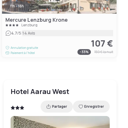
11h - 16h
Mercure Lenzburg Krone
Lenzburg
|
4.7
/5
14 Avis
107 €
Annulation gratuite
-
33
%
159 €
la nuit
Paiement à l'hôtel
Hotel Aarau West
Partager
Enregistrer