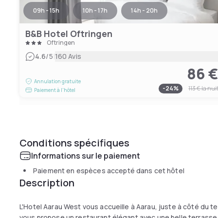
09h - 15h
10h - 17h
14h - 20h
B&B Hotel Oftringen
Oftringen
|
4.6
/5
160 Avis
86 
Annulation gratuite
-
24
%
113 €
la nui
Paiement à l'hôtel
Conditions spécifiques
Informations sur le paiement
Paiement en espèces accepté dans cet hôtel
Description
L'Hotel Aarau West vous accueille à Aarau, juste à côté du terr
vous propose un restaurant élégant avec une belle terrasse 