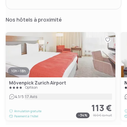
Nos hôtels à proximité
10h - 18h
Mövenpick Zurich Airport
N
Opfikon
|
4.1
/5
17 Avis
113 €
Annulation gratuite
-
34
%
169 €
la nuit
Paiement à l'hôtel