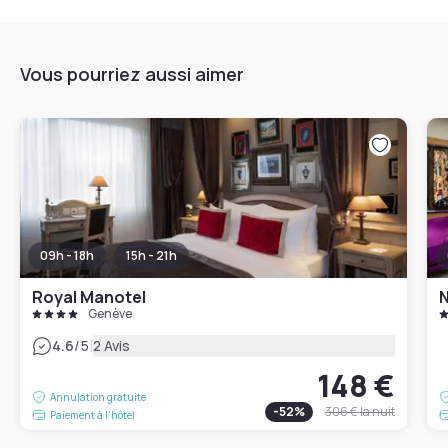
Vous pourriez aussi aimer
09h - 18h
15h - 21h
Royal Manotel
N
Genève
|
4.6
/5
2 Avis
148 €
Annulation gratuite
-
52
%
306 €
la nuit
Paiement à l'hôtel