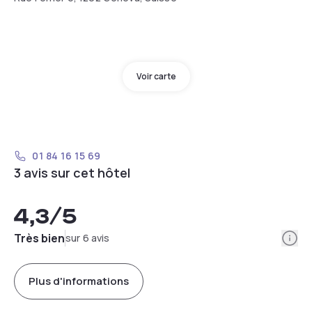
Voir carte
01 84 16 15 69
3 avis sur cet hôtel
4,3
/5
Info
Très bien
sur 6 avis
Plus d'informations