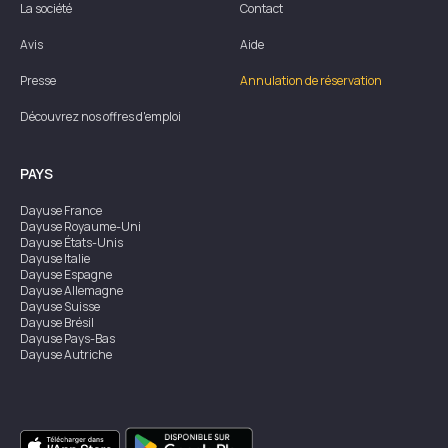
La société
Contact
Avis
Aide
Presse
Annulation de réservation
Découvrez nos offres d'emploi
PAYS
Dayuse
France
Dayuse
Royaume-Uni
Dayuse
États-Unis
Dayuse
Italie
Dayuse
Espagne
Dayuse
Allemagne
Dayuse
Suisse
Dayuse
Brésil
Dayuse
Pays-Bas
Dayuse
Autriche
Dayuse
Australie
Dayuse
Irlande
Dayuse
Hong Kong
Dayuse
Canada
Dayuse
Singapour