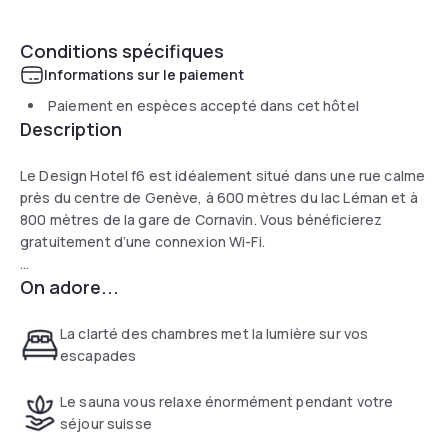
Conditions spécifiques
Informations sur le paiement
Paiement en espèces accepté dans cet hôtel
Description
Le Design Hotel f6 est idéalement situé dans une rue calme
près du centre de Genève, à 600 mètres du lac Léman et à
800 mètres de la gare de Cornavin. Vous bénéficierez
gratuitement d’une connexion Wi-Fi.
On adore...
Les chambres, lumineuses, sont dotées d’une machine à
café Nespresso, d’un chargeur pour iPhone et iPod, d’une
télévision par satellite à écran plat et d’une salle de bains.
La clarté des chambres met la lumière sur vos
escapades
L’hôtel possède un sauna, une salle de sport avec un
entraîneur personnel et un bain turc, ainsi que des salles de
Le sauna vous relaxe énormément pendant votre
réunion de différentes tailles.
séjour suisse