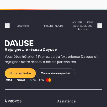
Chambre d'hôtel
Hôte
Love Hotel
Hôtel à l'heure
pour quelques
Précédent
Suiv
heures
Dayuse
Rejoignez le réseau Dayuse
Vous êtes hôtelier ? Prenez part à l’expérience Dayuse et
rejoignez notre réseau d’hôtels partenaires
Nous rejoindre
Connexion au portail
À PROPOS
Assistance