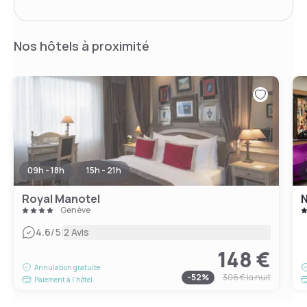
Nos hôtels à proximité
09h - 18h
15h - 21h
Royal Manotel
N
Genève
|
4.6
/5
2 Avis
148 €
Annulation gratuite
-
52
%
306 €
la nuit
Paiement à l'hôtel