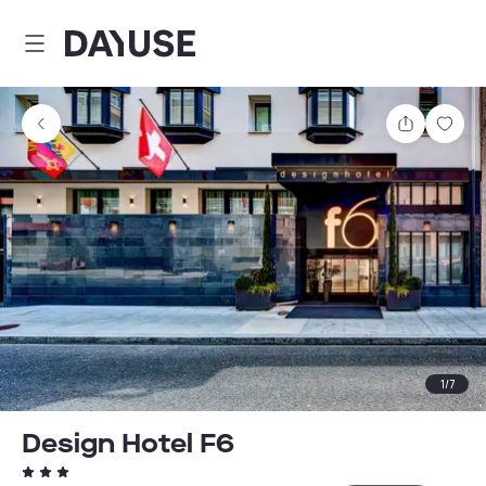
Dayuse
Partager
Enre
1
/
7
Design Hotel F6