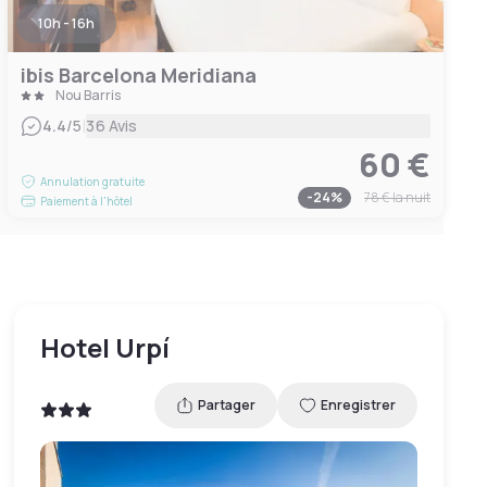
10h - 16h
ibis Barcelona Meridiana
Nou Barris
|
4.4
/5
36 Avis
60 €
Annulation gratuite
-
24
%
78 €
la nuit
Paiement à l'hôtel
Hotel Urpí
Partager
Enregistrer