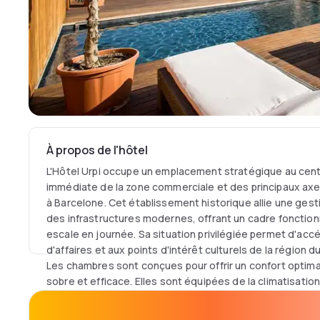
À propos de l'hôtel
L'Hôtel Urpi occupe un emplacement stratégique au cent
immédiate de la zone commerciale et des principaux axes d
à Barcelone. Cet établissement historique allie une gest
des infrastructures modernes, offrant un cadre fonction
escale en journée. Sa situation privilégiée permet d'acc
d'affaires et aux points d'intérêt culturels de la région d
Les chambres sont conçues pour offrir un confort opti
sobre et efficace. Elles sont équipées de la climatisation
connexion Wi-Fi haut débit et d'un bureau de travail spa
technique comprend une télévision à écran plat avec chaî