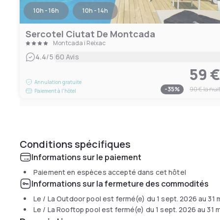
10h - 16h
10h - 14h
Sercotel Ciutat De Montcada
Montcada i Reixac
|
4.4
/5
60 Avis
59 
Annulation gratuite
-
35
%
90 €
la nui
Paiement à l'hôtel
Conditions spécifiques
Informations sur le paiement
Paiement en espèces accepté dans cet hôtel
Informations sur la fermeture des commodités
Le / La Outdoor pool est fermé(e) du
1 sept. 2026
au
31 
Le / La Rooftop pool est fermé(e) du
1 sept. 2026
au
31 