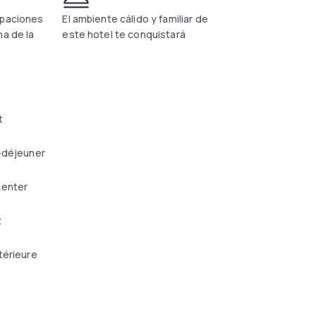
upaciones
El ambiente cálido y familiar de
na de la
este hotel te conquistará
t
-déjeuner
center
t
térieure