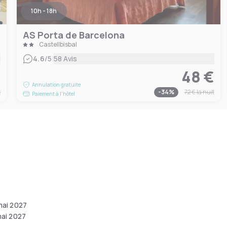
10h - 18h
AS Porta de Barcelona
Castellbisbal
|
4.6
/5
58 Avis
€
48 €
Annulation gratuite
t
-
34
%
72 €
la nuit
Paiement à l'hôtel
mai 2027
mai 2027