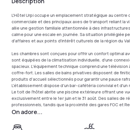
Description
L'Hôtel Urpi occupe un emplacement stratégique au centre d
commerciale et des principaux axes de transport reliant la v
allie une gestion familiale attentionnée à des infrastructur
calme pour une escale en journée. Sa situation privilégiée 
d'affaires et aux points d'intérêt culturels de la région du Va
Les chambres sont conçues pour offrir un confort optimal a
sont équipées de la climatisation individuelle, d'une connexio
spacieux. L'équipement technique comprend une télévision à 
coffre-fort. Les salles de bains privatives disposent de fin
produits d'accueil sélectionnés pour garantir une pause rafr
L'établissement dispose d'un bar-cafétéria convivial et d'un
Le toit de l'hôtel abrite une piscine extérieure offrant une v
exclusivement entre le 1er juin et le 31 août. Des salles de 
professionnels, tandis que la proximité des gares FGC et Ren
On adore...
de Barcelone en moins de trente minutes.