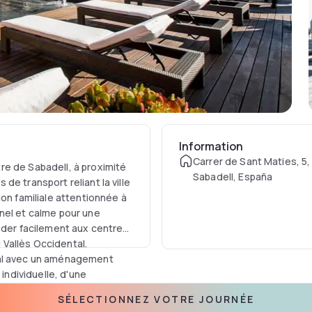
Information
Carrer de Sant Maties, 5
re de Sabadell, à proximité
Sabadell, España
e transport reliant la ville
ion familiale attentionnée à
nel et calme pour une
éder facilement aux centres
u Vallès Occidental.
mal avec un aménagement
 individuelle, d'une
cieux. L'équipement
SÉLECTIONNEZ VOTRE JOURNÉE
nes satellite et un coffre-