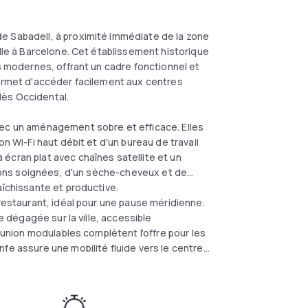
e Sabadell, à proximité immédiate de la zone
ille à Barcelone. Cet établissement historique
es modernes, offrant un cadre fonctionnel et
permet d'accéder facilement aux centres
llès Occidental.
vec un aménagement sobre et efficace. Elles
n Wi-Fi haut débit et d'un bureau de travail
écran plat avec chaînes satellite et un
itions soignées, d'un sèche-cheveux et de
aîchissante et productive.
 restaurant, idéal pour une pause méridienne.
ue dégagée sur la ville, accessible
réunion modulables complètent l'offre pour les
fe assure une mobilité fluide vers le centre