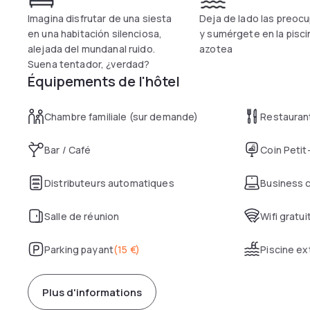
Imagina disfrutar de una siesta
Deja de lado las preoc
en una habitación silenciosa,
y sumérgete en la pisci
alejada del mundanal ruido.
azotea
Suena tentador, ¿verdad?
Équipements de l'hôtel
Chambre familiale (sur demande)
Restauran
Bar / Café
Coin Petit
Distributeurs automatiques
Business 
Salle de réunion
Wifi gratui
Parking payant
(
15 €
)
Piscine ex
Plus d'informations