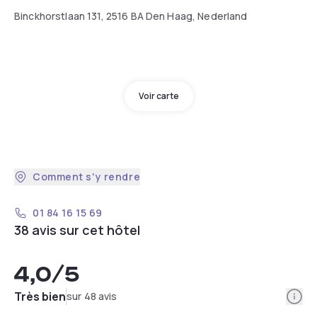
Binckhorstlaan 131, 2516 BA Den Haag, Nederland
Voir carte
Comment s'y rendre
01 84 16 15 69
38 avis sur cet hôtel
4,0
/5
Info
Très bien
sur 48 avis