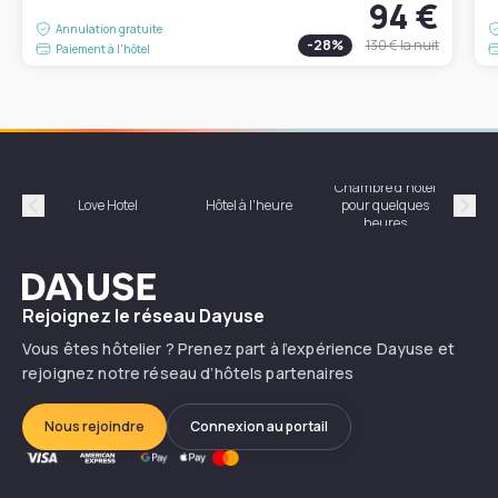
94 €
Annulation gratuite
-
28
%
130 €
la nuit
Paiement à l'hôtel
Chambre d'hôtel
Hôte
Love Hotel
Hôtel à l'heure
pour quelques
Précédent
Suiv
heures
Dayuse
Rejoignez le réseau Dayuse
Vous êtes hôtelier ? Prenez part à l’expérience Dayuse et
rejoignez notre réseau d’hôtels partenaires
Nous rejoindre
Connexion au portail