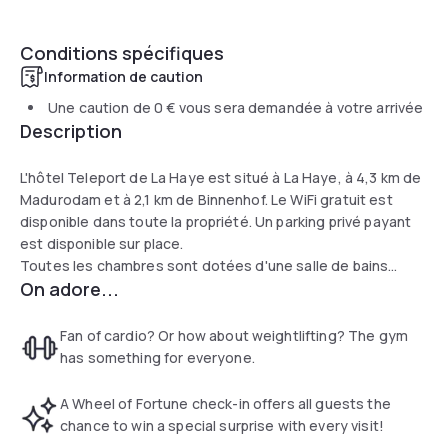
Conditions spécifiques
Information de caution
Une caution de
0 €
vous sera demandée à votre arrivée
Description
L'hôtel Teleport de La Haye est situé à La Haye, à 4,3 km de
Madurodam et à 2,1 km de Binnenhof. Le WiFi gratuit est
disponible dans toute la propriété. Un parking privé payant
est disponible sur place.
Toutes les chambres sont dotées d'une salle de bains
On adore...
privée et offrent du thé et café gratuit.
La propriété dispose d'une réception ouverte 24 heures sur
24.
Fan of cardio? Or how about weightlifting? The gym
Vous pourrez pratiquer diverses activités dans les environs,
has something for everyone.
notamment le golf et le cyclisme. L'hôtel propose
également la location de vélos. L'université de La Haye se
A Wheel of Fortune check-in offers all guests the
trouve à 900 m de l'hôtel Teleport de La Haye, tandis que le
chance to win a special surprise with every visit!
théâtre an het Spui est à 1,6 km de la propriété. L'aéroport le