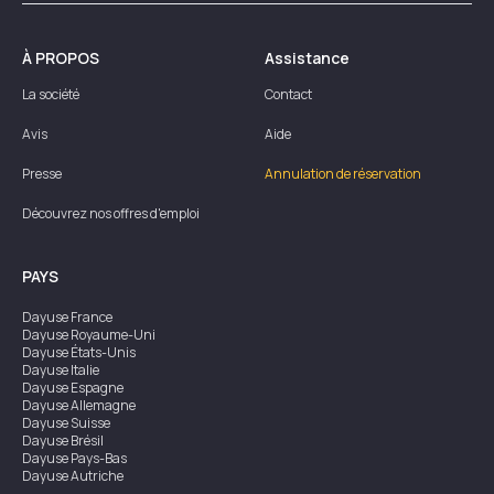
À PROPOS
Assistance
La société
Contact
Avis
Aide
Presse
Annulation de réservation
Découvrez nos offres d'emploi
PAYS
Dayuse
France
Dayuse
Royaume-Uni
Dayuse
États-Unis
Dayuse
Italie
Dayuse
Espagne
Dayuse
Allemagne
Dayuse
Suisse
Dayuse
Brésil
Dayuse
Pays-Bas
Dayuse
Autriche
Dayuse
Australie