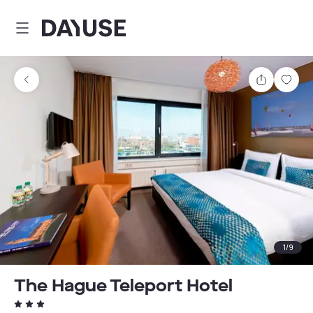
Dayuse
Partager
Enre
1
/
9
The Hague Teleport Hotel