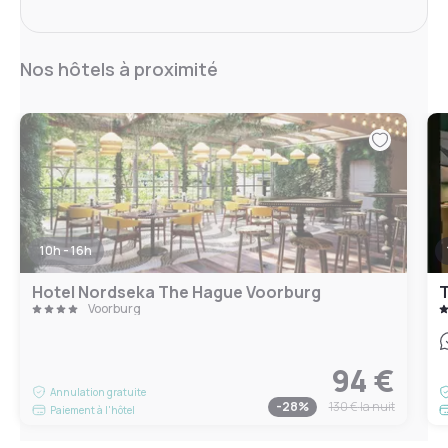
Nos hôtels à proximité
10h - 16h
Hotel Nordseka The Hague Voorburg
T
Voorburg
94 €
Annulation gratuite
-
28
%
130 €
la nuit
Paiement à l'hôtel