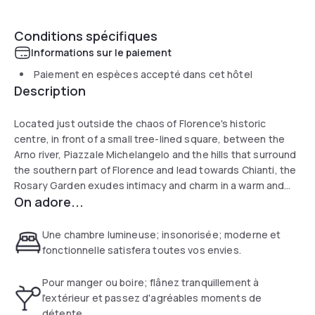
Conditions spécifiques
Informations sur le paiement
Paiement en espèces accepté dans cet hôtel
Description
Located just outside the chaos of Florence's historic
centre, in front of a small tree-lined square, between the
Arno river, Piazzale Michelangelo and the hills that surround
the southern part of Florence and lead towards Chianti, the
Rosary Garden exudes intimacy and charm in a warm and
On adore...
reserved atmosphere, elegant and familiar at the same
time. The rooms, each one different from the other and
some with frescoes depicting the Tuscan countryside or
Une chambre lumineuse; insonorisée; moderne et
city monuments, are all equipped with air conditioning, free
fonctionnelle satisfera toutes vos envies.
Wi-Fi, Smart TV, mini-bar, safe, magnifying mirror, hairdryer.
English-style breakfast room. Free afternoon tea and
Pour manger ou boire; flânez tranquillement à
hospitality bar. It is also close to the Firenze Sud exit of the
l'extérieur et passez d'agréables moments de
A1 motorway, and has some parking spaces available in the
détente.