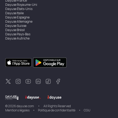
Dayuse
France
Dayuse
Royaume-Uni
Dayuse
États-Unis
Dayuse
Italie
Dayuse
Espagne
Dayuse
Allemagne
Dayuse
Suisse
Dayuse
Brésil
Dayuse
Pays-Bas
Dayuse
Autriche
Dayuse
Australie
Dayuse
Irlande
Dayuse
Hong Kong
Dayuse
Canada
Dayuse
Singapour
Dayuse
Suède
Dayuse
Thaïlande
Dayuse
Portugal
Dayuse
Corée
Dayuse
Nouvelle-Zélande
Dayuse
Turquie
©
2026
dayuse.com
•
All Rights Reserved
Mentions légales
•
Politique de confidentialité
•
CGU