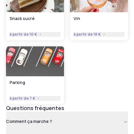
Snack sucré
Vin
à partir de
10 €
à partir de
18 €
Parking
à partir de
7 €
Questions fréquentes
Comment ça marche ?