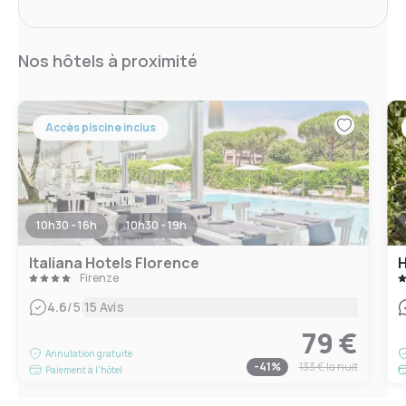
Nos hôtels à proximité
Accès piscine inclus
10h30 - 16h
10h30 - 19h
Italiana Hotels Florence
H
Firenze
|
4.6
/5
15 Avis
79 €
Annulation gratuite
-
41
%
133 €
la nuit
Paiement à l'hôtel