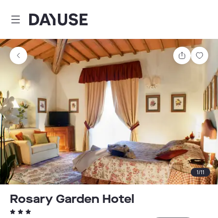
Dayuse
Partager
Enre
1
/
11
Rosary Garden Hotel