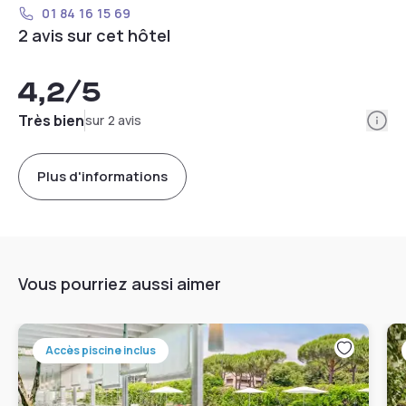
01 84 16 15 69
2 avis sur cet hôtel
4,2
/5
Info
Très bien
sur 2 avis
Plus d'informations
Vous pourriez aussi aimer
Accès piscine inclus