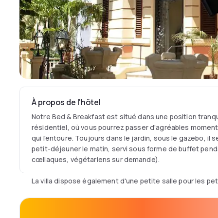
À propos de l'hôtel
Notre Bed & Breakfast est situé dans une position tranqui
résidentiel, où vous pourrez passer d'agréables moment
qui l'entoure. Toujours dans le jardin, sous le gazebo, il 
petit-déjeuner le matin, servi sous forme de buffet penda
cœliaques, végétariens sur demande).
La villa dispose également d'une petite salle pour les pet
L'élégance de la villa se reflète également dans les inté
effet dotées d'un mobilier raffiné de style classique, d