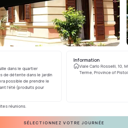
Information
Viale Carlo Rosselli, 10, 
lle dans le quartier
Terme, Province of Pistoia
s de détente dans le jardin
sera possible de prendre le
nt l'été (produits pour
ites réunions.
rieurs ; les chambres sont en
SÉLECTIONNEZ VOTRE JOURNÉE
e rideaux coordonnés, de