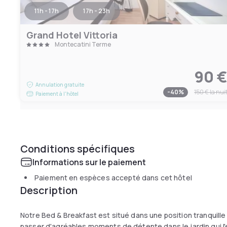
11h - 17h
17h - 23h
Grand Hotel Vittoria
Montecatini Terme
90 
Annulation gratuite
-
40
%
150 €
la nui
Paiement à l'hôtel
Conditions spécifiques
Informations sur le paiement
Paiement en espèces accepté dans cet hôtel
Description
Notre Bed & Breakfast est situé dans une position tranquille 
passer d'agréables moments de détente dans le jardin qui l'e