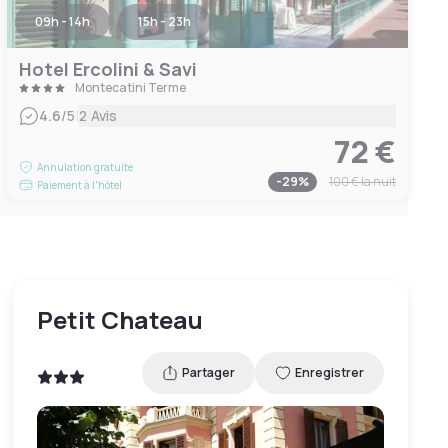
09h - 14h
15h - 23h
Hotel Ercolini & Savi
Montecatini Terme
|
4.6
/5
2 Avis
72 €
Annulation gratuite
-
29
%
100 €
la nuit
Paiement à l'hôtel
Petit Chateau
Partager
Enregistrer