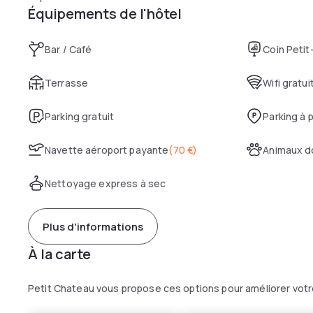
Équipements de l'hôtel
Bar / Café
Coin Petit
Terrasse
Wifi gratui
Parking gratuit
Parking à 
Navette aéroport payante
(
70 €
)
Animaux d
Nettoyage express à sec
Plus d'informations
À la carte
Petit Chateau vous propose ces options pour améliorer vot