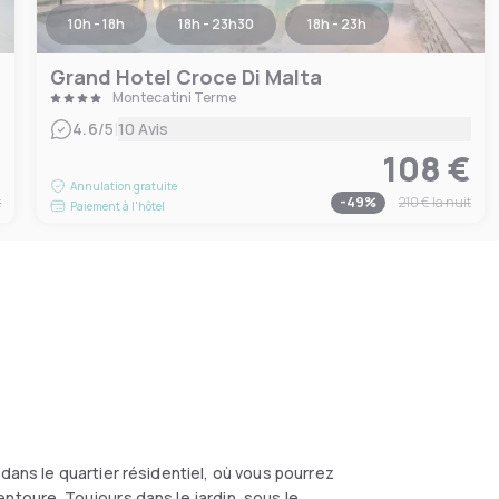
10h - 18h
18h - 23h30
18h - 23h
Grand Hotel Croce Di Malta
Montecatini Terme
|
4.6
/5
10 Avis
€
108 €
Annulation gratuite
t
-
49
%
210 €
la nuit
Paiement à l'hôtel
dans le quartier résidentiel, où vous pourrez
ntoure. Toujours dans le jardin, sous le