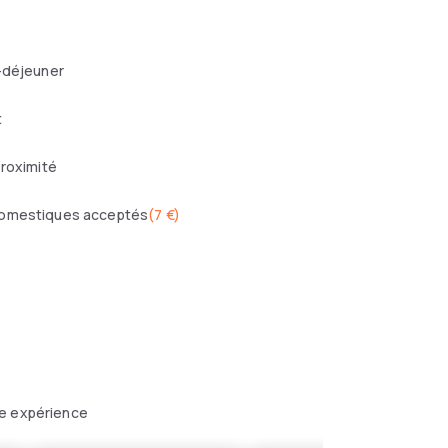
-déjeuner
t
proximité
omestiques acceptés
(
7 €
)
re expérience