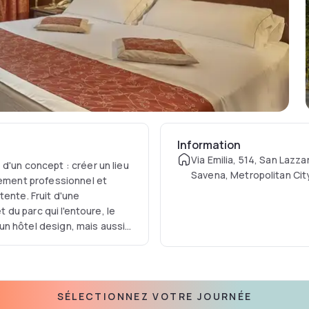
Information
Via Emilia, 514, San Lazza
d'un concept : créer un lieu
Savena, Metropolitan Cit
nement professionnel et
Bologna, Italy
tente. Fruit d'une
t du parc qui l'entoure, le
un hôtel design, mais aussi
d'événement. Conçu dans une
bilier et l'apparence de
ontemporain. Un nouveau
es d'origine, est relié à
SÉLECTIONNEZ VOTRE JOURNÉE
onnant sur le jardin.