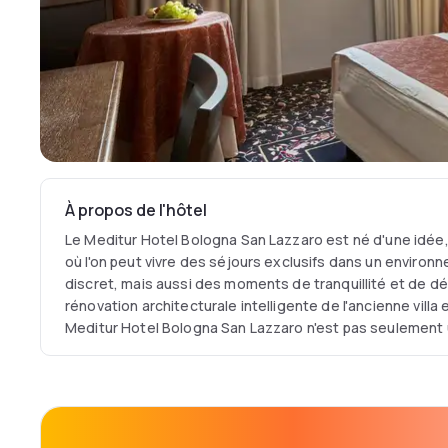
À propos de l'hôtel
Le Meditur Hotel Bologna San Lazzaro est né d'une idée, 
où l'on peut vivre des séjours exclusifs dans un environ
discret, mais aussi des moments de tranquillité et de dé
rénovation architecturale intelligente de l'ancienne villa e
Meditur Hotel Bologna San Lazzaro n'est pas seulement 
un lieu contemporain et élégant, idéal pour tout type 
optique d'affaires et de loisirs, tout en conservant le mo
l'époque, il a été revisité avec un style audacieux et c
bâtiment, respectueux des caractéristiques architectural
l'aile historique grâce à de splendides galeries de verre d