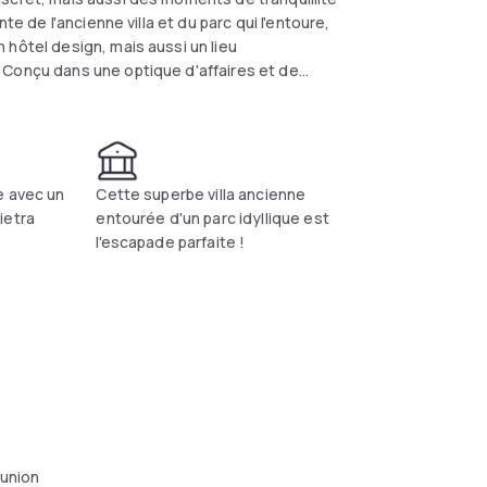
te de l'ancienne villa et du parc qui l'entoure,
 hôtel design, mais aussi un lieu
 Conçu dans une optique d'affaires et de
que, il a été revisité avec un style audacieux
ctéristiques architecturales d'origine, est
re donnant sur le jardin.
e avec un
Cette superbe villa ancienne
ietra
entourée d'un parc idyllique est
l'escapade parfaite !
éunion