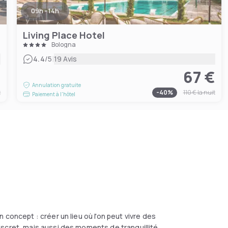
09h - 14h
Living Place Hotel
Bologna
|
4.4
/5
19 Avis
€
67 €
Annulation gratuite
t
-
40
%
110 €
la nuit
Paiement à l'hôtel
concept : créer un lieu où l'on peut vivre des
scret, mais aussi des moments de tranquillité