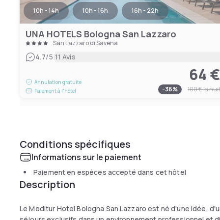
10h - 14h
10h - 16h
16h - 22h
UNA HOTELS Bologna San Lazzaro
San Lazzaro di Savena
|
4.7
/5
11 Avis
64 
Annulation gratuite
-
36
%
100 €
la nui
Paiement à l'hôtel
Conditions spécifiques
Informations sur le paiement
Paiement en espèces accepté dans cet hôtel
Description
Le Meditur Hotel Bologna San Lazzaro est né d'une idée, d'un 
séjours exclusifs dans un environnement professionnel et di