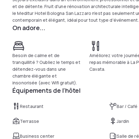
et de détente. Fruit d'une rénovation architecturale intelligen
le Meditur Hotel Bologna San Lazzaro n'est pas seulement un
contemporain et élégant, idéal pour tout type d'événement.
On adore...
loisirs, tout en conservant le mobilier et l'apparence de l'épo
et contemporain. Un nouveau bâtiment, respectueux des cara
relié à l'aile historique grâce à de splendides galeries de ver
Besoin de calme et de
Améliorez votre journé
tranquillité ? Oubliez le temps et
repas mémorable à La P
détendez-vous dans une
Cavata.
chambre élégante et
insonorisée (avec Wifi gratuit).
Équipements de l'hôtel
Restaurant
Bar / Café
Terrasse
Jardin
Business center
Salle de r