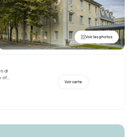
Voir les photos
ro di
y of
Voir carte