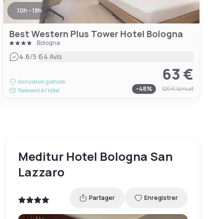
10h - 18h
Best Western Plus Tower Hotel Bologna
Bologna
|
4.6
/5
64 Avis
63 €
Annulation gratuite
-
48
%
120 €
la nuit
Paiement à l'hôtel
Meditur Hotel Bologna San
Lazzaro
Partager
Enregistrer