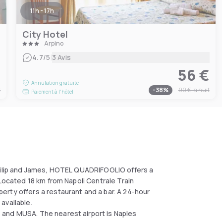
11h - 17h
City Hotel
Arpino
|
4.7
/5
3 Avis
€
56 €
Annulation gratuite
t
-
38
%
90 €
la nuit
Paiement à l'hôtel
Philip and James, HOTEL QUADRIFOGLIO offers a
 Located 18 km from Napoli Centrale Train
rty offers a restaurant and a bar. A 24-hour
available.
 and MUSA. The nearest airport is Naples