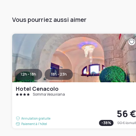
Vous pourriez aussi aimer
12h - 18h
18h - 23h
Hotel Cenacolo
Somma Vesuviana
56 
Annulation gratuite
-
38
%
90 €
la nui
Paiement à l'hôtel