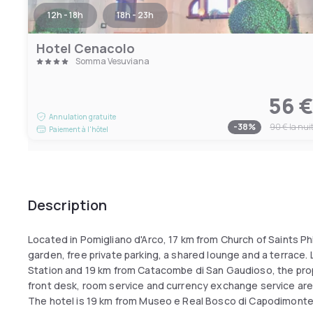
12h - 18h
18h - 23h
Hotel Cenacolo
Somma Vesuviana
56 
Annulation gratuite
-
38
%
90 €
la nui
Paiement à l'hôtel
Description
Located in Pomigliano d'Arco, 17 km from Church of Saints 
garden, free private parking, a shared lounge and a terrace.
Station and 19 km from Catacombe di San Gaudioso, the prope
front desk, room service and currency exchange service are 
The hotel is 19 km from Museo e Real Bosco di Capodimonte