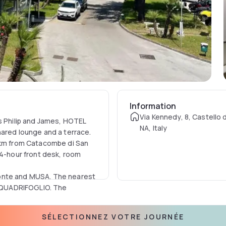
Information
Via Kennedy, 8, Castello d
ts Philip and James, HOTEL
NA, Italy
hared lounge and a terrace.
9 km from Catacombe di San
24-hour front desk, room
monte and MUSA. The nearest
EL QUADRIFOGLIO. The
SÉLECTIONNEZ VOTRE JOURNÉE