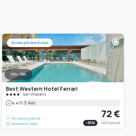
Accès piscine inclus
10h - 18h
Best Western Hotel Ferrari
San Vitaliano
|
4.4
/5
3 Avis
72 €
Annulation gratuite
-
35
%
110 €
la nuit
Paiement à l'hôtel