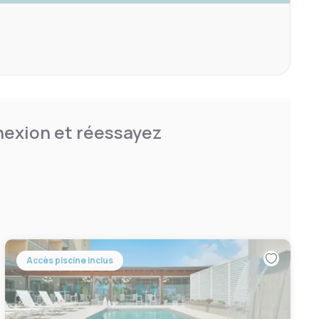
nnexion et réessayez
Accès piscine inclus