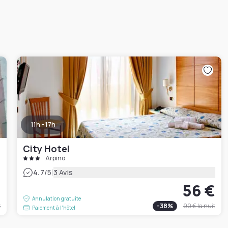
11h - 17h
City Hotel
Arpino
|
4.7
/5
3 Avis
€
56 €
Annulation gratuite
t
-
38
%
90 €
la nuit
Paiement à l'hôtel