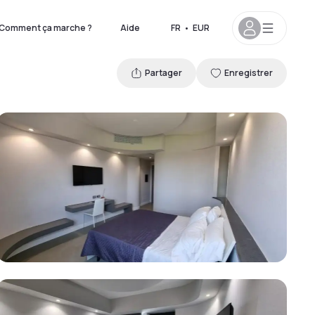
Comment ça marche ?
Aide
FR
•
EUR
Partager
Enregistrer