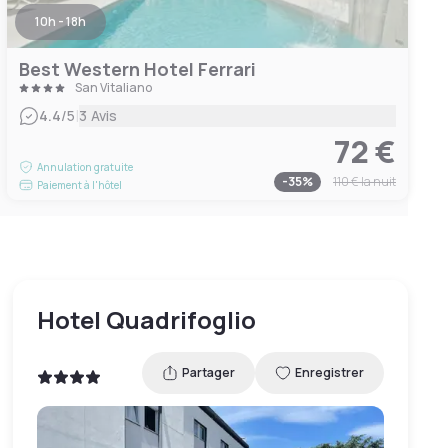
10h - 18h
Best Western Hotel Ferrari
San Vitaliano
|
4.4
/5
3 Avis
72 €
Annulation gratuite
-
35
%
110 €
la nuit
Paiement à l'hôtel
Hotel Quadrifoglio
Partager
Enregistrer