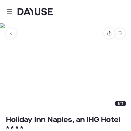
Dayuse
Partager
Enre
1
/
13
Holiday Inn Naples, an IHG Hotel