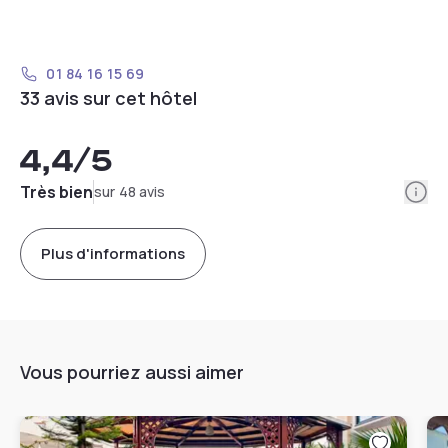
01 84 16 15 69
33 avis sur cet hôtel
4,4
/5
Info
Très bien
sur 48 avis
Plus d'informations
Vous pourriez aussi aimer