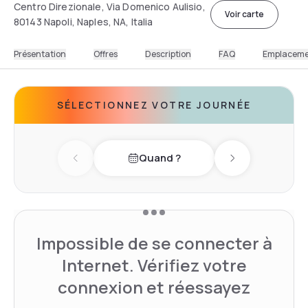
Centro Direzionale, Via Domenico Aulisio,
Voir carte
80143 Napoli, Naples, NA, Italia
Présentation
Offres
Description
FAQ
Emplacem
SÉLECTIONNEZ VOTRE JOURNÉE
Quand ?
Previous day
Next day
Impossible de se connecter à
Internet. Vérifiez votre
connexion et réessayez