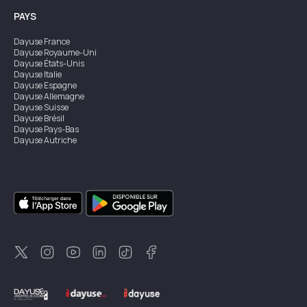
PAYS
Dayuse
France
Dayuse
Royaume-Uni
Dayuse
États-Unis
Dayuse
Italie
Dayuse
Espagne
Dayuse
Allemagne
Dayuse
Suisse
Dayuse
Brésil
Dayuse
Pays-Bas
Dayuse
Autriche
Dayuse
Australie
Dayuse
Irlande
Dayuse
Hong Kong
Dayuse
Canada
Dayuse
Singapour
Dayuse
Suède
Dayuse
Thaïlande
Dayuse
Portugal
Dayuse
Corée
Dayuse
Nouvelle-Zélande
Dayuse
Turquie