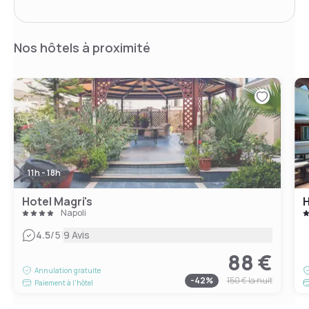
Nos hôtels à proximité
11h - 18h
Hotel Magri's
H
Napoli
|
4.5
/5
9 Avis
88 €
Annulation gratuite
-
42
%
150 €
la nuit
Paiement à l'hôtel