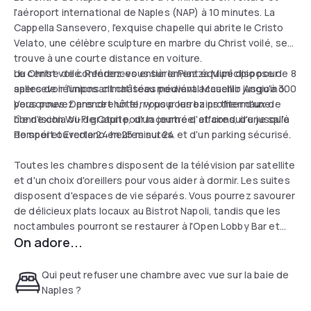
l'aéroport international de Naples (NAP) à 10 minutes. La
Cappella Sansevero, l'exquise chapelle qui abrite le Cristo
Velato, une célèbre sculpture en marbre du Christ voilé, se
trouve à une courte distance en voiture.
du Christ voilé. Rendez-vous sur la Piazza Municipio pour
Le centre de conférences entièrement équipé dispose de 8
apercevoir l'imposant château médiéval Maschio Angioino.
salles de réunions climatisées pouvant accueillir jusqu'à 300
Vous pouvez prendre un ferry pour les bains thermaux de
personnes. Dans cet hôtel, vous pourrez profiter d'une
l'île d'Ischia ou de Capri pour la journée, et conduire jusqu'à
connexion Wi-Fi gratuite, d'un centre d'affaires, d'une salle
Pompéi et Ercolano en 25 minutes.
de sport ouverte 24 heures sur 24 et d'un parking sécurisé.
Toutes les chambres disposent de la télévision par satellite
et d'un choix d'oreillers pour vous aider à dormir. Les suites
disposent d'espaces de vie séparés. Vous pourrez savourer
de délicieux plats locaux au Bistrot Napoli, tandis que les
noctambules pourront se restaurer à l'Open Lobby Bar et
On adore...
terminer la soirée en sirotant un cocktail sur la terrasse.
Qui peut refuser une chambre avec vue sur la baie de
Naples ?