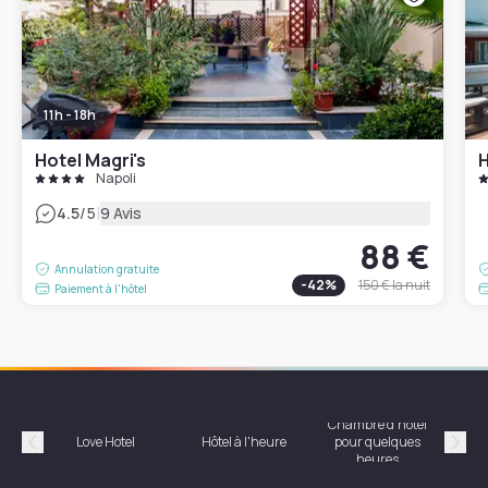
11h - 18h
Hotel Magri's
H
Napoli
|
4.5
/5
9 Avis
88 €
Annulation gratuite
-
42
%
150 €
la nuit
Paiement à l'hôtel
Chambre d'hôtel
Hôte
Love Hotel
Hôtel à l'heure
pour quelques
Précédent
Suiv
heures