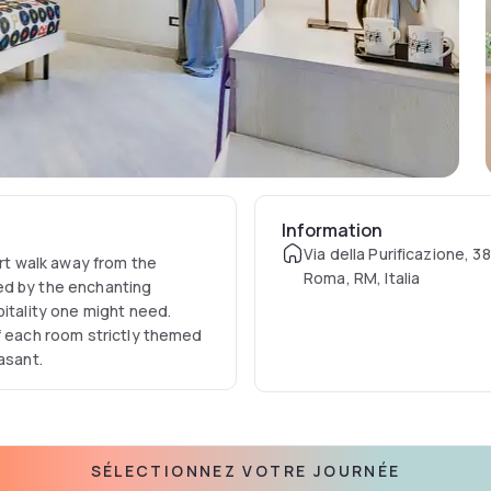
Information
Via della Purificazione, 3
ort walk away from the
Roma, RM, Italia
ed by the enchanting
pitality one might need.
f each room strictly themed
easant.
SÉLECTIONNEZ VOTRE JOURNÉE