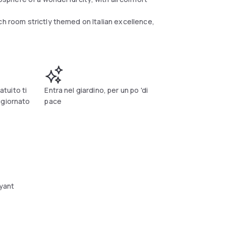
ch room strictly themed on Italian excellence,
atuito ti
Entra nel giardino, per un po 'di
ggiornato
pace
yant