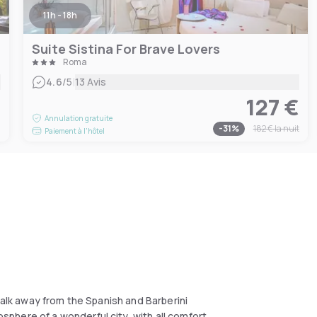
11h - 18h
Suite Sistina For Brave Lovers
Roma
|
4.6
/5
13 Avis
127 €
€
Annulation gratuite
-
31
%
182 €
la nuit
Paiement à l'hôtel
walk away from the Spanish and Barberini
phere of a wonderful city, with all comfort