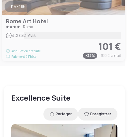
11h - 18h
Rome Art Hotel
Roma
|
4.2
/5
3 Avis
101 €
Annulation gratuite
-
33
%
150 €
la nuit
Paiement à l'hôtel
Excellence Suite
Partager
Enregistrer