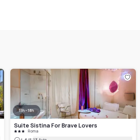
11h - 18h
Suite Sistina For Brave Lovers
Roma
4.6
/5
13 Avis