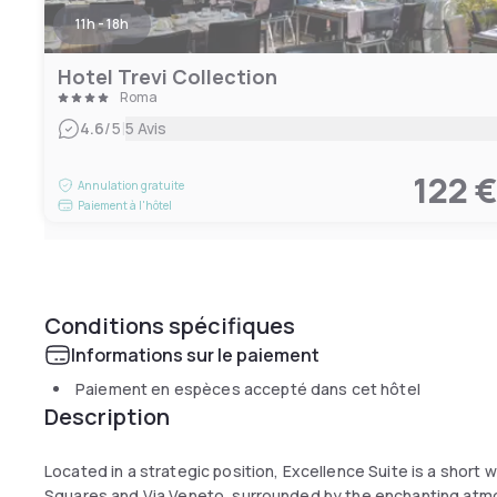
11h - 18h
Hotel Trevi Collection
Roma
|
4.6
/5
5 Avis
122 
Annulation gratuite
Paiement à l'hôtel
Conditions spécifiques
Informations sur le paiement
Paiement en espèces accepté dans cet hôtel
Description
Located in a strategic position, Excellence Suite is a short 
Squares and Via Veneto, surrounded by the enchanting atmos