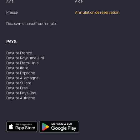
Avis
Aide
Presse
Annulation de réservation
Découvrez nos offres d'emploi
PAYS
Dayuse
France
Dayuse
Royaume-Uni
Dayuse
États-Unis
Dayuse
Italie
Dayuse
Espagne
Dayuse
Allemagne
Dayuse
Suisse
Dayuse
Brésil
Dayuse
Pays-Bas
Dayuse
Autriche
Dayuse
Australie
Dayuse
Irlande
Dayuse
Hong Kong
Dayuse
Canada
Dayuse
Singapour
Dayuse
Suède
Dayuse
Thaïlande
Dayuse
Portugal