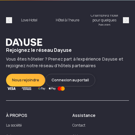
Chambre d'hôtel
Hôte
Love Hotel
Hôtel à l'heure
pour quelques
Précédent
Suiv
heures
Dayuse
Rejoignez le réseau Dayuse
Vous êtes hôtelier ? Prenez part à l’expérience Dayuse et
rejoignez notre réseau d’hôtels partenaires
Nous rejoindre
Connexion au portail
À PROPOS
Assistance
La société
Contact