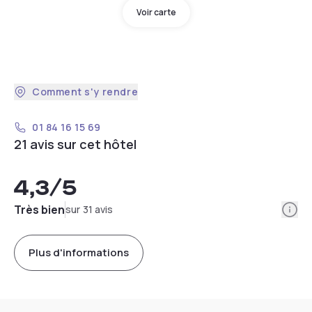
Voir carte
Comment s'y rendre
01 84 16 15 69
21 avis sur cet hôtel
4,3
/5
Info
Très bien
sur 31 avis
Plus d'informations