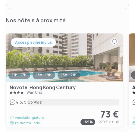
Nos hôtels à proximité
Accès piscine inclus
11h - 17h
13h - 19h
15h - 21h
Novotel Hong Kong Century
A
Wan Chai
|
4.3
/5
63 Avis
73 €
Annulation gratuite
-
69
%
229 €
la nuit
Paiement à l'hôtel