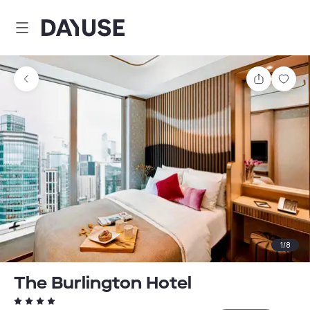
Dayuse
Partager
Enre
1
/
8
The Burlington Hotel