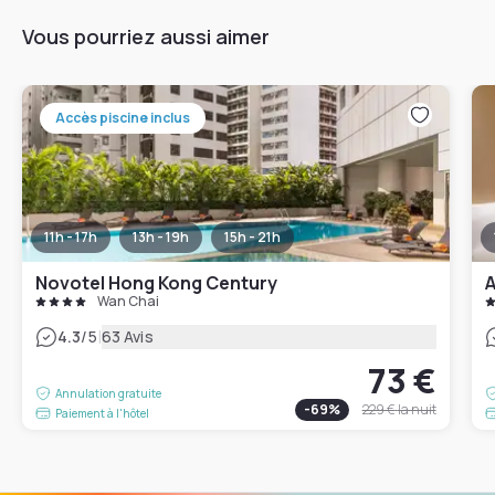
Vous pourriez aussi aimer
Accès piscine inclus
11h - 17h
13h - 19h
15h - 21h
Novotel Hong Kong Century
A
Wan Chai
|
4.3
/5
63 Avis
73 €
Annulation gratuite
-
69
%
229 €
la nuit
Paiement à l'hôtel