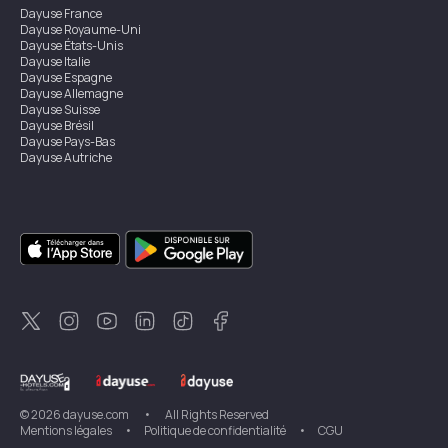
Dayuse
France
Dayuse
Royaume-Uni
Dayuse
États-Unis
Dayuse
Italie
Dayuse
Espagne
Dayuse
Allemagne
Dayuse
Suisse
Dayuse
Brésil
Dayuse
Pays-Bas
Dayuse
Autriche
Dayuse
Australie
Dayuse
Irlande
Dayuse
Hong Kong
Dayuse
Canada
Dayuse
Singapour
Dayuse
Suède
Dayuse
Thaïlande
Dayuse
Portugal
Dayuse
Corée
Dayuse
Nouvelle-Zélande
Dayuse
Turquie
©
2026
dayuse.com
•
All Rights Reserved
Mentions légales
•
Politique de confidentialité
•
CGU