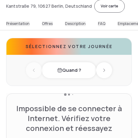
Kantstraße 79, 10627 Berlin, Deutschland
Voir carte
Présentation
Offres
Description
FAQ
Emplacem
SÉLECTIONNEZ VOTRE JOURNÉE
Quand ?
Previous day
Next day
Impossible de se connecter à
Internet. Vérifiez votre
connexion et réessayez