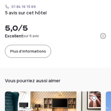
01 84 16 15 69
5 avis sur cet hôtel
5,0
/5
Info
Excellent
sur 6 avis
Plus d'informations
Vous pourriez aussi aimer