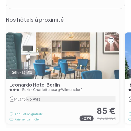
Nos hôtels à proximité
09h - 14h30
Leonardo Hotel Berlin
i
Bezirk Charlottenburg-Wilmersdorf
|
4.3
/5
43 Avis
85 €
Annulation gratuite
-
23
%
110 €
la nuit
Paiement à l'hôtel