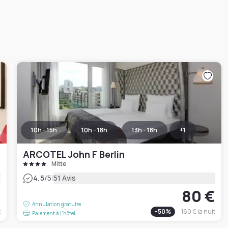
10h - 15h
10h - 18h
13h - 18h
+
1
ARCOTEL John F Berlin
Mitte
|
4.5
/5
51 Avis
€
80 €
Annulation gratuite
t
-
50
%
160 €
la nuit
Paiement à l'hôtel