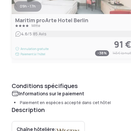
09h - 17h
Maritim proArte Hotel Berlin
Mitte
|
4.6
/5
85 Avis
91 
Annulation gratuite
-
38
%
145 €
la nui
Paiement à l'hôtel
Conditions spécifiques
Informations sur le paiement
Paiement en espèces accepté dans cet hôtel
Description
Chaîne hôtelière: