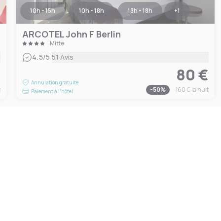
10h - 15h
10h - 18h
13h - 18h
+
1
ARCOTEL John F Berlin
Mitte
|
4.5
/5
51 Avis
€
80 €
Annulation gratuite
t
-
50
%
160 €
la nuit
Paiement à l'hôtel