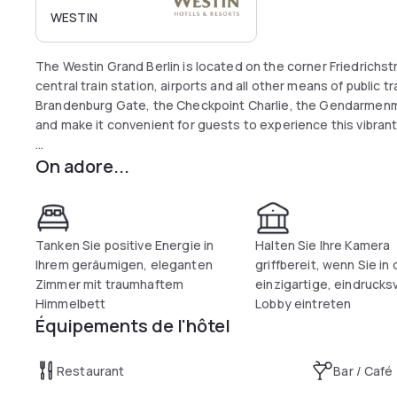
WESTIN
The Westin Grand Berlin is located on the corner Friedrichst
central train station, airports and all other means of public
Brandenburg Gate, the Checkpoint Charlie, the Gendarmenm
and make it convenient for guests to experience this vibrant 
On adore...
The light-flooded lobby with its grand staircase and the 4
ambience of warm, subtle shades and timelessly elegant des
city while others look out onto our beautiful 3000-m² garden 
The restaurant Relish, the lobby bar and the spa area with 
Tanken Sie positive Energie in
Halten Sie Ihre Kamera
the wide variety.
Ihrem geräumigen, eleganten
griffbereit, wenn Sie in 
Zimmer mit traumhaftem
einzigartige, eindrucks
Himmelbett
Lobby eintreten
Équipements de l'hôtel
Restaurant
Bar / Café