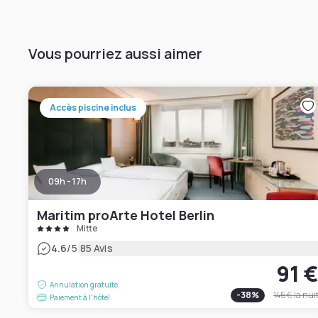
Vous pourriez aussi aimer
Accès piscine inclus
09h - 17h
Maritim proArte Hotel Berlin
Mitte
|
4.6
/5
85 Avis
91 
Annulation gratuite
-
38
%
145 €
la nui
Paiement à l'hôtel