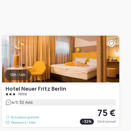
10h - 14h
Hotel Neuer Fritz Berlin
Mitte
|
4
/5
32 Avis
75 €
Annulation gratuite
-
32
%
110 €
la nuit
Paiement à l'hôtel