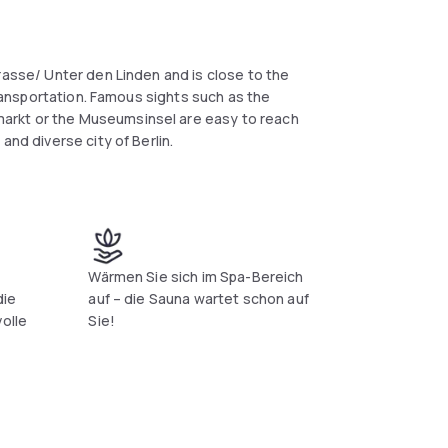
rasse/ Unter den Linden and is close to the
 transportation. Famous sights such as the
arkt or the Museumsinsel are easy to reach
and diverse city of Berlin.
00 rooms welcome guests with a soothing
ign. Some rooms offer a view of the vibrant
in the inner courtyard.
indoor-pool, fitness centre and sauna complete
Wärmen Sie sich im Spa-Bereich
die
auf – die Sauna wartet schon auf
volle
Sie!