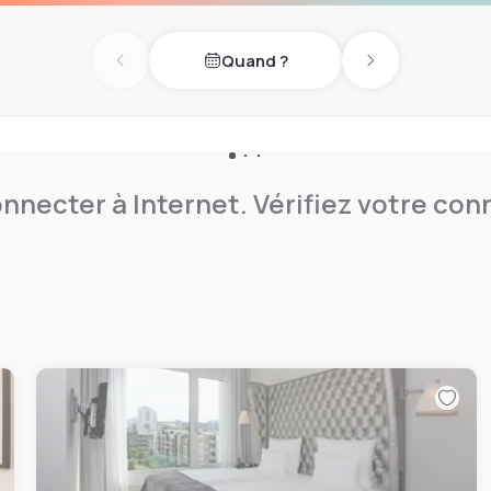
h indoor-pool, fitness
Quand ?
Previous day
Next day
nnecter à Internet. Vérifiez votre co