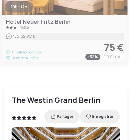
10h - 14h
Hotel Neuer Fritz Berlin
Mitte
|
4
/5
32 Avis
75 €
Annulation gratuite
-
32
%
110 €
la nuit
Paiement à l'hôtel
The Westin Grand Berlin
Partager
Enregistrer