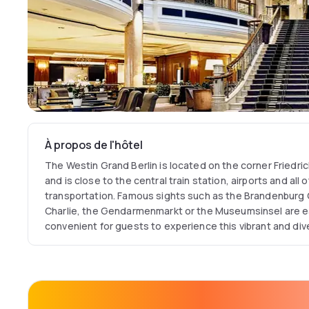
À propos de l'hôtel
The Westin Grand Berlin is located on the corner Friedr
and is close to the central train station, airports and all
transportation. Famous sights such as the Brandenburg
Charlie, the Gendarmenmarkt or the Museumsinsel are e
convenient for guests to experience this vibrant and diver
The light-flooded lobby with its grand staircase and t
with a soothing ambience of warm, subtle shades and ti
Some rooms offer a view of the vibrant city while others 
3000-m² garden in the inner courtyard.