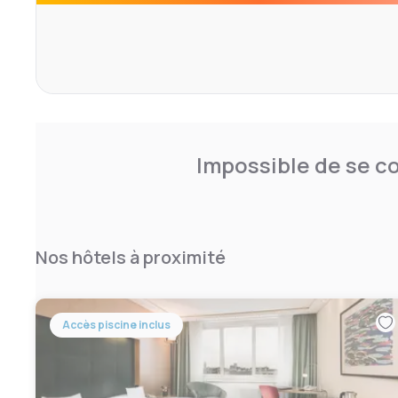
The restaurant Relish, the lobby bar and the spa area wit
centre and sauna complete the wide variety.
Impossible de se co
Nos hôtels à proximité
Accès piscine inclus