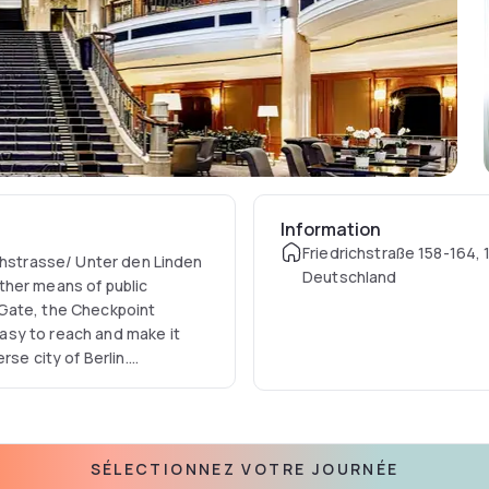
Information
Friedrichstraße 158-164, 1
ichstrasse/ Unter den Linden
Deutschland
 other means of public
 Gate, the Checkpoint
asy to reach and make it
se city of Berlin.
he 400 rooms welcome guests
melessly elegant design.
look out onto our beautiful
SÉLECTIONNEZ VOTRE JOURNÉE