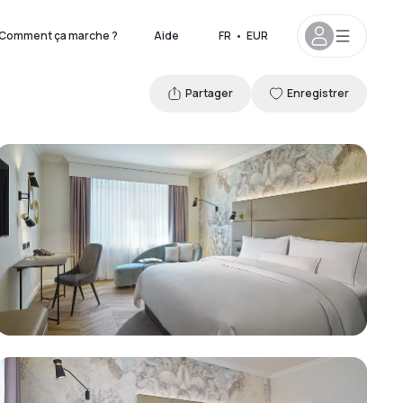
Comment ça marche ?
Aide
FR
•
EUR
Partager
Enregistrer