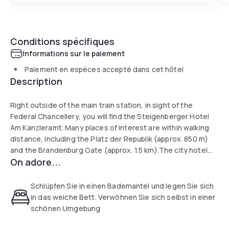
Conditions spécifiques
Informations sur le paiement
Paiement en espèces accepté dans cet hôtel
Description
Right outside of the main train station, in sight of the
Federal Chancellery, you will find the Steigenberger Hotel
Am Kanzleramt. Many places of interest are within walking
distance, including the Platz der Republik (approx. 850 m)
and the Brandenburg Gate (approx. 1.5 km).The city hotel
On adore...
offers 339 air-conditioned and soundproofed rooms,
including 24 luxurious suites. Thanks to the modern and
comfortable room facilities, you can benefit from a flat-
Schlüpfen Sie in einen Bademantel und legen Sie sich
screen TV, safe, minibar, coffee and tea making facilities,
in das weiche Bett. Verwöhnen Sie sich selbst in einer
seating area and desk.
schönen Umgebung