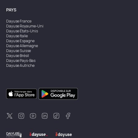
PAYS
Dayuse
France
Dayuse
Royaume-Uni
Dayuse
États-Unis
Dayuse
Italie
Dayuse
Espagne
Dayuse
Allemagne
Dayuse
Suisse
Dayuse
Brésil
Dayuse
Pays-Bas
Dayuse
Autriche
Dayuse
Australie
Dayuse
Irlande
Dayuse
Hong Kong
Dayuse
Canada
Dayuse
Singapour
Dayuse
Suède
Dayuse
Thaïlande
Dayuse
Portugal
Dayuse
Corée
Dayuse
Nouvelle-Zélande
Dayuse
Turquie