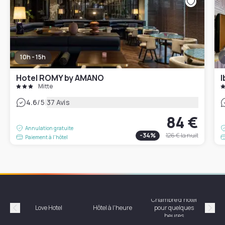
10h - 15h
Hotel ROMY by AMANO
I
Mitte
|
4.6
/5
37 Avis
84 €
Annulation gratuite
-
34
%
126 €
la nuit
Paiement à l'hôtel
Chambre d'hôtel
Hôte
Love Hotel
Hôtel à l'heure
pour quelques
Précédent
Suiv
heures