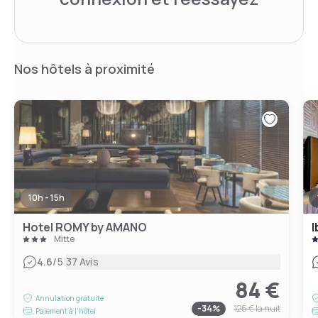
Nos hôtels à proximité
10h - 15h
Hotel ROMY by AMANO
I
Mitte
|
4.6
/5
37 Avis
84 €
Annulation gratuite
-
34
%
126 €
la nuit
Paiement à l'hôtel