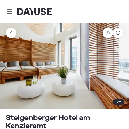
Dayuse
Partager
Enre
1
/
24
Steigenberger Hotel am
Kanzleramt