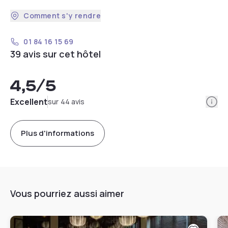
Comment s'y rendre
01 84 16 15 69
39 avis sur cet hôtel
4,5
/5
Info
Excellent
sur 44 avis
Plus d'informations
Vous pourriez aussi aimer