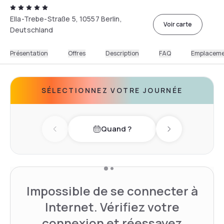
Ella-Trebe-Straße 5, 10557 Berlin,
Voir carte
Deutschland
Présentation
Offres
Description
FAQ
Emplacem
SÉLECTIONNEZ VOTRE JOURNÉE
Quand ?
Previous day
Next day
Impossible de se connecter à
Internet. Vérifiez votre
connexion et réessayez