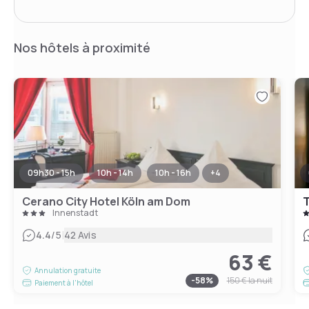
Nos hôtels à proximité
09h30 - 15h
10h - 14h
10h - 16h
+
4
Cerano City Hotel Köln am Dom
T
Innenstadt
|
4.4
/5
42 Avis
63 €
Annulation gratuite
-
58
%
150 €
la nuit
Paiement à l'hôtel