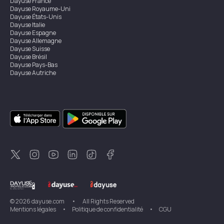
Dayuse
France
Dayuse
Royaume-Uni
Dayuse
États-Unis
Dayuse
Italie
Dayuse
Espagne
Dayuse
Allemagne
Dayuse
Suisse
Dayuse
Brésil
Dayuse
Pays-Bas
Dayuse
Autriche
Dayuse
Australie
Dayuse
Irlande
Dayuse
Hong Kong
Dayuse
Canada
Dayuse
Singapour
Dayuse
Suède
Dayuse
Thaïlande
Dayuse
Portugal
Dayuse
Corée
Dayuse
Nouvelle-Zélande
Dayuse
Turquie
©
2026
dayuse.com
•
All Rights Reserved
Mentions légales
•
Politique de confidentialité
•
CGU