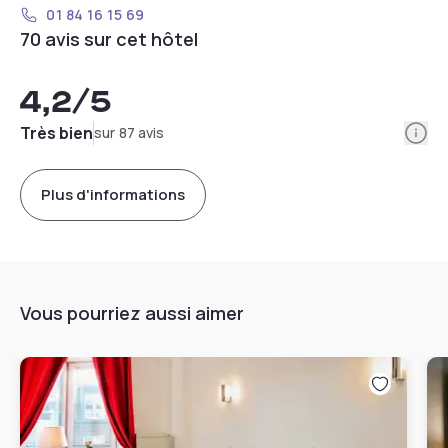
01 84 16 15 69
70 avis sur cet hôtel
4,2
/5
Info
Très bien
sur 87 avis
Plus d'informations
Vous pourriez aussi aimer