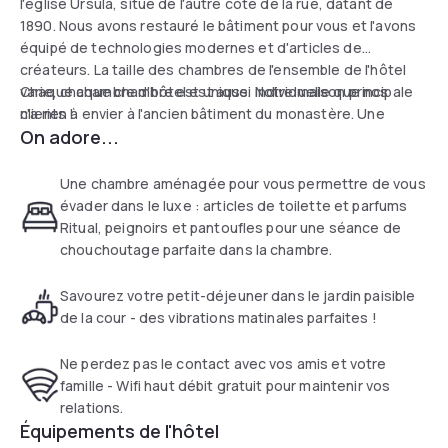
l'église Ursula, situé de l'autre côté de la rue, datant de
1890. Nous avons restauré le bâtiment pour vous et l'avons
équipé de technologies modernes et d'articles de
créateurs. La taille des chambres de l'ensemble de l'hôtel
varie, chaque chambre est unique. Notre maison principale
Chaque chambre d'hôtel est aussi individuelle que nos
n'a rien à envier à l'ancien bâtiment du monastère. Une
clients !
On adore...
réception ouverte avec un bar et un restaurant intégrés
vous invite à vous attarder. Avec des chambres plus
grandes que la moyenne, des salles de bains modernes et
Une chambre aménagée pour vous permettre de vous
ouvertes et des produits cosmétiques de haute qualité,
évader dans le luxe : articles de toilette et parfums
vous pouvez laisser la vie quotidienne derrière vous pour un
Ritual, peignoirs et pantoufles pour une séance de
moment.
chouchoutage parfaite dans la chambre.
Savourez votre petit-déjeuner dans le jardin paisible
de la cour - des vibrations matinales parfaites !
Ne perdez pas le contact avec vos amis et votre
famille - Wifi haut débit gratuit pour maintenir vos
relations.
Équipements de l'hôtel