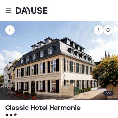
Dayuse
Partager
Enre
1
/
18
Classic Hotel Harmonie