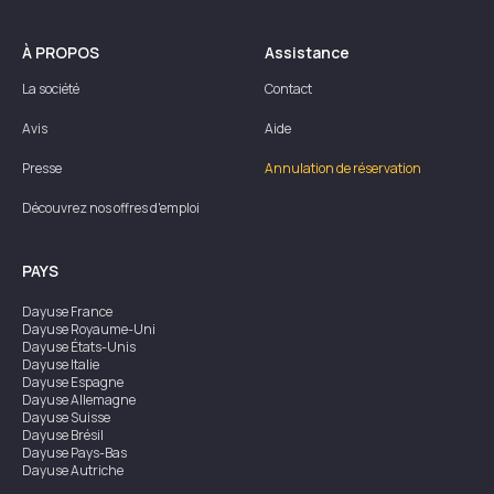
À PROPOS
Assistance
La société
Contact
Avis
Aide
Presse
Annulation de réservation
Découvrez nos offres d'emploi
PAYS
Dayuse
France
Dayuse
Royaume-Uni
Dayuse
États-Unis
Dayuse
Italie
Dayuse
Espagne
Dayuse
Allemagne
Dayuse
Suisse
Dayuse
Brésil
Dayuse
Pays-Bas
Dayuse
Autriche
Dayuse
Australie