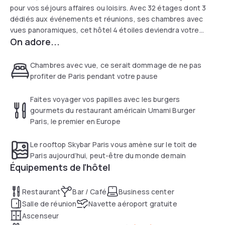
pour vos séjours affaires ou loisirs. Avec 32 étages dont 3
dédiés aux événements et réunions, ses chambres avec
vues panoramiques, cet hôtel 4 étoiles deviendra votre
On adore...
terrain de jeux favori. 3 concepts de restauration inédits :
Fi'lia, cuisine italienne généreuse, le Rooftop Skybar Paris
avec vue imprenable sur la capitale et Umami pour vos petits
Chambres avec vue, ce serait dommage de ne pas
déjeuners et vos brunch à volonté le week-end.
profiter de Paris pendant votre pause
Faites voyager vos papilles avec les burgers
gourmets du restaurant américain Umami Burger
Paris, le premier en Europe
Le rooftop Skybar Paris vous amène sur le toit de
Paris aujourd’hui, peut-être du monde demain
Équipements de l'hôtel
Restaurant
Bar / Café
Business center
Salle de réunion
Navette aéroport gratuite
Ascenseur