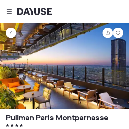
Dayuse
Partager
Enre
1
/
18
Pullman Paris Montparnasse