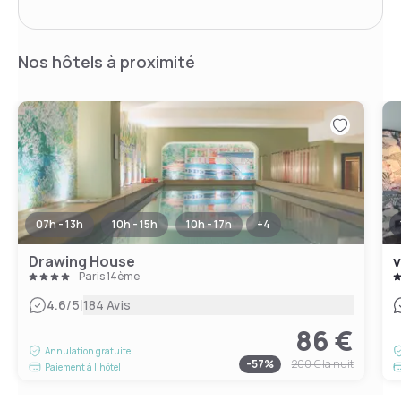
Nos hôtels à proximité
07h - 13h
10h - 15h
10h - 17h
+
4
Drawing House
v
Paris 14ème
|
4.6
/5
184 Avis
86 €
Annulation gratuite
-
57
%
200 €
la nuit
Paiement à l'hôtel