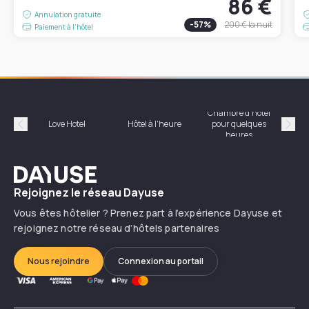
86 €
Annulation gratuite
-
57
%
200 €
la nuit
Paiement à l'hôtel
Chambre d'hôtel
Hôte
Love Hotel
Hôtel à l'heure
pour quelques
Précédent
Suiv
heures
Dayuse
Rejoignez le réseau Dayuse
Vous êtes hôtelier ? Prenez part à l’expérience Dayuse et
rejoignez notre réseau d’hôtels partenaires
Nous rejoindre
Connexion au portail