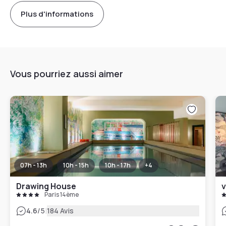
Plus d'informations
Vous pourriez aussi aimer
07h - 13h
10h - 15h
10h - 17h
+
4
Drawing House
v
Paris 14ème
|
4.6
/5
184 Avis