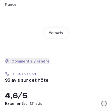
France
Voir carte
Comment s'y rendre
01 84 16 15 69
93 avis sur cet hôtel
4,6
/5
Info
Excellent
sur 121 avis