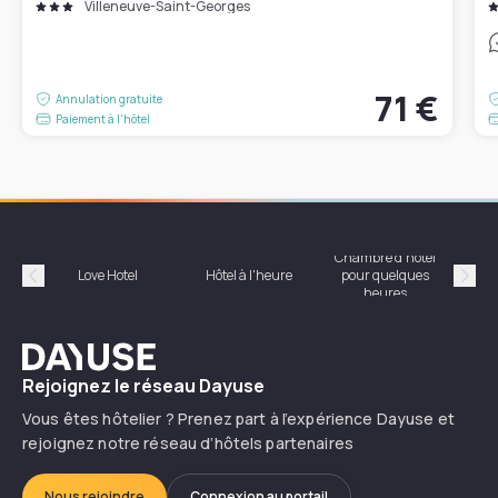
Villeneuve-Saint-Georges
71 €
Annulation gratuite
Paiement à l'hôtel
Chambre d'hôtel
Hôte
Love Hotel
Hôtel à l'heure
pour quelques
Précédent
Suiv
heures
Dayuse
Rejoignez le réseau Dayuse
Vous êtes hôtelier ? Prenez part à l’expérience Dayuse et
rejoignez notre réseau d’hôtels partenaires
Nous rejoindre
Connexion au portail