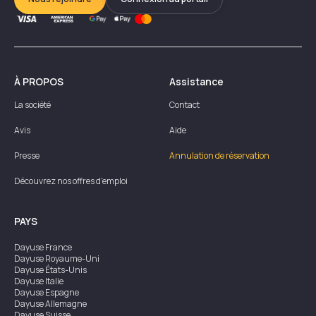
À PROPOS
Assistance
La société
Contact
Avis
Aide
Presse
Annulation de réservation
Découvrez nos offres d'emploi
PAYS
Dayuse
France
Dayuse
Royaume-Uni
Dayuse
États-Unis
Dayuse
Italie
Dayuse
Espagne
Dayuse
Allemagne
Dayuse
Suisse