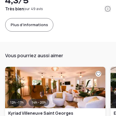
4,3
/5
Info
Très bien
sur 49 avis
Plus d'informations
Vous pourriez aussi aimer
12h - 17h
14h - 20h
Kyriad Villeneuve Saint Georges
E