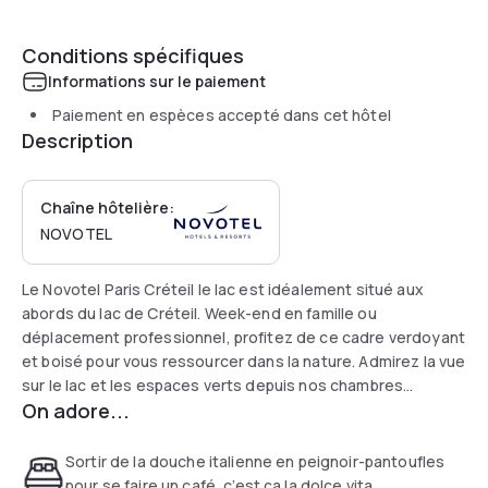
Conditions spécifiques
Informations sur le paiement
Paiement en espèces accepté dans cet hôtel
Description
Chaîne hôtelière:
NOVOTEL
Le Novotel Paris Créteil le lac est idéalement situé aux
abords du lac de Créteil. Week-end en famille ou
déplacement professionnel, profitez de ce cadre verdoyant
et boisé pour vous ressourcer dans la nature. Admirez la vue
sur le lac et les espaces verts depuis nos chambres
On adore...
exécutives. Alliez détente et convivialité en profitant de
notre espace de coworking pour travailler et de notre
brasserie La Cabane qui fait la part belle au fait maison et
Sortir de la douche italienne en peignoir-pantoufles
aux produits de saison.
pour se faire un café, c’est ça la dolce vita