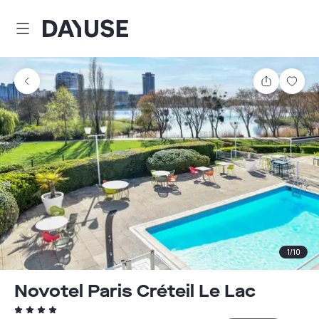
Dayuse
Partager
Enre
1
/
10
Novotel Paris Créteil Le Lac