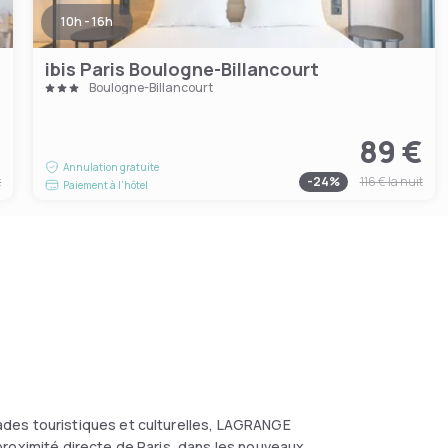
10h - 16h
ibis Paris Boulogne-Billancourt
Boulogne-Billancourt
€
89 €
Annulation gratuite
t
-
24
%
116 €
la nuit
Paiement à l'hôtel
des touristiques et culturelles, LAGRANGE
proximité directe de Paris, dans les nouveaux