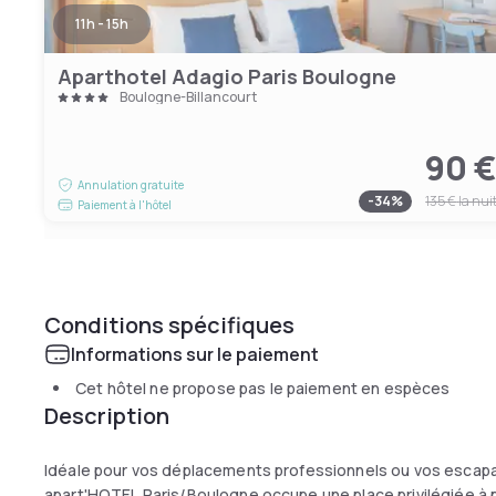
11h - 15h
Aparthotel Adagio Paris Boulogne
Boulogne-Billancourt
90 
Annulation gratuite
-
34
%
135 €
la nui
Paiement à l'hôtel
Conditions spécifiques
Informations sur le paiement
Cet hôtel ne propose pas le paiement en espèces
Description
Idéale pour vos déplacements professionnels ou vos escapa
apart'HOTEL Paris/Boulogne occupe une place privilégiée à 