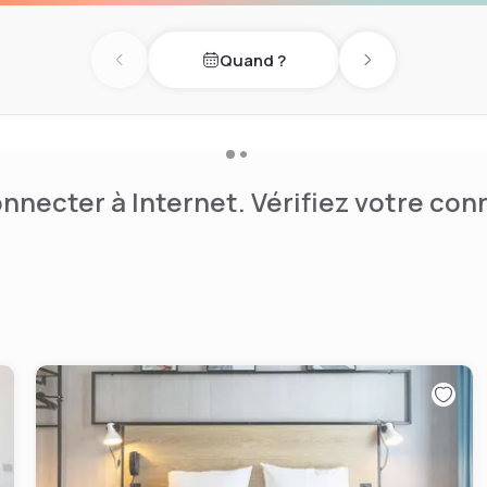
n et raffinement.
Quand ?
quipée et d’une salle de
Previous day
Next day
nnecter à Internet. Vérifiez votre co