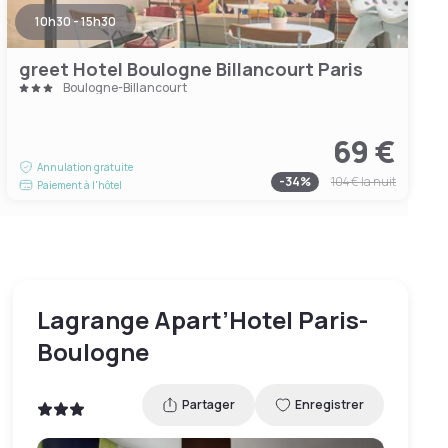
10h30 - 15h30
greet Hotel Boulogne Billancourt Paris
Boulogne-Billancourt
69 €
Annulation gratuite
-
34
%
104 €
la nuit
Paiement à l'hôtel
Lagrange Apart’Hotel Paris-
Boulogne
Partager
Enregistrer