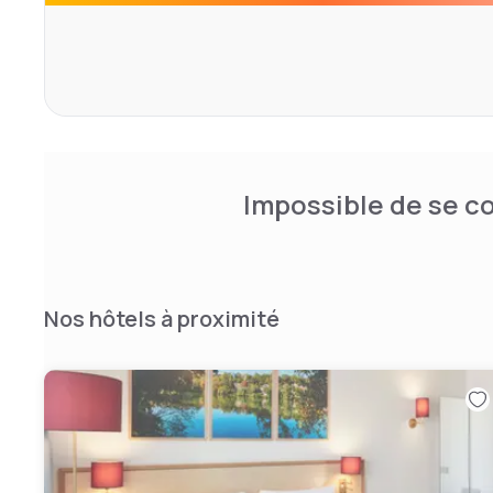
Paris/Boulogne propose 75 studios alliant confort, desig
Tous les Studios (22m2) sont dotés d’une kitchenette é
bain.
La cuisine doit être nettoyée après utilisation.
L'établissement est entièrement non-fumeur.
Impossible de se co
Nos hôtels à proximité