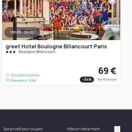
10h30 - 15h30
greet Hotel Boulogne Billancourt Paris
Boulogne-Billancourt
69 €
Annulation gratuite
-
34
%
104 €
la nuit
Paiement à l'hôtel
Spa privatif pour couples
Hôtel arrivée le matin