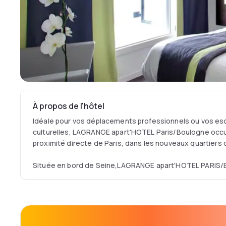
À propos de l'hôtel
Idéale pour vos déplacements professionnels ou vos es
culturelles, LAGRANGE apart'HOTEL Paris/Boulogne occup
proximité directe de Paris, dans les nouveaux quartiers de
Située en bord de Seine,LAGRANGE apart'HOTEL PARIS/B
proximité des stations de métro "Billancourt" et "Pont d
tramway 2 qui offre un accès direct à la porte de Versaill
La résidence occupe une position stratégique pour rejo
les lieux incontournables de Paris : Tour Eiffel, Champs
Versailles, Roland-Garros, Parc des Princes etc.LAGRA