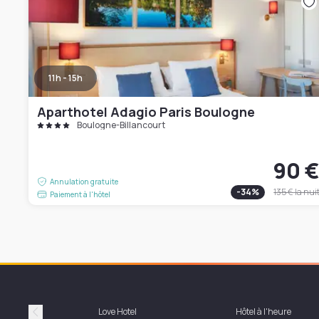
11h - 15h
Aparthotel Adagio Paris Boulogne
Boulogne-Billancourt
90 
Annulation gratuite
-
34
%
135 €
la nui
Paiement à l'hôtel
Love Hotel
Hôtel à l'heure