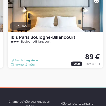
10h - 16h
ibis Paris Boulogne-Billancourt
Boulogne-Billancourt
€
89 €
Annulation gratuite
t
-
24
%
116 €
la nuit
Paiement à l'hôtel
Chambre d'hôtel pour quelques
Hôtel sans carte bancaire
heures