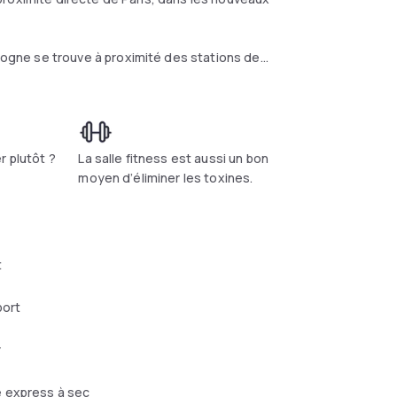
gne se trouve à proximité des stations de
 2 qui offre un accès direct à la porte de
e en quelques minutes les lieux
teau de Versailles, Roland-Garros, Parc des
5 studios alliant confort, design et
r plutôt ?
La salle fitness est aussi un bon
moyen d’éliminer les toxines.
ée et d’une salle de bain.
t
port
r
 express à sec