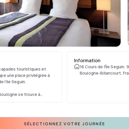
Information
16 Cours de l'Île Seguin, 
capades touristiques et
Boulogne-Billancourt, Fr
e une place privilégiée à
 l’Ile Seguin.
oulogne se trouve à
e Sèvres" mais aussi du
es.
indre en quelques minutes
-Elysées, Château de
SÉLECTIONNEZ VOTRE JOURNÉE
NGE apart'HOTEL