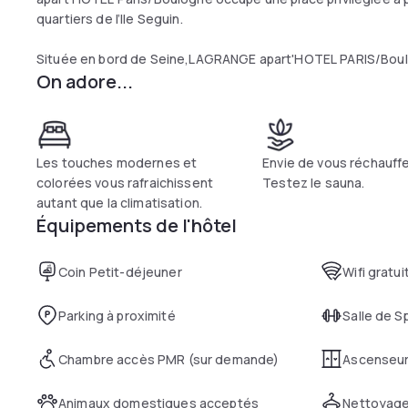
quartiers de l’Ile Seguin.
Située en bord de Seine,LAGRANGE apart'HOTEL PARIS/Boulo
On adore...
métro "Billancourt" et "Pont de Sèvres" mais aussi du tramway
Versailles.
La résidence occupe une position stratégique pour rejoindr
incontournables de Paris : Tour Eiffel, Champs-Elysées, Châ
Princes etc.LAGRANGE apart'HOTEL Paris/Boulogne propose 7
Les touches modernes et
Envie de vous réchauffe
raffinement.
colorées vous rafraichissent
Testez le sauna.
autant que la climatisation.
Tous les Studios (22m2) sont dotés d’une kitchenette équip
Équipements de l'hôtel
La cuisine doit être nettoyée après utilisation.
L'établissement est entièrement non-fumeur.
Coin Petit-déjeuner
Wifi gratui
Parking à proximité
Salle de S
Chambre accès PMR (sur demande)
Ascenseu
Animaux domestiques acceptés
Nettoyage