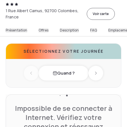
1 Rue Albert Camus, 92700 Colombes,
Voir carte
France
Présentation
Offres
Description
FAQ
Emplacem
SÉLECTIONNEZ VOTRE JOURNÉE
Quand ?
Previous day
Next day
Impossible de se connecter à
Internet. Vérifiez votre
connexion et réessayez