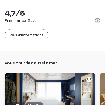
4,7
/5
Info
Excellent
sur 3 avis
Plus d'informations
Vous pourriez aussi aimer