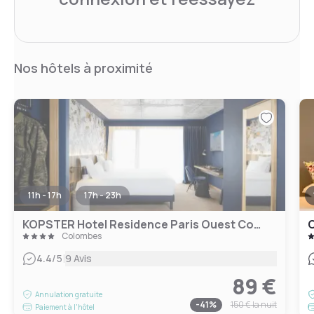
Nos hôtels à proximité
11h - 17h
17h - 23h
KOPSTER Hotel Residence Paris Ouest Colombes
C
Colombes
|
4.4
/5
9 Avis
89 €
Annulation gratuite
-
41
%
150 €
la nuit
Paiement à l'hôtel