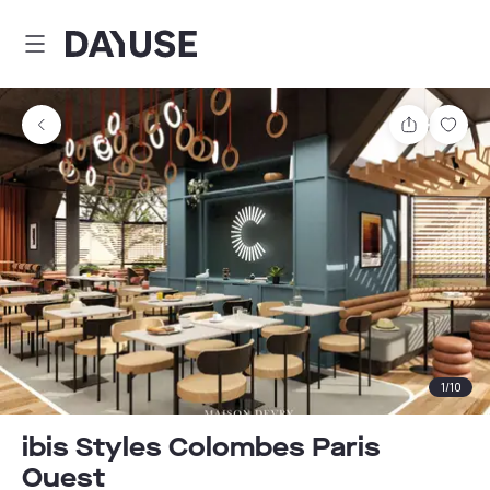
Dayuse
Partager
Enre
1
/
10
ibis Styles Colombes Paris
Ouest