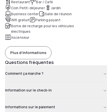
recharge pour les véhicules électriques.
Restaurant
Bar / Café
Coin Petit-déjeuner
Jardin
Business center
Salle de réunion
Wifi gratuit
Parking payant
Borne de recharge pour les véhicules
électriques
Ascenseur
Plus d'informations
Questions fréquentes
Comment ça marche ?
Information sur le check-in
Informations sur le paiement