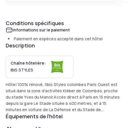
Conditions spécifiques
Informations sur le paiement
Paiement en espèces accepté dans cet hôtel
Description
Chaîne hôtelière:
IBIS STYLES
Hôtel 100% rénové, l'ibis Styles colombes Paris Ouest est
situé dans la zone d'activités Kléber de Colombes, proche
du stade Yves du Manoir.Accès direct à Paris en 15 minutes
depuis la gare Le Stade située à 400 mètres, et à 15
minutes en voiture de La Défense et du Stade de
Équipements de l'hôtel
France.Nous avons un restaurant Charlie's Corner, salles de
séminaire et un parking privatif équipé de 2 bornes de