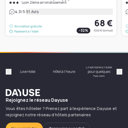
Lyon 2ème arrondissement
|
4.3
/5
51 Avis
68 €
Annulation gratuite
-
32
%
100 €
la nuit
Paiement à l'hôtel
Chambre d'hôtel
Hôte
Love Hotel
Hôtel à l'heure
pour quelques
Précédent
Suiv
heures
Dayuse
Rejoignez le réseau Dayuse
Vous êtes hôtelier ? Prenez part à l’expérience Dayuse et
rejoignez notre réseau d’hôtels partenaires