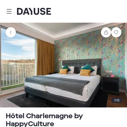
Dayuse
Partager
Enre
1
/
15
Hôtel Charlemagne by
HappyCulture