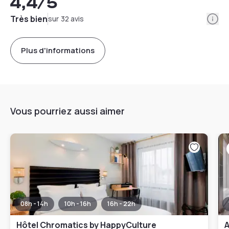
4,4
/5
Info
Très bien
sur 32 avis
Plus d'informations
Vous pourriez aussi aimer
08h - 14h
10h - 16h
16h - 22h
Hôtel Chromatics by HappyCulture