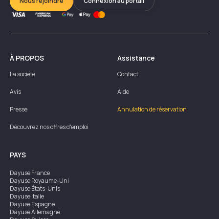
Nous rejoindre
Connexion au portail
À PROPOS
Assistance
La société
Contact
Avis
Aide
Presse
Annulation de réservation
Découvrez nos offres d'emploi
PAYS
Dayuse
France
Dayuse
Royaume-Uni
Dayuse
États-Unis
Dayuse
Italie
Dayuse
Espagne
Dayuse
Allemagne