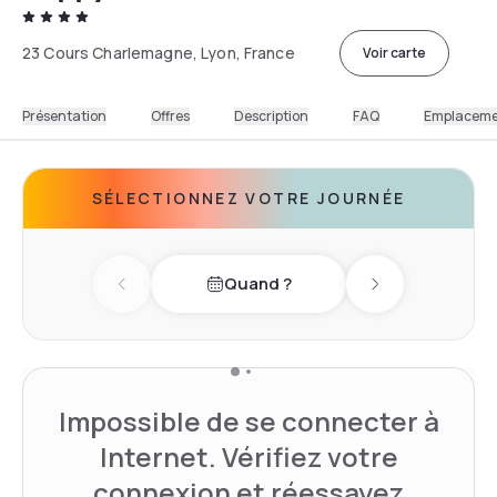
23 Cours Charlemagne, Lyon, France
Voir carte
Présentation
Offres
Description
FAQ
Emplacem
SÉLECTIONNEZ VOTRE JOURNÉE
Quand ?
Previous day
Next day
Impossible de se connecter à
Internet. Vérifiez votre
connexion et réessayez