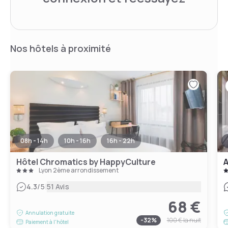
Nos hôtels à proximité
08h - 14h
10h - 16h
16h - 22h
Hôtel Chromatics by HappyCulture
Lyon 2ème arrondissement
|
4.3
/5
51 Avis
68 €
Annulation gratuite
-
32
%
100 €
la nuit
Paiement à l'hôtel