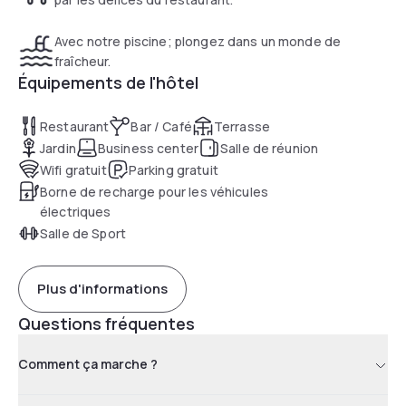
Les entreprises pourront également réserver des espaces
de travail incomparables dans notre espace Creativity
Avec notre piscine; plongez dans un monde de
Room, idéal pour les séminaires.
fraîcheur.
Équipements de l'hôtel
Restaurant
Bar / Café
Terrasse
Jardin
Business center
Salle de réunion
Wifi gratuit
Parking gratuit
Borne de recharge pour les véhicules
électriques
Salle de Sport
Plus d'informations
Questions fréquentes
Comment ça marche ?