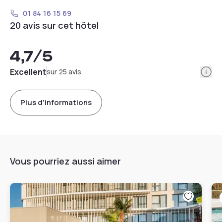
01 84 16 15 69
20 avis sur cet hôtel
4,7
/5
Info
Excellent
sur 25 avis
Plus d'informations
Vous pourriez aussi aimer