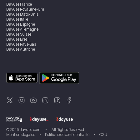
Dayuse
France
Dayuse
Royaume-Uni
Dayuse
États-Unis
Dayuse
Italie
Dayuse
Espagne
Dayuse
Allemagne
Dayuse
Suisse
Dayuse
Brésil
Dayuse
Pays-Bas
Dayuse
Autriche
Dayuse
Australie
Dayuse
Irlande
Dayuse
Hong Kong
Dayuse
Canada
Dayuse
Singapour
Dayuse
Suède
Dayuse
Thaïlande
Dayuse
Portugal
Dayuse
Corée
Dayuse
Nouvelle-Zélande
Dayuse
Turquie
©
2026
dayuse.com
•
All Rights Reserved
Mentions légales
•
Politique de confidentialité
•
CGU