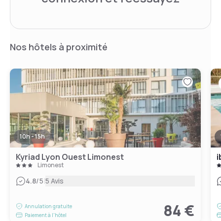
Nos hôtels à proximité
10h - 15h
Kyriad Lyon Ouest Limonest
i
Limonest
|
4.8
/5
5 Avis
84 €
Annulation gratuite
Paiement à l'hôtel