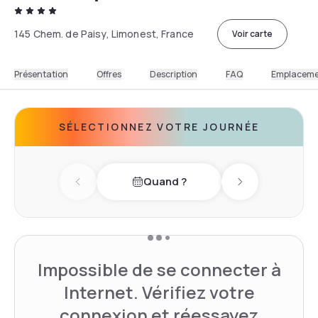
145 Chem. de Paisy, Limonest, France
Voir carte
Présentation
Offres
Description
FAQ
Emplacem
SÉLECTIONNEZ VOTRE JOURNÉE
Quand ?
Previous day
Next day
Impossible de se connecter à
Internet. Vérifiez votre
connexion et réessayez