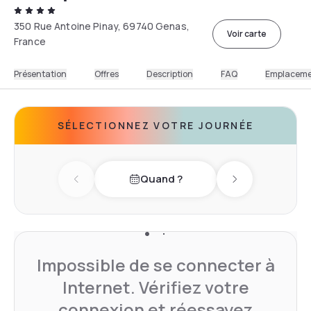
350 Rue Antoine Pinay, 69740 Genas,
Voir carte
France
Présentation
Offres
Description
FAQ
Emplacem
SÉLECTIONNEZ VOTRE JOURNÉE
Quand ?
Previous day
Next day
Impossible de se connecter à
Internet. Vérifiez votre
connexion et réessayez