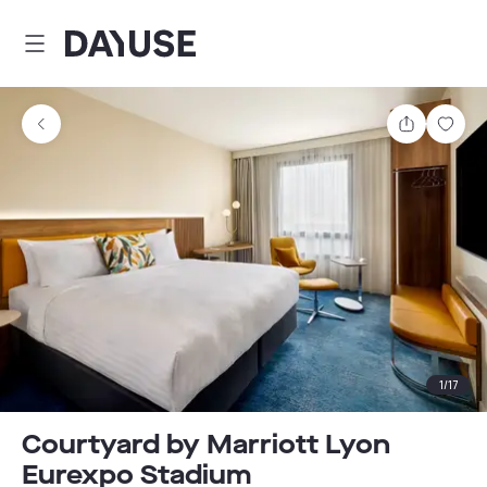
Dayuse
Partager
Enre
1
/
17
Courtyard by Marriott Lyon
Eurexpo Stadium