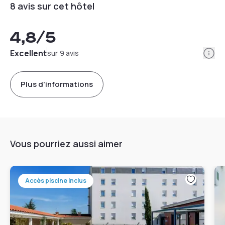
8 avis sur cet hôtel
4,8
/5
Info
Excellent
sur 9 avis
Plus d'informations
Vous pourriez aussi aimer
Accès piscine inclus