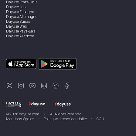
Dayuse
États-Unis
Dayuse
Italie
Dayuse
Espagne
Dayuse
Allemagne
Dayuse
Suisse
Dayuse
Brésil
Dayuse
Pays-Bas
Dayuse
Autriche
Dayuse
Australie
Dayuse
Irlande
Dayuse
Hong Kong
Dayuse
Canada
Dayuse
Singapour
Dayuse
Suède
Dayuse
Thaïlande
Dayuse
Portugal
Dayuse
Corée
Dayuse
Nouvelle-Zélande
Dayuse
Turquie
©
2026
dayuse.com
•
All Rights Reserved
Mentions légales
•
Politique de confidentialité
•
CGU