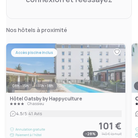
Nos hôtels à proximité
Accès piscine inclus
08h - 15h
11h - 18h
Hôtel Gatsby by Happyculture
C
Chassieu
|
4.5
/5
41 Avis
101 €
Annulation gratuite
-
28
%
140 €
la nuit
Paiement à l'hôtel