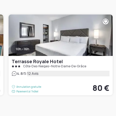
10h - 16h
Terrasse Royale Hotel
Côte-Des-Neiges—Notre-Dame-De-Grâce
|
4.8
/5
12 Avis
€
80 €
Annulation gratuite
t
Paiement à l'hôtel