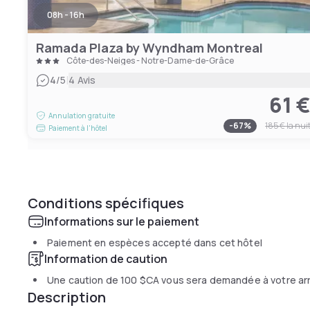
08h - 16h
Ramada Plaza by Wyndham Montreal
Côte-des-Neiges - Notre-Dame-de-Grâce
|
4
/5
4 Avis
61 
Annulation gratuite
-
67
%
185 €
la nui
Paiement à l'hôtel
Conditions spécifiques
Informations sur le paiement
Paiement en espèces accepté dans cet hôtel
Information de caution
Une caution de
100 $CA
vous sera demandée à votre ar
Description