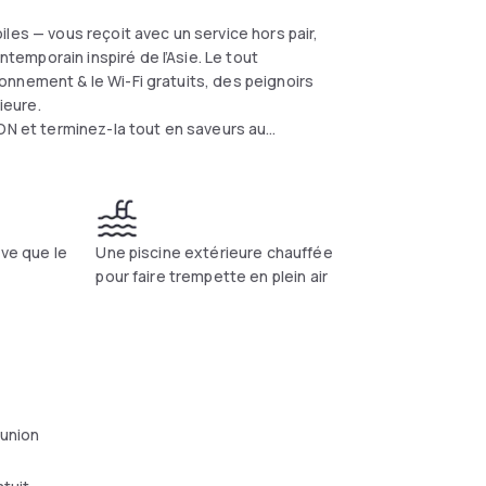
les — vous reçoit avec un service hors pair,
emporain inspiré de l’Asie. Le tout
nnement & le Wi-Fi gratuits, des peignoirs
ieure.
 et terminez-la tout en saveurs au
e de services uniques tels qu’un centre
e (en saison), une massothérapeute & un
manquez pas l’occasion de vous imprégner de
ive que le
Une piscine extérieure chauffée
pour faire trempette en plein air
éunion