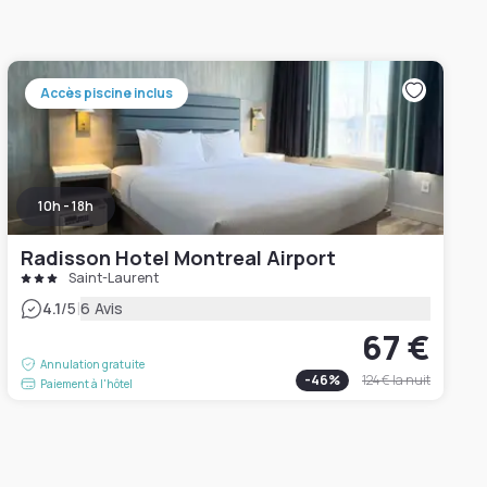
Accès piscine inclus
10h - 18h
Radisson Hotel Montreal Airport
Saint-Laurent
|
4.1
/5
6 Avis
67 €
Annulation gratuite
-
46
%
124 €
la nuit
Paiement à l'hôtel