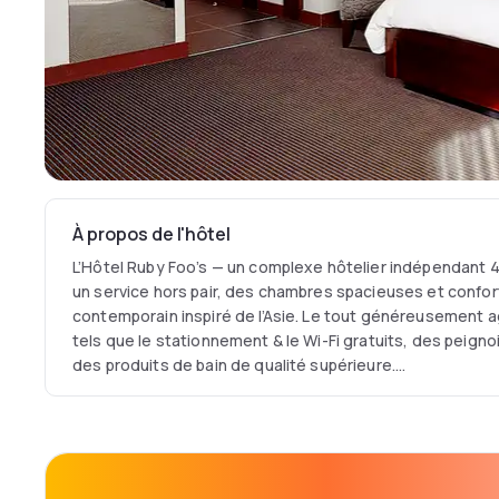
À propos de l'hôtel
L’Hôtel Ruby Foo’s — un complexe hôtelier indépendant 4
un service hors pair, des chambres spacieuses et confo
contemporain inspiré de l’Asie. Le tout généreusement a
tels que le stationnement & le Wi-Fi gratuits, des peignoir
des produits de bain de qualité supérieure.
Entamez délicieusement votre journée chez EGGSPECTA
en saveurs au restaurant OTAGO. Entre-temps, notre é
services uniques tels qu’un centre d’entrainement ouver
extérieure chauffée (en saison), une massothérapeute &
ne nommer que ceux-là !— alors, ne manquez pas l’occa