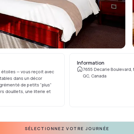
Information
7655 Decarie Boulevard, 
 étoiles — vous reçoit avec
QC, Canada
rtables dans un décor
grémenté de petits “plus“
s douillets, une literie et
TION et terminez-la tout
tablissement regorge de
t 24/7, une piscine
 un barbier maison — pour
SÉLECTIONNEZ VOTRE JOURNÉE
sion de vous imprégner de