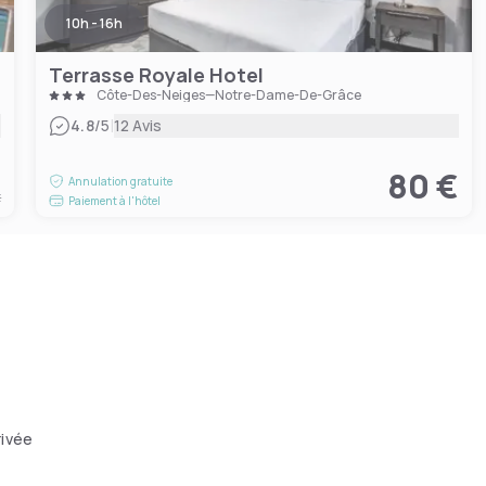
10h - 16h
Terrasse Royale Hotel
Côte-Des-Neiges—Notre-Dame-De-Grâce
|
4.8
/5
12 Avis
€
80 €
Annulation gratuite
t
Paiement à l'hôtel
rivée