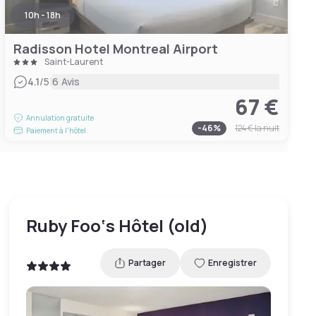
10h - 18h
Radisson Hotel Montreal Airport
Saint-Laurent
|
4.1
/5
6 Avis
67 €
Annulation gratuite
-
46
%
124 €
la nuit
Paiement à l'hôtel
Ruby Foo‘s Hôtel (old)
Partager
Enregistrer