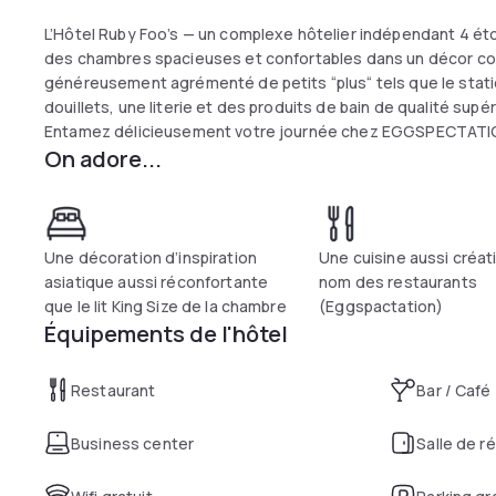
L’Hôtel Ruby Foo’s — un complexe hôtelier indépendant 4 étoi
des chambres spacieuses et confortables dans un décor cont
généreusement agrémenté de petits “plus“ tels que le statio
douillets, une literie et des produits de bain de qualité supér
Entamez délicieusement votre journée chez EGGSPECTATION
On adore...
restaurant OTAGO. Entre-temps, notre établissement regorg
d’entrainement ouvert 24/7, une piscine extérieure chauffé
barbier maison — pour ne nommer que ceux-là !— alors, ne 
l’expérience Ruby Foo’s.
Une décoration d’inspiration
Une cuisine aussi créat
asiatique aussi réconfortante
nom des restaurants
que le lit King Size de la chambre
(Eggspactation)
Équipements de l'hôtel
Numéro d’établissement d’hébergement: 572865
Restaurant
Bar / Café
Business center
Salle de r