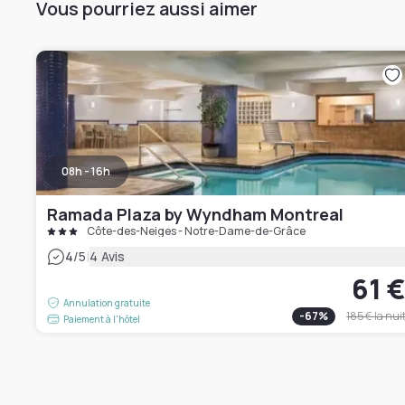
Vous pourriez aussi aimer
08h - 16h
Ramada Plaza by Wyndham Montreal
Côte-des-Neiges - Notre-Dame-de-Grâce
|
4
/5
4 Avis
61 
Annulation gratuite
-
67
%
185 €
la nui
Paiement à l'hôtel