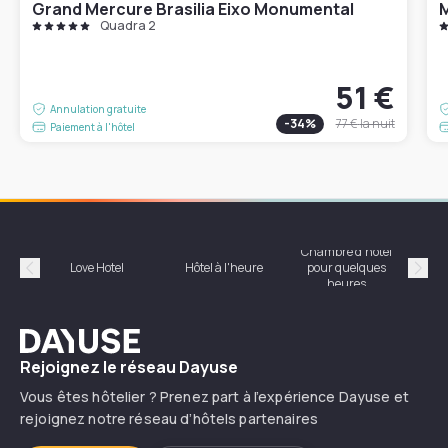
Grand Mercure Brasilia Eixo Monumental
M
Quadra 2
51 €
Annulation gratuite
-
34
%
77 €
la nuit
Paiement à l'hôtel
Chambre d'hôtel
Hôte
Love Hotel
Hôtel à l'heure
pour quelques
Précédent
Suiv
heures
Dayuse
Rejoignez le réseau Dayuse
Vous êtes hôtelier ? Prenez part à l’expérience Dayuse et
rejoignez notre réseau d’hôtels partenaires