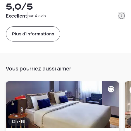
5,0
/5
Info
Excellent
sur 4 avis
Plus d'informations
Vous pourriez aussi aimer
12h - 18h