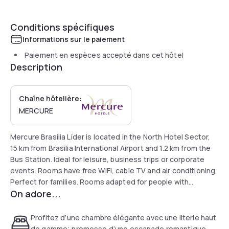
Conditions spécifiques
Informations sur le paiement
Paiement en espèces accepté dans cet hôtel
Description
Chaîne hôtelière:
MERCURE
Mercure Brasília Líder is located in the North Hotel Sector,
15 km from Brasilia International Airport and 1.2 km from the
Bus Station. Ideal for leisure, business trips or corporate
events. Rooms have free WiFi, cable TV and air conditioning.
Perfect for families. Rooms adapted for people with
On adore...
reduced mobility. Make the most of our fitness center and
swimming pool!
Profitez d’une chambre élégante avec une literie haut
de gamme; promesse d’une escapade romantique.