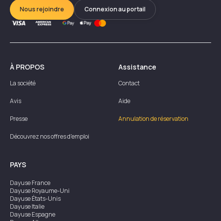
Nous rejoindre
Connexion au portail
À PROPOS
Assistance
La société
Contact
Avis
Aide
Presse
Annulation de réservation
Découvrez nos offres d'emploi
PAYS
Dayuse
France
Dayuse
Royaume-Uni
Dayuse
États-Unis
Dayuse
Italie
Dayuse
Espagne