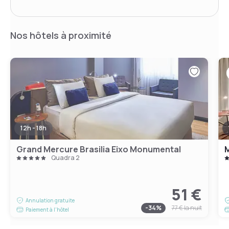
Nos hôtels à proximité
12h - 18h
Grand Mercure Brasilia Eixo Monumental
M
Quadra 2
51 €
Annulation gratuite
-
34
%
77 €
la nuit
Paiement à l'hôtel