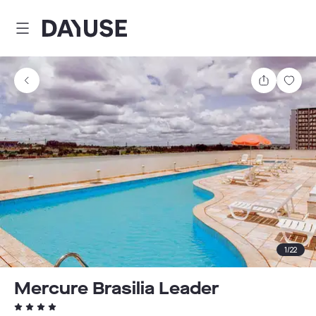
Dayuse
Partager
Enre
1
/
22
Mercure Brasilia Leader