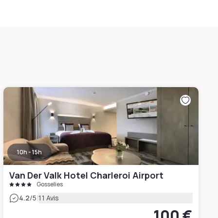
10h - 15h
Van Der Valk Hotel Charleroi Airport
Gosselies
|
4.2
/5
11 Avis
100 €