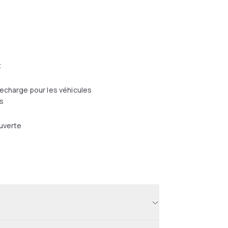
t
echarge pour les véhicules
s
uverte