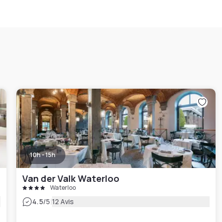
10h - 15h
Van der Valk Waterloo
Waterloo
|
4.5
/5
12 Avis
€