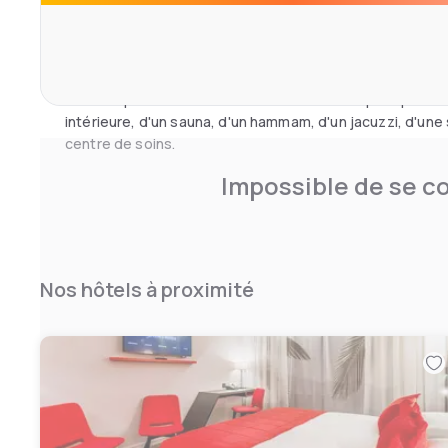
moderne, où vous sont servis divers plats d'inspiration f
choisir parmi une vaste carte ou dans notre buffet à vol
samedi et dimanche.
Notre espace Wellness & Fitness à Nivelles opéré par Ki
intérieure, d'un sauna, d'un hammam, d'un jacuzzi, d'une 
centre de soins.
Impossible de se co
Nos hôtels à proximité