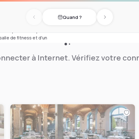
rançaise et de saison à
onté proposé le vendredi,
Quand ?
Previous day
Next day
neo dispose d'une piscine
salle de fitness et d'un
nnecter à Internet. Vérifiez votre co