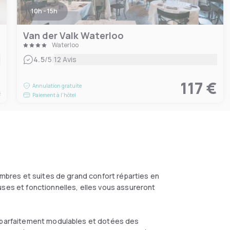
10h - 15h
Van der Valk Waterloo
Waterloo
|
4.5
/5
12 Avis
€
117 €
Annulation gratuite
t
Paiement à l'hôtel
hambres et suites de grand confort réparties en
uses et fonctionnelles, elles vous assureront
s parfaitement modulables et dotées des