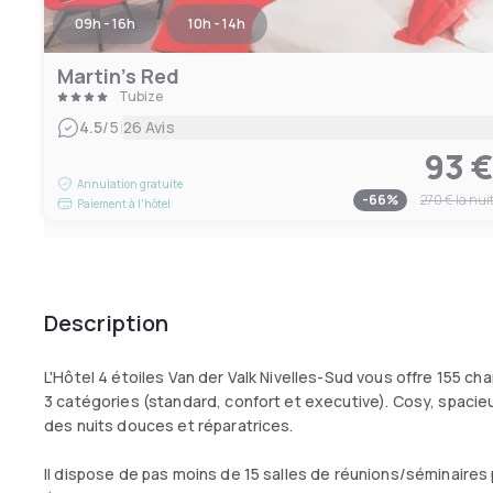
09h - 16h
10h - 14h
Martin's Red
Tubize
|
4.5
/5
26 Avis
93 
Annulation gratuite
-
66
%
270 €
la nui
Paiement à l'hôtel
Description
L'Hôtel 4 étoiles Van der Valk Nivelles-Sud vous offre 155 c
3 catégories (standard, confort et executive). Cosy, spacie
des nuits douces et réparatrices.
Il dispose de pas moins de 15 salles de réunions/séminaire