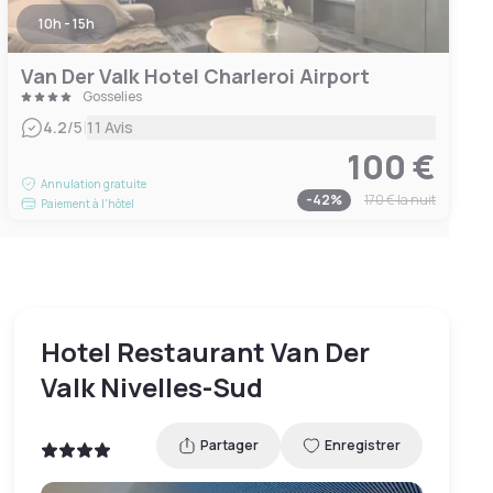
10h - 15h
Van Der Valk Hotel Charleroi Airport
Gosselies
|
4.2
/5
11 Avis
100 €
Annulation gratuite
-
42
%
170 €
la nuit
Paiement à l'hôtel
Hotel Restaurant Van Der
Valk Nivelles-Sud
Partager
Enregistrer