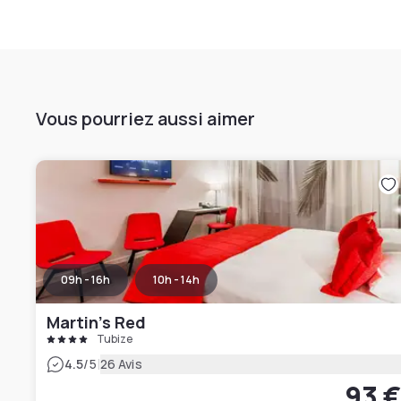
Vous pourriez aussi aimer
09h - 16h
10h - 14h
Martin's Red
Tubize
|
4.5
/5
26 Avis
93 