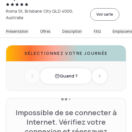
Roma St, Brisbane City QLD 4000,
Voir carte
Australia
Présentation
Offres
Description
FAQ
Emplacem
SÉLECTIONNEZ VOTRE JOURNÉE
Quand ?
Previous day
Next day
Impossible de se connecter à
Internet. Vérifiez votre
connexion et réessayez