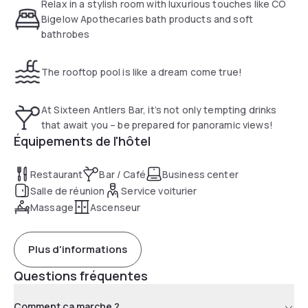
distance, while Southbank and Eagle Street Pier with all its
Relax in a stylish room with luxurious touches like CO
restaurants and bars are also close by
Bigelow Apothecaries bath products and soft
bathrobes
The rooftop pool is like a dream come true!
At Sixteen Antlers Bar, it’s not only tempting drinks
that await you – be prepared for panoramic views!
Équipements de l'hôtel
Restaurant
Bar / Café
Business center
Salle de réunion
Service voiturier
Massage
Ascenseur
Plus d'informations
Questions fréquentes
Comment ça marche ?