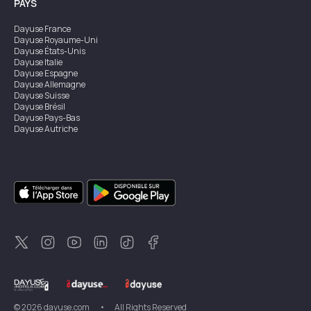
PAYS
Dayuse
France
Dayuse
Royaume-Uni
Dayuse
États-Unis
Dayuse
Italie
Dayuse
Espagne
Dayuse
Allemagne
Dayuse
Suisse
Dayuse
Brésil
Dayuse
Pays-Bas
Dayuse
Autriche
Dayuse
Australie
Dayuse
Irlande
Dayuse
Hong Kong
Dayuse
Canada
Dayuse
Singapour
Dayuse
Suède
Dayuse
Thaïlande
Dayuse
Portugal
Dayuse
Corée
Dayuse
Nouvelle-Zélande
Dayuse
Turquie
©
2026
dayuse.com
•
All Rights Reserved