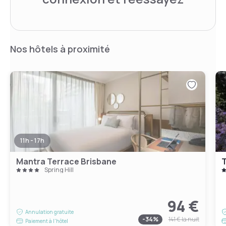
Nos hôtels à proximité
11h - 17h
Mantra Terrace Brisbane
T
Spring Hill
94 €
Annulation gratuite
-
34
%
141 €
la nuit
Paiement à l'hôtel