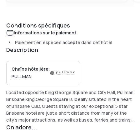
Conditions spécifiques
Informations sur le paiement
Paiement en espèces accepté dans cet hôtel
Description
Chaîne hôtelière:
PULLMAN
Located opposite King George Square and City Hall, Pullman
Brisbane King George Square is ideally situated in the heart
of Brisbane CBD. Guests staying at our exceptional 5 star
Brisbane hotel are just a short distance from many of the
city's major attractions, as well as buses, ferries and trains
On adore...
via nearby Central and Roma Street stations. Queen Street
Mall and Roma Street Parklands are all within walking