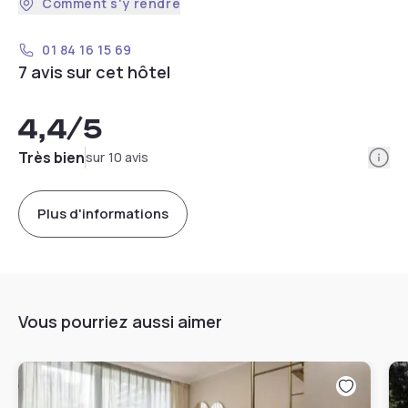
Comment s'y rendre
01 84 16 15 69
7 avis sur cet hôtel
4,4
/5
Info
Très bien
sur 10 avis
Plus d'informations
Vous pourriez aussi aimer