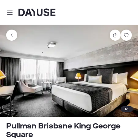
Dayuse
Partager
Enre
1
/
9
Pullman Brisbane King George
Square