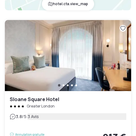
hotel.cta.view_map
Sloane Square Hotel
Greater London
|
3.8
/5
3 Avis
Annulation gratuite