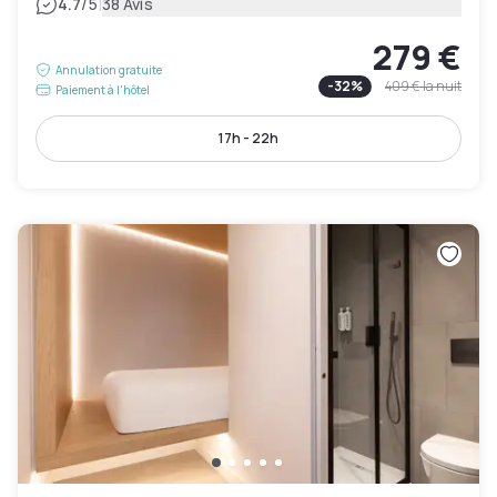
|
4.7
/5
38 Avis
279 €
Annulation gratuite
-
32
%
409 €
la nuit
Paiement à l'hôtel
17h - 22h