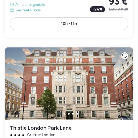
93 €
Annulation gratuite
-
24
%
122 €
la nuit
Paiement à l'hôtel
10h - 17h
Thistle London Park Lane
Greater London