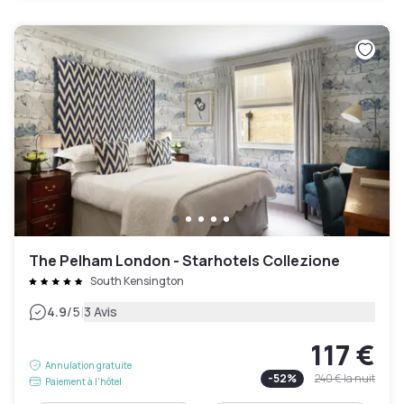
The Pelham London - Starhotels Collezione
South Kensington
|
4.9
/5
3 Avis
117 €
Annulation gratuite
-
52
%
240 €
la nuit
Paiement à l'hôtel