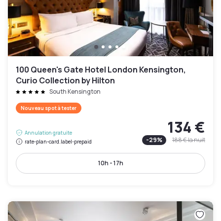
100 Queen's Gate Hotel London Kensington,
Curio Collection by Hilton
South Kensington
Nouveau spot à tester
134 €
Annulation gratuite
-
29
%
188 €
la nuit
rate-plan-card.label-prepaid
10h - 17h