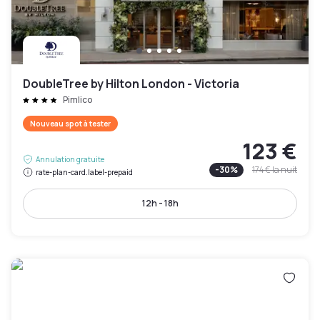
DoubleTree by Hilton London - Victoria
Pimlico
Nouveau spot à tester
123 €
Annulation gratuite
-
30
%
174 €
la nuit
rate-plan-card.label-prepaid
12h - 18h