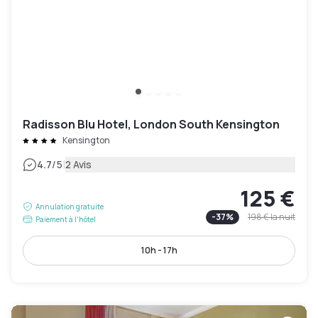
Radisson Blu Hotel, London South Kensington
Kensington
|
4.7
/5
2 Avis
125 €
Annulation gratuite
-
37
%
198 €
la nuit
Paiement à l'hôtel
10h - 17h