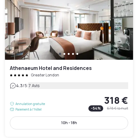
Athenaeum Hotel and Residences
Greater London
|
4.3
/5
7 Avis
318 €
Annulation gratuite
-
54
%
678 €
la nuit
Paiement à l'hôtel
10h - 18h