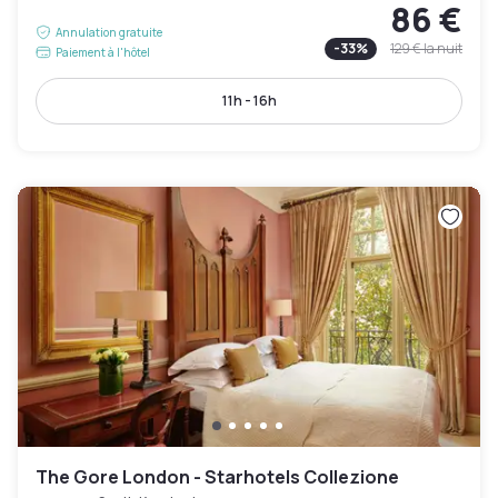
86 €
Annulation gratuite
-
33
%
129 €
la nuit
Paiement à l'hôtel
11h - 16h
The Gore London - Starhotels Collezione