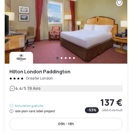
Hilton London Paddington
Greater London
|
4.4
/5
19 Avis
137 €
Annulation gratuite
-
53
%
286 €
la nuit
rate-plan-card.label-prepaid
09h - 18h