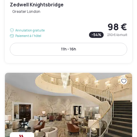
Zedwell Knightsbridge
Greater London
98 €
Annulation gratuite
-
54
%
210 €
la nuit
Paiement à l'hôtel
11h - 16h