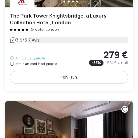
The Park Tower Knightsbridge, a Luxury
Collection Hotel, London
Greater London
|
3.9
/5
7 Avis
279 €
Annulation gratuite
-
53
%
584 €
la nuit
rate-plan-card.label-prepaid
10h - 18h