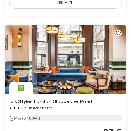
09h - 17h
ibis Styles London Gloucester Road
South Kensington
|
4.4
/5
10 Avis