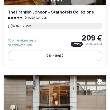
The Franklin London – Starhotels Collezione
Greater London
|
4.8
/5
2 Avis
209 €
Annulation gratuite
-
29
%
292 €
la nuit
Paiement à l'hôtel
09h - 16h30