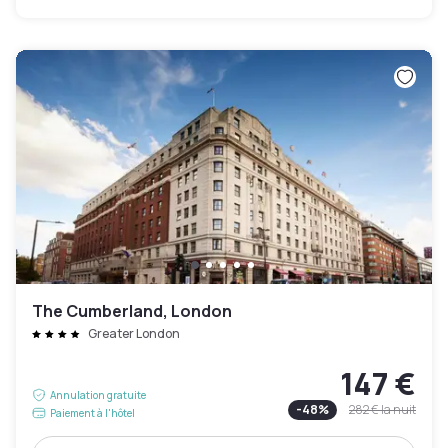
The Cumberland, London
Greater London
147 €
Annulation gratuite
-
48
%
282 €
la nuit
Paiement à l'hôtel