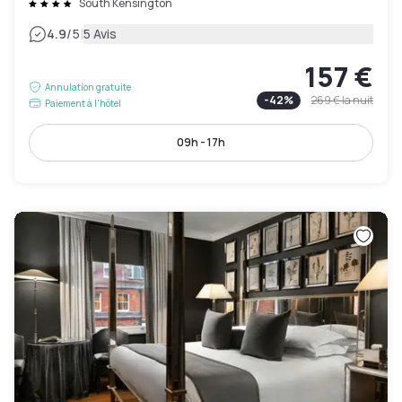
South Kensington
|
4.9
/5
5 Avis
157 €
Annulation gratuite
-
42
%
269 €
la nuit
Paiement à l'hôtel
09h - 17h