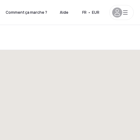
Comment ça marche ?
Aide
FR
•
EUR