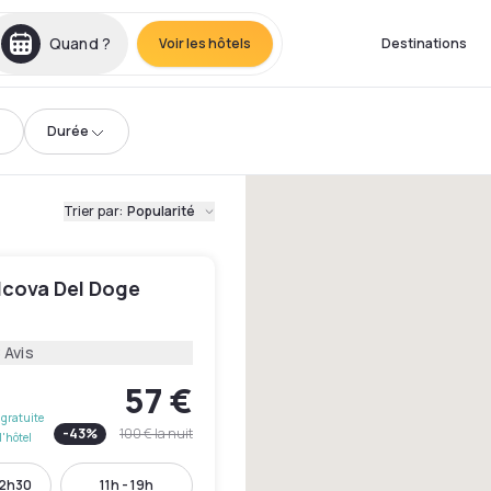
Quand ?
Voir les hôtels
Destinations
Durée
Trier par
:
Popularité
lcova Del Doge
 Avis
57 €
gratuite
-
43
%
100 €
la nuit
l'hôtel
12h30
11h - 19h