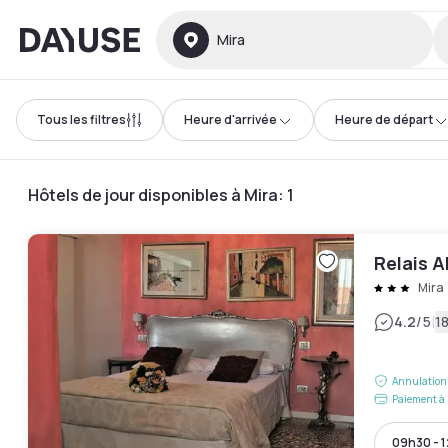
Dayuse
Mira
Tous les filtres
Heure d'arrivée
Heure de départ
Hôtels de jour disponibles à Mira
:
1
Relais A
Mira
|
4.2
/5
18
Annulation 
Paiement à 
09h30 - 