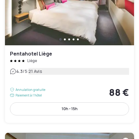
Pentahotel Liège
Liège
|
4.3
/5
21 Avis
88 €
Annulation gratuite
Paiement à l'hôtel
10h - 15h