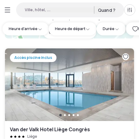
Ville, hôtel, ...
Quand ?
Tous
Hôtels de jour disponibles à Liège
:
5
Heure d'arrivée
Heure de départ
Durée
hotel.cta.view_map
Accès piscine inclus
Van der Valk Hotel Liège Congrès
Liège