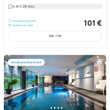
|
4.6
/5
26 Avis
101 €
Annulation gratuite
Paiement à l'hôtel
10h - 17h
Accès piscine inclus