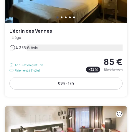
L'écrin des Vennes
Liège
|
4.3
/5
6 Avis
85 €
Annulation gratuite
-
32
%
125 €
la nuit
Paiement à l'hôtel
09h - 17h