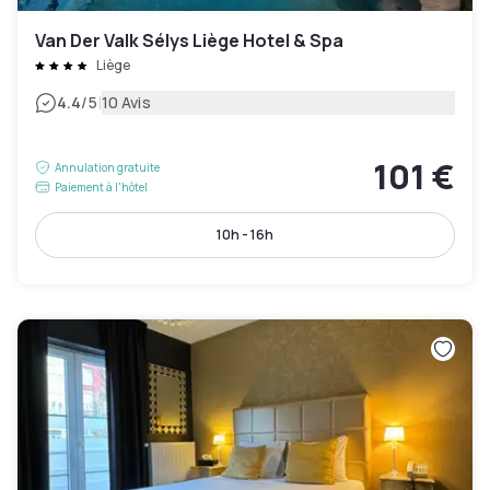
Van Der Valk Sélys Liège Hotel & Spa
Liège
|
4.4
/5
10 Avis
101 €
Annulation gratuite
Paiement à l'hôtel
10h - 16h