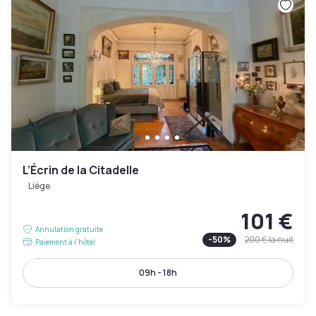
L’Écrin de la Citadelle
Liège
101 €
Annulation gratuite
-
50
%
200 €
la nuit
Paiement à l'hôtel
09h - 18h